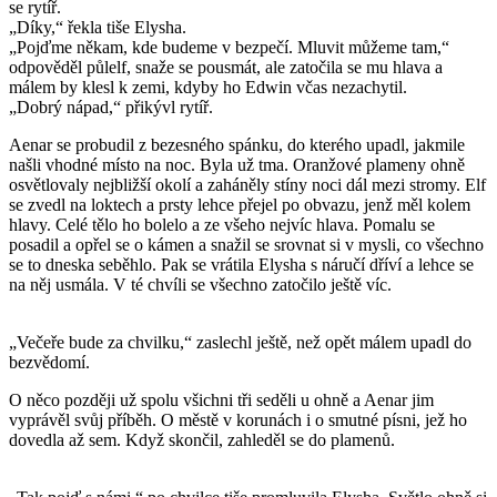
se rytíř.
„Díky,“ řekla tiše Elysha.
„Pojďme někam, kde budeme v bezpečí. Mluvit můžeme tam,“
odpověděl půlelf, snaže se pousmát, ale zatočila se mu hlava a
málem by klesl k zemi, kdyby ho Edwin včas nezachytil.
„Dobrý nápad,“ přikývl rytíř.
Aenar se probudil z bezesného spánku, do kterého upadl, jakmile
našli vhodné místo na noc. Byla už tma. Oranžové plameny ohně
osvětlovaly nejbližší okolí a zaháněly stíny noci dál mezi stromy. Elf
se zvedl na loktech a prsty lehce přejel po obvazu, jenž měl kolem
hlavy. Celé tělo ho bolelo a ze všeho nejvíc hlava. Pomalu se
posadil a opřel se o kámen a snažil se srovnat si v mysli, co všechno
se to dneska seběhlo. Pak se vrátila Elysha s náručí dříví a lehce se
na něj usmála. V té chvíli se všechno zatočilo ještě víc.
„Večeře bude za chvilku,“ zaslechl ještě, než opět málem upadl do
bezvědomí.
O něco později už spolu všichni tři seděli u ohně a Aenar jim
vyprávěl svůj příběh. O městě v korunách i o smutné písni, jež ho
dovedla až sem. Když skončil, zahleděl se do plamenů.