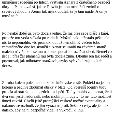
umíněnost zděděná po lidech vyštvala Aenara z částečného bezpečí
úkrytu. Pamatoval si, jak se Edwin jednou mezi řečí zmínil o
severovýchodu, a Aenar tak nějak doufal, že je tam najde. A on je
musí najít.
Po nějaké době už bylo docela jedno, že má přes sebe plášť s kápí,
protože mu voda stékala po zádech. Možná pak i přestalo pršet, ale
nic to nepomohlo, víc promoknout už nemohl. K večeru toho
zamračeného dne les skončil a Aenar se usadil na závětrné straně
malého návrší, kde se mu nakonec podařilo rozdělat oheň. Neměl co
jíst a i přes žár plamenů mu byla docela zima. Dlouho jen tak seděl a
pozoroval, jak mihotavé oranžové jazyky syčivě olizují mokré
dřevo.
Zhruba kolem poledne dorazil ke královské cestě. Poklekl na jedno
koleno a pečlivě zkoumal otisky v blátě. Od včerejší bouřky tudy
projela akorát skupina jezdců – asi pěti. To by mohlo znamenat, že ti
dva sem ještě nedorazili, nebo mohli jít jinudy… to ne, tuto možnost
ihned zavrhl. Chvíli ještě promýšlel veškeré možné eventuality a
nakonec se rozhodl, že jim vyrazí naproti. Sešel z cesty, ale jen tak
daleko, aby na ni bezpečně viděl, a vykročil k jihu.