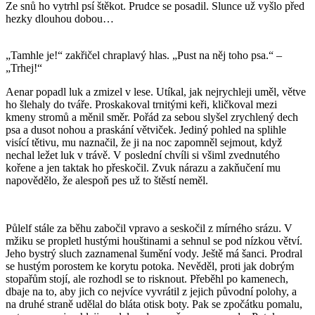
Ze snů ho vytrhl psí štěkot. Prudce se posadil. Slunce už vyšlo před
hezky dlouhou dobou…
„Tamhle je!“ zakřičel chraplavý hlas. „Pust na něj toho psa.“ –
„Trhej!“
Aenar popadl luk a zmizel v lese. Utíkal, jak nejrychleji uměl, větve
ho šlehaly do tváře. Proskakoval trnitými keři, kličkoval mezi
kmeny stromů a měnil směr. Pořád za sebou slyšel zrychlený dech
psa a dusot nohou a praskání větviček. Jediný pohled na splihle
visící tětivu, mu naznačil, že ji na noc zapomněl sejmout, když
nechal ležet luk v trávě. V poslední chvíli si všiml zvednutého
kořene a jen taktak ho přeskočil. Zvuk nárazu a zakňučení mu
napovědělo, že alespoň pes už to štěstí neměl.
Půlelf stále za běhu zabočil vpravo a seskočil z mírného srázu. V
mžiku se propletl hustými houštinami a sehnul se pod nízkou větví.
Jeho bystrý sluch zaznamenal šumění vody. Ještě má šanci. Prodral
se hustým porostem ke korytu potoka. Nevěděl, proti jak dobrým
stopařům stojí, ale rozhodl se to risknout. Přeběhl po kamenech,
dbaje na to, aby jich co nejvíce vyvrátil z jejich původní polohy, a
na druhé straně udělal do bláta otisk boty. Pak se zpočátku pomalu,