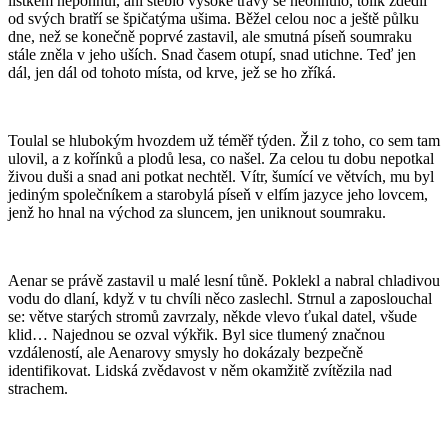
lístkem nepohnul, ani stéblo vysoké trávy se neohnulo, tolik zdědil
od svých bratří se špičatýma ušima. Běžel celou noc a ještě půlku
dne, než se konečně poprvé zastavil, ale smutná píseň soumraku
stále zněla v jeho uších. Snad časem otupí, snad utichne. Teď jen
dál, jen dál od tohoto místa, od krve, jež se ho zříká.
Toulal se hlubokým hvozdem už téměř týden. Žil z toho, co sem tam
ulovil, a z kořínků a plodů lesa, co našel. Za celou tu dobu nepotkal
živou duši a snad ani potkat nechtěl. Vítr, šumící ve větvích, mu byl
jediným společníkem a starobylá píseň v elfím jazyce jeho lovcem,
jenž ho hnal na východ za sluncem, jen uniknout soumraku.
Aenar se právě zastavil u malé lesní tůně. Poklekl a nabral chladivou
vodu do dlaní, když v tu chvíli něco zaslechl. Strnul a zaposlouchal
se: větve starých stromů zavrzaly, někde vlevo ťukal datel, všude
klid… Najednou se ozval výkřik. Byl sice tlumený značnou
vzdáleností, ale Aenarovy smysly ho dokázaly bezpečně
identifikovat. Lidská zvědavost v něm okamžitě zvítězila nad
strachem.