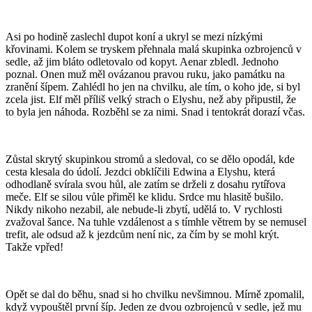
Asi po hodině zaslechl dupot koní a ukryl se mezi nízkými
křovinami. Kolem se tryskem přehnala malá skupinka ozbrojenců v
sedle, až jim bláto odletovalo od kopyt. Aenar zbledl. Jednoho
poznal. Onen muž měl ovázanou pravou ruku, jako památku na
zranění šípem. Zahlédl ho jen na chvilku, ale tím, o koho jde, si byl
zcela jist. Elf měl příliš velký strach o Elyshu, než aby připustil, že
to byla jen náhoda. Rozběhl se za nimi. Snad i tentokrát dorazí včas.
Zůstal skrytý skupinkou stromů a sledoval, co se dělo opodál, kde
cesta klesala do údolí. Jezdci obklíčili Edwina a Elyshu, která
odhodlaně svírala svou hůl, ale zatím se drželi z dosahu rytířova
meče. Elf se silou vůle přiměl ke klidu. Srdce mu hlasitě bušilo.
Nikdy nikoho nezabil, ale nebude-li zbytí, udělá to. V rychlosti
zvažoval šance. Na tuhle vzdálenost a s tímhle větrem by se nemusel
trefit, ale odsud až k jezdcům není nic, za čím by se mohl krýt.
Takže vpřed!
Opět se dal do běhu, snad si ho chvilku nevšimnou. Mírně zpomalil,
když vypouštěl první šíp. Jeden ze dvou ozbrojenců v sedle, jež mu