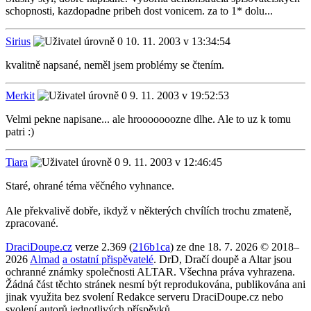
schopnosti, kazdopadne pribeh dost vonicem. za to 1* dolu...
Sirius
10. 11. 2003 v 13:34:54
kvalitně napsané, neměl jsem problémy se čtením.
Merkit
9. 11. 2003 v 19:52:53
Velmi pekne napisane... ale hrooooooozne dlhe. Ale to uz k tomu
patri :)
Tiara
9. 11. 2003 v 12:46:45
Staré, ohrané téma věčného vyhnance.
Ale překvalivě dobře, ikdyž v některých chvílích trochu zmateně,
zpracované.
DraciDoupe.cz
verze 2.369 (
216b1ca
) ze dne 18. 7. 2026 © 2018–
2026
Almad
a ostatní přispěvatelé
. DrD, Dračí doupě a Altar jsou
ochranné známky společnosti ALTAR. Všechna práva vyhrazena.
Žádná část těchto stránek nesmí být reprodukována, publikována ani
jinak využita bez svolení Redakce serveru DraciDoupe.cz nebo
svolení autorů jednotlivých příspěvků.