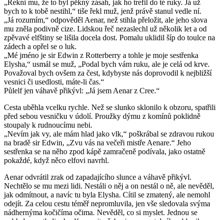
„Řekni mu, že to byl pěkný zásah, jak ho trefil do té ruky. Já už
bych to k tobě nestihl,“ tiše řekl muž, jenž právě stanul vedle ní.
„Já rozumím,“ odpověděl Aenar, než stihla přeložit, ale jeho slova
mu zněla podivně cize. Lidskou řeč nezaslechl už několik let a od
zpěvavé elfštiny se lišila docela dost. Pomalu uklidil šíp do toulce na
zádech a opřel se o luk.
„Mé jméno je sir Edwin z Rotterberry a tohle je moje sestřenka
Elysha,“ usmál se muž, „Podal bych vám ruku, ale je celá od krve.
Považoval bych ovšem za čest, kdybyste nás doprovodil k nejbližší
vesnici či usedlosti, máte-li čas.“
Půlelf jen váhavě přikývl: „Já jsem Aenar z Cree.“
Cesta uběhla vcelku rychle. Než se slunko sklonilo k obzoru, spatřili
před sebou vesničku v údolí. Proužky dýmu z komínů poklidně
stoupaly k rudnoucímu nebi.
„Nevím jak vy, ale mám hlad jako vlk,“ poškrábal se zdravou rukou
na bradě sir Edwin, „Zvu vás na večeři mistře Aenare.“ Jeho
sestřenka se na něho zpod kápě zamračeně podívala, jako ostatně
pokaždé, když něco elfovi navrhl.
Aenar odvrátil zrak od zapadajícího slunce a váhavě přikývl.
Nechtělo se mu mezi lidi. Nestáli o něj a on nestál o ně, ale nevěděl,
jak odmítnout, a navíc tu byla Elysha. Cítil se zmatený, ale nemohl
odejít. Za celou cestu téměř nepromluvila, jen vše sledovala svýma
nádhernýma kočičíma očima. Nevěděl, co si myslet. Jednou se