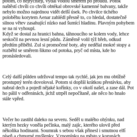
potom, co nejrychleji, vydal vodou směrem po proudu. Potok
naštěstí chvíli co chvíli obtékal obrovské kamenné balvany, takže
nebylo možno najednou vidět delší úsek. Po chvilce tichého
poloběhu korytem Aenar zahlédl přesně to, co hledal, dostatečně
silnou větev zasahující nízko nad šumící hladinu. Plavným pohybem
se na ni vyhoupl.
Když se dostal za hranici bahna, táhnoucího se kolem vody, lehce
seskočil na pevnou lesní půdu. Záměrně volil týž břeh, odkud
předtím přiběhl. Zul si promočené boty, aby nedělal mokré stopy a
rozběhl se směrem šikmo od potoka, pryč od místa, kde ho
pronásledovali.
Celý další půlden udržoval tempo tak rychlé, jak jen mu obtížně
prostupný terén dovoloval. Potom si dopřál krátkou přestávku, aby
nabral dech a pojedl nějaké kořínky, co v okolí našel, a zase dál. Pot
ho pálil v odřeninách, jichž utrpěl nepočítaně, ale něco ho hnalo
stále vpřed.
Večer ho zastihl daleko na severu. Seděl u malého ohýnku, nad
kterým hezky voněla pečínka, malý zajíc, kterého ulovil před
několika hodinami. Soumrak s sebou však přinesl i smutnou elfí
píseň a chmurné myšlenky. Vzpomínku na město v korunách.