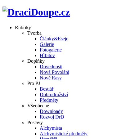
Rubriky
Tvorba
Články&Eseje
Galerie
Fotogalerie
Hřbitov
Doplňky
Dovednosti
Nová Povolání
Nové Rasy
Pro PJ
Bestiář
Dobrodružství
Předměty
Všeobecné
Downloady
Rozvoj DrD
Postavy
Alchymista
Alchymistické předměty