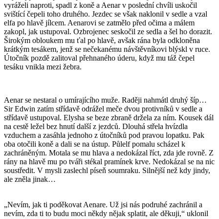
vyráželi naproti, spadl z koně a Aenar v poslední chvíli uskočil
svištící čepeli toho druhého. Jezdec se však naklonil v sedle a vzal
elfa po hlavě jílcem. Aenarovi se zatmělo před očima a málem
zakopl, jak ustupoval. Ozbrojenec seskočil ze sedla a šel ho dorazit.
Širokým obloukem mu ťal po hlavě, avšak rána byla odkloněna
krátkým tesákem, jenž se nečekanému návštěvníkovi blýskl v ruce.
Útočník pozdě zalitoval přehnaného úderu, když mu táž čepel
tesáku vnikla mezi žebra.
Aenar se nestaral o umírajícího muže. Raději nahmátl druhý šíp…
Sir Edwin zatím střídavě odrážel meče dvou protivníků v sedle a
střídavě ustupoval. Elysha se beze zbraně držela za ním. Kousek dál
na cestě ležel bez hnutí další z jezdců. Dlouhá střela hvízdla
vzduchem a zasáhla jednoho z útočníků pod pravou lopatku. Pak
oba otočili koně a dali se na ústup. Půlelf pomalu scházel k
zachráněným. Motala se mu hlava a nedokázal říct, zda jde rovně. Z
rány na hlavě mu po tváři stékal pramínek krve. Nedokázal se na nic
soustředit. V mysli zaslechl píseň soumraku. Silnější než kdy jindy,
ale zněla jinak…
„Nevím, jak ti poděkovat Aenare. Už jsi nás podruhé zachránil a
nevím, zda ti to budu moci někdy nějak splatit, ale děkuji,“ uklonil