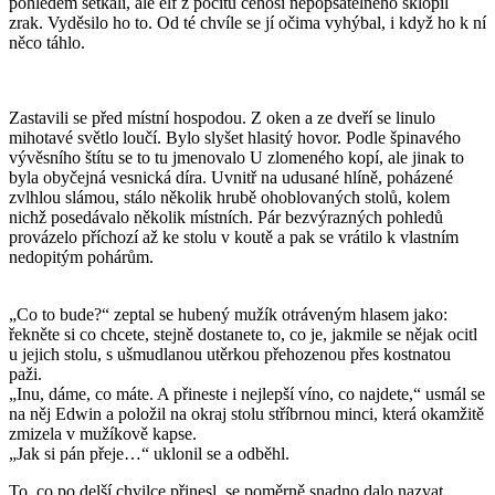
pohledem setkali, ale elf z pocitu čehosi nepopsatelného sklopil
zrak. Vyděsilo ho to. Od té chvíle se jí očima vyhýbal, i když ho k ní
něco táhlo.
Zastavili se před místní hospodou. Z oken a ze dveří se linulo
mihotavé světlo loučí. Bylo slyšet hlasitý hovor. Podle špinavého
vývěsního štítu se to tu jmenovalo U zlomeného kopí, ale jinak to
byla obyčejná vesnická díra. Uvnitř na udusané hlíně, poházené
zvlhlou slámou, stálo několik hrubě ohoblovaných stolů, kolem
nichž posedávalo několik místních. Pár bezvýrazných pohledů
provázelo příchozí až ke stolu v koutě a pak se vrátilo k vlastním
nedopitým pohárům.
„Co to bude?“ zeptal se hubený mužík otráveným hlasem jako:
řekněte si co chcete, stejně dostanete to, co je, jakmile se nějak ocitl
u jejich stolu, s ušmudlanou utěrkou přehozenou přes kostnatou
paži.
„Inu, dáme, co máte. A přineste i nejlepší víno, co najdete,“ usmál se
na něj Edwin a položil na okraj stolu stříbrnou minci, která okamžitě
zmizela v mužíkově kapse.
„Jak si pán přeje…“ uklonil se a odběhl.
To, co po delší chvilce přinesl, se poměrně snadno dalo nazvat