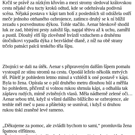
Krčil se právě za nízkým křovím a mezi stromy sledoval královskou
cestu nějaké dva tucty kroků odtud, kde se odehrávala podivná
scéna. Nějaká postava v kápi tam holí z posledních sil odrážela ostří
meče jednoho otrhaného ozbrojence, zatímco druhý se k ní blížil
zezadu s pozvednutou dýkou. Tohle stačilo. Aenar bleskově shodil
luk ze zad, hbitými prsty založil šíp, napjal tětivu až k uchu, zamířil
a pustil. Dlouhý elfí šíp zlověstně hvízdl vzduchem a druhému
útočníkovi vypadla dýka z bezvládné dlaně, z níž na obě strany
trčelo patnáct palců tenkého těla šípu.
Zbojníci se dali na útěk. Aenar s připraveným dalším šípem pomalu
vystoupil ze stínu stromů na cestu. Opodál leželo několik mrtvých
těl. Půlelf je pohledem letmo minul a vzhlédl k oné postavě v kápi.
Byla to žena. Opírala se o půl druhého metru dlouhou hůl a měřila
ho pohledem, přičemž si volnou rukou shrnula kápi, a odhalila tak
záplavu rudých, mírně zvlněných vlasů. Měla nádherně zelené oči…
Aenar sebou trhl, když si všiml dalšího blížícího se ozbrojence, ale
tenhle měl meč u pasu a přátelsky se usmíval, i když si druhou
rukou tiskl zraněné levé rameno.
„Děkujeme za pomoc, ale zvládli bychom to sami,“ promluvila žena
špatnou elfštinou.