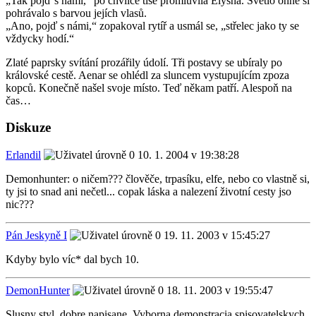
„Tak pojď s námi,“ po chvilce tiše promluvila Elysha. Světlo ohně si
pohrávalo s barvou jejích vlasů.
„Ano, pojď s námi,“ zopakoval rytíř a usmál se, „střelec jako ty se
vždycky hodí.“
Zlaté paprsky svítání prozářily údolí. Tři postavy se ubíraly po
královské cestě. Aenar se ohlédl za sluncem vystupujícím zpoza
kopců. Konečně našel svoje místo. Teď někam patří. Alespoň na
čas…
Diskuze
Erlandil
10. 1. 2004 v 19:38:28
Demonhunter: o ničem??? člověče, trpasíku, elfe, nebo co vlastně si,
ty jsi to snad ani nečetl... copak láska a nalezení životní cesty jso
nic???
Pán Jeskyně I
19. 11. 2003 v 15:45:27
Kdyby bylo víc* dal bych 10.
DemonHunter
18. 11. 2003 v 19:55:47
Slusny styl, dobre napisane. Vyborna demonstracia spisovatelskych