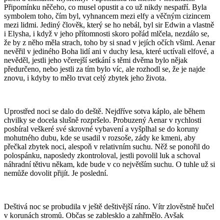
Připomínku něčeho, co musel opustit a co už nikdy nespatří. Byla
symbolem toho, čím byl, vyhnancem mezi elfy a věčným cizincem
mezi lidmi. Jediný člověk, který se ho nebál, byl sir Edwin a vlastně
i Elysha, i když v jeho přítomnosti skoro pořád mlčela, nezdálo se,
že by z něho měla strach, toho by si snad v jejích očích všiml. Aenar
nevěřil v jediného Boha lidí ani v duchy lesa, které uctívali elfové, a
nevěděl, jestli jeho včerejší setkání s těmi dvěma bylo nějak
předurčeno, nebo jestli za tím bylo víc, ale rozhodl se, že je najde
znovu, i kdyby to mělo trvat celý zbytek jeho života.
Uprostřed noci se dalo do deště. Nejdříve sotva káplo, ale během
chvilky se docela slušně rozpršelo. Probuzený Aenar v rychlosti
posbíral veškeré své skrovné vybavení a vyšplhal se do koruny
mohutného dubu, kde se usadil v rozsoše, zády ke kmeni, aby
přečkal zbytek noci, alespoň v relativním suchu. Něž se ponořil do
polospánku, naposledy zkontroloval, jestli povolil luk a schoval
náhradní tětivu někam, kde bude v co největším suchu. O tuhle už si
nemůže dovolit přijít. Je poslední.
Deštivá noc se probudila v ještě deštivější ráno. Vítr zlověstně hučel
v korunách stromů. Občas se zablesklo a zahřmělo. Avšak