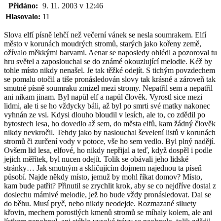
Přidáno:
9. 11. 2003 v 12:46
Hlasovalo:
11
Slova elfí písně lehčí než večerní vánek se nesla soumrakem. Elfí
město v korunách moudrých stromů, starých jako kořeny země,
ožívalo měkkými barvami. Aenar se naposledy ohlédl a pozoroval tu
hru světel a zaposlouchal se do známé okouzlující melodie. Kéž by
tohle místo nikdy nenašel. Je tak těžké odejít. S tichým povzdechem
se pomalu otočil a tiše pronásledován slovy tak krásné a zároveň tak
smutné písně soumraku zmizel mezi stromy. Nepatřil sem a nepatřil
ani nikam jinam. Byl napůl elf a napůl člověk. Vyrostl sice mezi
lidmi, ale ti se ho vždycky báli, až byl po smrti své matky nakonec
vyhnán ze vsi. Kdysi dlouho bloudil v lesích, ale to, co zdědil po
bytostech lesa, ho dovedlo až sem, do města elfů, kam žádný člověk
nikdy nevkročil. Tehdy jako by naslouchal ševelení listů v korunách
stromů či zurčení vody v potoce, vše ho sem vedlo. Byl plný nadějí.
Ovšem lid lesa, elfové, ho nikdy nepřijal a teď, když dospěl i podle
jejich měřítek, byl nucen odejít. Tolik se obávali jeho lidské
stránky… Jak smutným a skličujícím dojmem najednou ta píseň
působí. Najde někdy místo, jemuž by mohl říkat domov? Místo,
kam bude patřit? Přinutil se zrychlit krok, aby se co nejdříve dostal z
doslechu mámivé melodie, jež ho bude vždy pronásledovat. Dal se
do běhu. Musí pryč, nebo nikdy neodejde. Rozmazané siluety
křovin, mechem porostlých kmenů stromů se míhaly kolem, ale ani