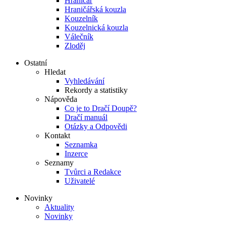
Hraničář
Hraničářská kouzla
Kouzelník
Kouzelnická kouzla
Válečník
Zloděj
Ostatní
Hledat
Vyhledávání
Rekordy a statistiky
Nápověda
Co je to Dračí Doupě?
Dračí manuál
Otázky a Odpovědi
Kontakt
Seznamka
Inzerce
Seznamy
Tvůrci a Redakce
Uživatelé
Novinky
Aktuality
Novinky