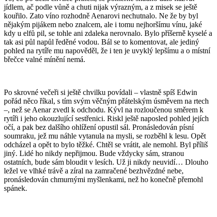
jídlem, ač podle vůně a chuti nijak výrazným, a z misek se ještě
kouřilo. Zato víno rozhodně Aenarovi nechutnalo. Ne že by byl
nějakým pijákem nebo znalcem, ale i tomu nejhoršímu vínu, jaké
kdy u elfů pil, se tohle ani zdaleka nerovnalo. Bylo příšerně kyselé a
tak asi půl napůl ředěné vodou. Bál se to komentovat, ale jediný
pohled na rytíře mu napověděl, že i ten je uvyklý lepšímu a o místní
břečce valné mínění nemá.
Po skrovné večeři si ještě chvilku povídali – vlastně spíš Edwin
pořád něco říkal, s tím svým věčným přátelským úsměvem na rtech
–, než se Aenar zvedl k odchodu. Kývl na rozloučenou směrem k
rytíři i jeho okouzlující sestřenici. Riskl ještě naposled pohled jejích
očí, a pak bez dalšího ohlížení opustil sál. Pronásledován písní
soumraku, jež mu náhle vytanula na mysli, se rozběhl k lesu. Opět
odcházel a opět to bylo těžké. Chtěl se vrátit, ale nemohl. Byl příliš
jiný. Lidé ho nikdy nepřijmou. Bude vždycky sám, stranou
ostatních, bude sám bloudit v lesích. Už ji nikdy neuvidí… Dlouho
ležel ve vlhké trávě a zíral na zamračené bezhvězdné nebe,
pronásledován chmurnými myšlenkami, než ho konečně přemohl
spánek.