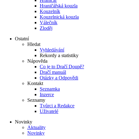
Hraničář
Hraničářská kouzla
Kouzelník
Kouzelnická kouzla
Válečník
Zloděj
Ostatní
Hledat
Vyhledávání
Rekordy a statistiky
Nápověda
Co je to Dračí Doupě?
Dračí manuál
Otázky a Odpovědi
Kontakt
Seznamka
Inzerce
Seznamy
Tvůrci a Redakce
Uživatelé
Novinky
Aktuality
Novinky