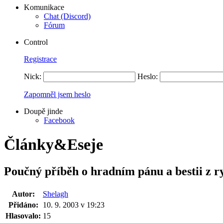
Komunikace
Chat (Discord)
Fórum
Control
Registrace
Nick:
Heslo:
Zapomněl jsem heslo
Doupě jinde
Facebook
Články&Eseje
Poučný příběh o hradním pánu a bestii z r
Autor:
Shelagh
Přidáno:
10. 9. 2003 v 19:23
Hlasovalo:
15