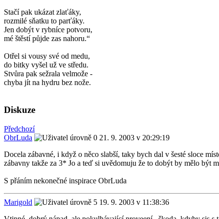
Stačí pak ukázat zlaťáky,
rozmilé sňatku to parťáky.
Jen dobýt v rybníce potvoru,
mé štěstí půjde zas nahoru.“
Otřel si vousy své od medu,
do bitky vyšel už ve středu.
Stvůra pak sežrala velmože -
chyba jít na hydru bez nože.
Diskuze
Předchozí
ObrLuda
21. 9. 2003 v 20:29:19
Docela zábavné, i když o něco slabší, taky bych dal v šesté sloce místo
zábavny takže za 3* Jo a teď si uvědomuju že to dobýt by mělo být měkk
S přáním nekonečné inspirace ObrLuda
Marigold
19. 9. 2003 v 11:38:36
Vtipné, dobrý nápad, ale pokulhávající proveení...škoda, kdyby sis s tí