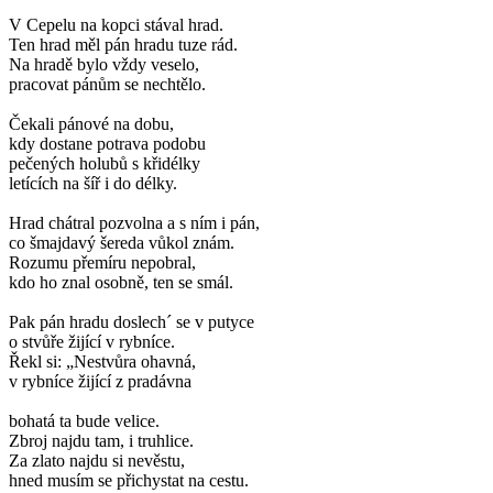
V Cepelu na kopci stával hrad.
Ten hrad měl pán hradu tuze rád.
Na hradě bylo vždy veselo,
pracovat pánům se nechtělo.
Čekali pánové na dobu,
kdy dostane potrava podobu
pečených holubů s křidélky
letících na šíř i do délky.
Hrad chátral pozvolna a s ním i pán,
co šmajdavý šereda vůkol znám.
Rozumu přemíru nepobral,
kdo ho znal osobně, ten se smál.
Pak pán hradu doslech´ se v putyce
o stvůře žijící v rybníce.
Řekl si: „Nestvůra ohavná,
v rybníce žijící z pradávna
bohatá ta bude velice.
Zbroj najdu tam, i truhlice.
Za zlato najdu si nevěstu,
hned musím se přichystat na cestu.