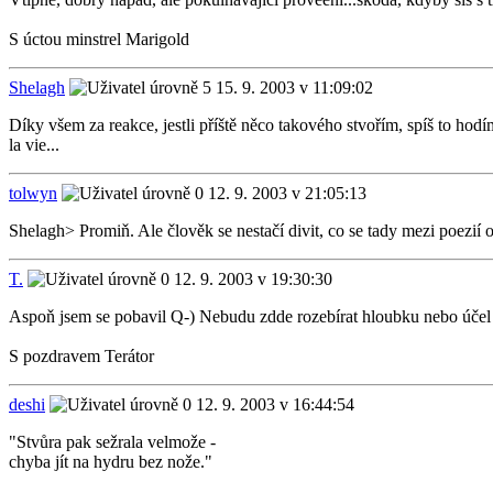
S úctou minstrel Marigold
Shelagh
15. 9. 2003 v 11:09:02
Díky všem za reakce, jestli příště něco takového stvořím, spíš to hodím
la vie...
tolwyn
12. 9. 2003 v 21:05:13
Shelagh> Promiň. Ale člověk se nestačí divit, co se tady mezi poezií o
T.
12. 9. 2003 v 19:30:30
Aspoň jsem se pobavil Q-) Nebudu zdde rozebírat hloubku nebo účel - a
S pozdravem Terátor
deshi
12. 9. 2003 v 16:44:54
"Stvůra pak sežrala velmože -
chyba jít na hydru bez nože."