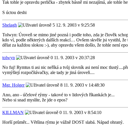
Tak tohle je opravdu perlička - zbytek básně mi nezajímá, ale tohle h
S úctou deshi
Shelagh
12. 9. 2003 v 9:25:58
Tolwyn: Úroveň se mimo jiné pozná i podle toho, zda je člověk scho
kdo ví, podle některých dalších reakcí… Ovšem skvěle jsi vystihl, že 
dělat za každou slokou :-), aby opravdu všem došlo, že tohle není ep
tolwyn
11. 9. 2003 v 20:37:28
No fuj! Rymtus ti asi nic neříká a tvůj slovník asi není moc tlustý....
vymýšlejí rozpočítávačky, ale tady je jiná úroveň....
Mgr. Holger
11. 9. 2003 v 14:48:30
Ano, ano - účelové rýmy - takové to v lidových říkankách je...
Nebo si snad myslíte, že jde o epos?
KILLMAN
11. 9. 2003 v 8:54:10
Horší průměr... Většina rýmu je vážně DOST slabá. Nápad ohraný.