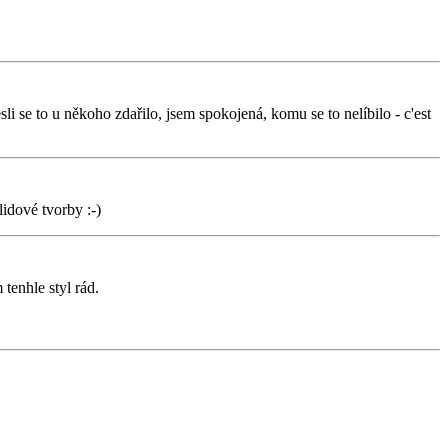
li se to u někoho zdařilo, jsem spokojená, komu se to nelíbilo - c'est
lidové tvorby :-)
tenhle styl rád.