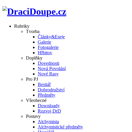
Rubriky
Tvorba
Články&Eseje
Galerie
Fotogalerie
Hřbitov
Doplňky
Dovednosti
Nová Povolání
Nové Rasy
Pro PJ
Bestiář
Dobrodružství
Předměty
Všeobecné
Downloady
Rozvoj DrD
Postavy
Alchymista
Alchymistické předměty