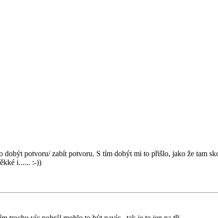
 dobýt potvoru/ zabít potvoru. S tím dobýt mi to přišlo, jako že tam skočí
é i...... :-))
m trochu víc pohrál mohlo to být navíc...tak je to jen na tři