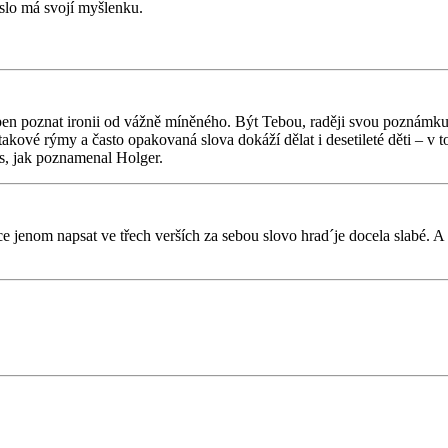
eslo má svojí myšlenku.
pen poznat ironii od vážně míněného. Být Tebou, raději svou poznámku
takové rýmy a často opakovaná slova dokáží dělat i desetileté děti – v
os, jak poznamenal Holger.
přce jenom napsat ve třech verších za sebou slovo hrad´je docela slabé. A