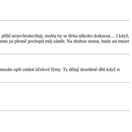
 příliš nezevšeobecňuji, mohla by se třeba někoho dotknout… I když,
 tomto jsi přesně pochopil můj záměr. Na druhou stranu, budu asi muset
 musím opět zmínit účelové řýmy. Ty dělají desetileté děti když si