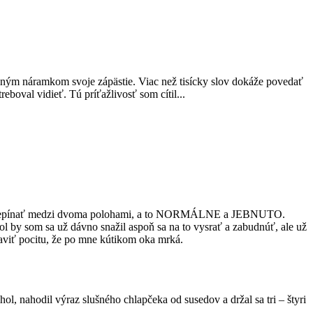
ným náramkom svoje zápästie. Viac než tisícky slov dokáže povedať
boval vidieť. Tú príťažlivosť som cítil...
 dá prepínať medzi dvoma polohami, a to NORMÁLNE a JEBNUTO.
l by som sa už dávno snažil aspoň sa na to vysrať a zabudnúť, ale už
baviť pocitu, že po mne kútikom oka mrká.
, nahodil výraz slušného chlapčeka od susedov a držal sa tri – štyri