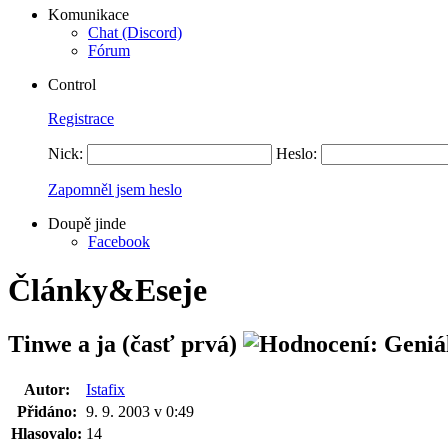
Komunikace
Chat (Discord)
Fórum
Control
Registrace
Nick:
Heslo:
Zapomněl jsem heslo
Doupě jinde
Facebook
Články&Eseje
Tinwe a ja (časť prvá)
Autor:
Istafix
Přidáno:
9. 9. 2003 v 0:49
Hlasovalo:
14