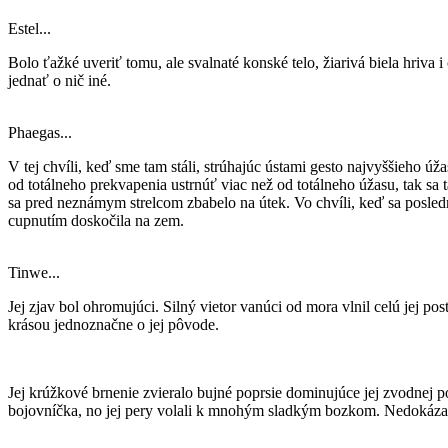
Estel...
Bolo ťažké uveriť tomu, ale svalnaté konské telo, žiarivá biela hriva
jednať o nič iné.
Phaegas...
V tej chvíli, keď sme tam stáli, strúhajúc ústami gesto najvyššieho úž
od totálneho prekvapenia ustrnúť viac než od totálneho úžasu, tak sa 
sa pred neznámym strelcom zbabelo na útek. Vo chvíli, keď sa posledn
cupnutím doskočila na zem.
Tinwe...
Jej zjav bol ohromujúci. Silný vietor vanúci od mora vlnil celú jej p
krásou jednoznačne o jej pôvode.
Jej krúžkové brnenie zvieralo bujné poprsie dominujúce jej zvodnej p
bojovníčka, no jej pery volali k mnohým sladkým bozkom. Nedokázal s