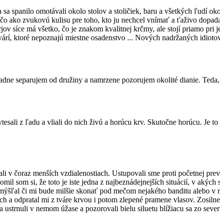
a spanilo omotávali okolo stolov a stoličiek, baru a všetkých ľudí o
niečo ako zvukovú kulisu pre toho, kto ju nechcel vnímať a ťaživo dopa
v síce má všetko, čo je znakom kvalitnej krčmy, ale stojí priamo pri je
í, ktoré nepoznajú miestne osadenstvo ... Nových nadržaných idiotov, 
dne separujem od družiny a namrzene pozorujem okolité dianie. Teda, v
esali z ľadu a vliali do nich živú a horúcu krv. Skutočne horúcu. Je to
ali v čoraz menších vzdialenostiach. Ustupovali sme proti početnej pr
omil som si, že toto je iste jedna z najbeznádejnejších situácií, v ak
mýšľal či mi bude milšie skonať pod mečom nejakého banditu alebo v
ách a odpratal mi z tváre krvou i potom zlepené pramene vlasov. Zosilne
ia ustrnuli v nemom úžase a pozorovali bielu siluetu blížiacu sa zo sever