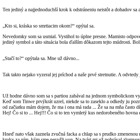
Ten jediný a najjednoduchší krok k odstráneniu neistôt a dohadov sa 
„Kto si, kráska so smrtiacim okom?“ opýtal sa.
Nevedomky som sa usmial. Vystihol to úplne presne. Mamisto odpove
jediný symbol a táto situácia bola ďalším dôkazom tejto múdrosti. Bo
„Stačí to?“ opýtala sa. Mne už dávno...
Tak takto nejako vyzeral jej príchod a naše prvé stretnutie. A odvtedy 
Už hodne dávno som sa s partiou zabával na jednom symbolickom 
Keď som Tinwe prvýkrát uzrel, niekde sa to zaseklo a odkedy ju pozn
od začiatku mám dojem, že ma i ona má rada ... Že sa na mňa často dí
Hej! Čo si to ... Hej!!! Čo si to ten vymletý kus nedorobeného hovna d
Hneď nato však zaznela zvučná facka a chlap sa s prudko zmenenou nál
kroky za ním, kým sme nevyšli von. Na tvári mi už pohrával zlomyseľn