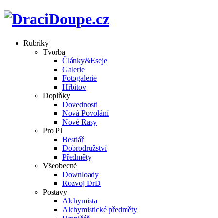
Rubriky
Tvorba
Články&Eseje
Galerie
Fotogalerie
Hřbitov
Doplňky
Dovednosti
Nová Povolání
Nové Rasy
Pro PJ
Bestiář
Dobrodružství
Předměty
Všeobecné
Downloady
Rozvoj DrD
Postavy
Alchymista
Alchymistické předměty