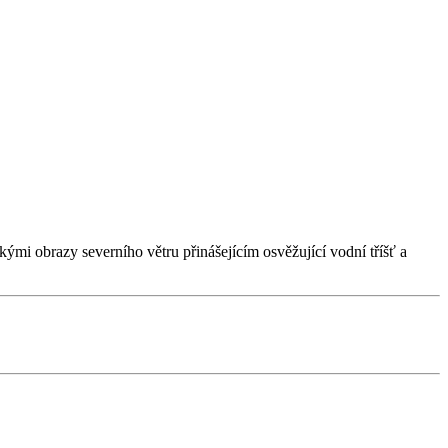
ými obrazy severního větru přinášejícím osvěžující vodní tříšť a