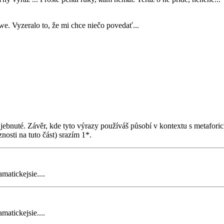
we. Vyzeralo to, že mi chce niečo povedať...
jebnuté. Závěr, kde tyto výrazy používáš působí v kontextu s metaforick
nosti na tuto část) srazím 1*.
matickejsie....
matickejsie....