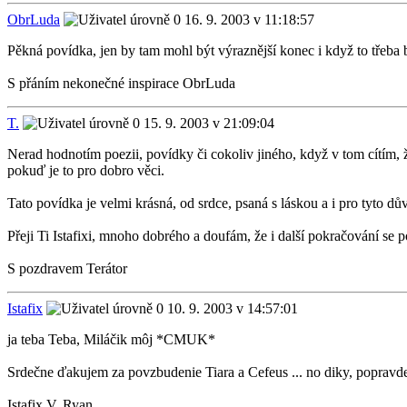
ObrLuda
16. 9. 2003 v 11:18:57
Pěkná povídka, jen by tam mohl být výraznější konec i když to třeba 
S přáním nekonečné inspirace ObrLuda
T.
15. 9. 2003 v 21:09:04
Nerad hodnotím poezii, povídky či cokoliv jiného, když v tom cítím, že
pokuď je to pro dobro věci.
Tato povídka je velmi krásná, od srdce, psaná s láskou a i pro tyto dů
Přeji Ti Istafixi, mnoho dobrého a doufám, že i další pokračování se 
S pozdravem Terátor
Istafix
10. 9. 2003 v 14:57:01
ja teba Teba, Miláčik môj *CMUK*
Srdečne ďakujem za povzbudenie Tiara a Cefeus ... no diky, popravde
Istafix V. Ryan