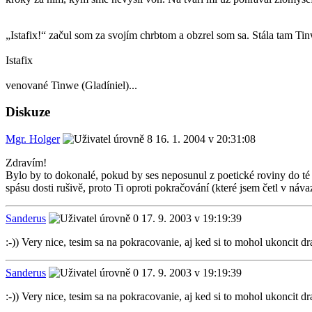
„Istafix!“ začul som za svojím chrbtom a obzrel som sa. Stála tam Tin
Istafix
venované Tinwe (Gladíniel)...
Diskuze
Mgr. Holger
16. 1. 2004 v 20:31:08
Zdravím!
Bylo by to dokonalé, pokud by ses neposunul z poetické roviny do té 
spásu dosti rušivě, proto Ti oproti pokračování (které jsem četl v návaz
Sanderus
17. 9. 2003 v 19:19:39
:-)) Very nice, tesim sa na pokracovanie, aj ked si to mohol ukoncit dra
Sanderus
17. 9. 2003 v 19:19:39
:-)) Very nice, tesim sa na pokracovanie, aj ked si to mohol ukoncit dra