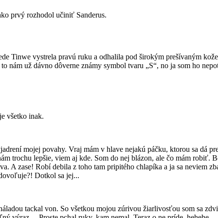
ako prvý rozhodol učiniť Sanderus.
de Tinwe vystrela pravú ruku a odhalila pod širokým prešívaným kože
l to nám už dávno dôverne známy symbol tvaru „S“, no ja som ho nepotre
je všetko inak.
vyjadrení mojej povahy. Vraj mám v hlave nejakú páčku, ktorou sa
ám trochu lepšie, viem aj kde. Som do nej blázon, ale čo mám robiť. Bo
va. A zase! Robí debila z toho tam pripitého chlapíka a ja sa neviem z
ovoľuje?! Dotkol sa jej...
adou tackal von. So všetkou mojou zúrivou žiarlivosťou som sa zdvihol
ý výraz ... Proste pchal ruky, kam nemal. Teraz o ne príde, hehehe...