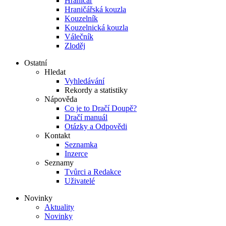
Hraničář
Hraničářská kouzla
Kouzelník
Kouzelnická kouzla
Válečník
Zloděj
Ostatní
Hledat
Vyhledávání
Rekordy a statistiky
Nápověda
Co je to Dračí Doupě?
Dračí manuál
Otázky a Odpovědi
Kontakt
Seznamka
Inzerce
Seznamy
Tvůrci a Redakce
Uživatelé
Novinky
Aktuality
Novinky