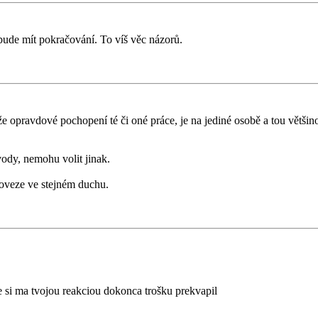
bude mít pokračování. To víš věc názorů.
 opravdové pochopení té či oné práce, je na jediné osobě a tou většinou
vody, nemohu volit jinak.
poveze ve stejném duchu.
 si ma tvojou reakciou dokonca trošku prekvapil