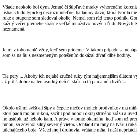
Všade naokolo bol dym. Jemné či štipľavé mraky vyhoreného korenia s
ústiacich do typickej nezrozumiteľnej hatlaniny davu, ktorá tvorila 
ruke a otupene som sledoval okolie. Nemal som rád tento podnik. Gorjo
každý večer premelie strašne veľké množstvo nových ľudí. Nových tvár
neznamená.
Je mi z toho nanič vždy, keď sem prídeme. V takom prípade sa nenápa
som sa na ňu s nezmeneným potešením dokázal dívať dlhé hodiny.
Tie pery ... Akoby ich nejaké zručné ruky tým najjemnejším dlátom vyt
až príliš dobre na ten osudný deň či skôr na tú pamätnú chvíľu...
Okolo uší mi svišťali šípy a čepele mečov mojich protivníkov ma míň
ktorí padli mojou rukou, zacítil pod nohou okraj strmého zrázu a uved
no ustúpiť už nebolo kam. A práve v tomto okamihu, keď som už pre
mnou, sa zdvihol silný severný vietor. Ochladil mi rany na tvári i ruk
utíchajúceho boja. Všetci moji druhovia, vrátane mňa, i naši nepriatel