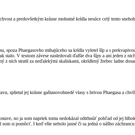
 i chvost a predovšetkým krásne mohutné krídla nesúce celý tento snehob
asu, spoza Phaegasovho mihajúceho sa krídla vyletel šíp a s prekvapivou
tak stalo. V tesnom závese nasledovali ďalšie dva šípy a ani jeden z nic
ý z nich stratil za neďalekými skaliskami, okrídlený žrebec ladne dos
ostavu, splietal jej krásne gaštanovohnedé vlasy s hrivou Phaegasa a ch
ostave, no ja som napriek tomu nedokázal odtrhnúť pohľad od jej hlboký
om si pomôcť. I keď ešte nebolo jasné či sa jedná o nášho záchrancu 