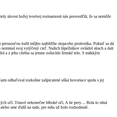
iely skvost božej tvorivej rozmarnosti nás presvedčili, že sa nemôže
 presnosťou trafil môjho najbližšie stojaceho protivníka. Pokiaľ sa dá
h neminul svoj vytýčený cieľ. Našich lúpežníkov ovládol strach a dali
adol a z jeho chrbta sa jemne zošuchlo ženské telo. S mäkkým
víľami odhaľoval rozkošne zašpicatené ušká hovoriace spolu s jej
ch očí. Tmavé nekonečne hlboké oči. A tie pery ... Bola to silná
alebo sme ďalší na rade, pre mňa už bolo rozhodnuté.