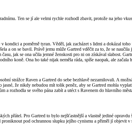
radnímu. Ten se jí ale velmi rychle rozhodl zbavit, protože na jeho vkus
le v kondici a poměrně tyran. Věděl, jak zacházet s lidmi a dokázal toh
šela a on se bavil. Právě jemu může Gartred vděčit za to, že se nauči
 času, jak se ona učila jemné ženskosti pro ni on získával slabost. Gart
ního koně. Ona ho také nijak neměla ráda, spíše naopak, ale začala h
obní strážce Raven a Gartred do sebe bezhlavě nezamilovali. A možná
 jasné, že nikdy nebudou mít tolik peněz, aby se Gartred mohla vyplati
ům a rozhodla se svého pána zabít a utéct s Ravenem do hlavního města.
ch přátel. Pro Gartred to bylo nejšťastnější a vlastně jediné opravdu š
 proniknout pod ochrannou slupku jejího cynismu a přiměl jí objevit v sob