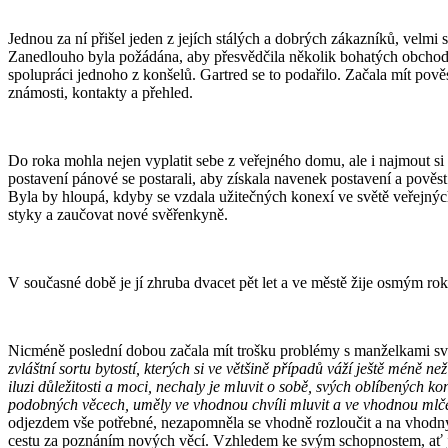
Jednou za ní přišel jeden z jejích stálých a dobrých zákazníků, velmi 
Zanedlouho byla požádána, aby přesvědčila několik bohatých obchodn
spolupráci jednoho z konšelů. Gartred se to podařilo. Začala mít po
známosti, kontakty a přehled.
Do roka mohla nejen vyplatit sebe z veřejného domu, ale i najmout si
postavení pánové se postarali, aby získala navenek postavení a pověst 
Byla by hloupá, kdyby se vzdala užitečných konexí ve světě veřejných 
styky a zaučovat nové svěřenkyně.
V současné době je jí zhruba dvacet pět let a ve městě žije osmým ro
Nicméně poslední dobou začala mít trošku problémy s manželkami svýc
zvláštní sortu bytostí, kterých si ve většině případů váží ještě méně 
iluzi důležitosti a moci, nechaly je mluvit o sobě, svých oblíbených ko
podobných věcech, uměly ve vhodnou chvíli mluvit a ve vhodnou mlčet, 
odjezdem vše potřebné, nezapomněla se vhodně rozloučit a na vhodných 
cestu za poznáním nových věcí. Vzhledem ke svým schopnostem, ať j