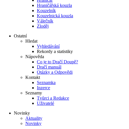
Hraničář
Hraničářská kouzla
Kouzelník
Kouzelnická kouzla
Válečník
Zloděj
Ostatní
Hledat
Vyhledávání
Rekordy a statistiky
Nápověda
Co je to Dračí Doupě?
Dračí manuál
Otázky a Odpovědi
Kontakt
Seznamka
Inzerce
Seznamy
Tvůrci a Redakce
Uživatelé
Novinky
Aktuality
Novinky