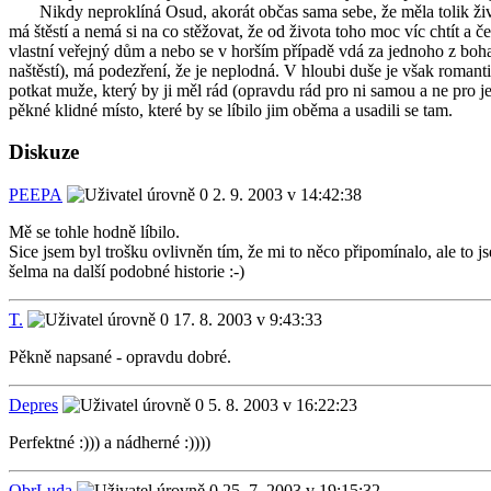
Nikdy neproklíná Osud, akorát občas sama sebe, že měla tolik životní 
má štěstí a nemá si na co stěžovat, že od života toho moc víc chtít a č
vlastní veřejný dům a nebo se v horším případě vdá za jednoho z boha
naštěstí), má podezření, že je neplodná. V hloubi duše je však romantic
potkat muže, který by ji měl rád (opravdu rád pro ni samou a ne pro jej
pěkné klidné místo, které by se líbilo jim oběma a usadili se tam.
Diskuze
PEEPA
2. 9. 2003 v 14:42:38
Mě se tohle hodně líbilo.
Sice jsem byl trošku ovlivněn tím, že mi to něco připomínalo, ale to 
šelma na další podobné historie :-)
T.
17. 8. 2003 v 9:43:33
Pěkně napsané - opravdu dobré.
Depres
5. 8. 2003 v 16:22:23
Perfektné :))) a nádherné :))))
ObrLuda
25. 7. 2003 v 19:15:32