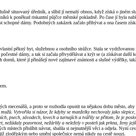
slušně situovaný úředník, a slíbil jí nemalý obnos, když získá o jiném sl
íků k poněkud riskantní půjčce městské pokladně. Po čase jí byla na
věst schopné dámy. Podobných zakázek začalo přibývat a ona časem získa
 vlastní pěkný byt, služebnou a osobního strážce. Stala se vydržovanou
počestné dámy, a tak si začala přivydělávat a krýt se (a získávat další
domů, které jí přinášejí nové zajímavé známosti a slušné výdělky, takž
kem.
h mecenášů, a proto se rozhodla opustit na nějakou dobu město, aby s
než mužů. Vytvořila si názor, že kdyby se manželky nechovaly jako slepic
ních, psech, závodech, lovech a turnajích a tvářily se přitom, že je pos
nežádaly pozornost, nežárlily a neležely v posteli jak prkna, ženy její
místech přislíbit návrat, sbalila si nejnutnější věci a odjela. Nyní ce
iž zlodějským nebo umění společnice nemá nikdy na cestě nouzi.