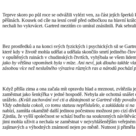
Teprve skoro po půl roce se odvážili vylézt ven, za část jejích šperků
pěšinách. Kousek od cíle na lesní cestě před odbočkou na hlavní král
nechali ho vykrvácet. Gartred mezitím co umíral znásilnili. Pak sebrali
Bez prostředků a na konci svých fyzických i psychických sil se Gartr
které kdy v životě mohla udělat a udělala skončilo smrtí jediného člo
v opuštěných ruinách v chudinských čtvrtích, vyhýbala se všem lide
jako by většina vzpomínek byla v mlze. Ani neví, jak dlouho takhle vl
zásobou více než neslušného výraziva různých ras a národů pochází p
Když přišla zima a ona začala mít opravdu hlad a mrznout, zvítězila jej
zaměstnat jako šenkýřka v jedné hospodě. Nebyla ale ochotná snášet 
uráželo.
(Kvůli zachování své cti a důstojnosti se Gartred vždy považ
Vždy odmítala cokoli, co tomu statusu nepříslušelo, a zakládala si na
nabízí, zamítla okamžitě další jedinou počestnou možnost pro cizí dívk
Zjistila, že vyšší společnost se schází buďto na soukromých návštěv
jimi mohla uživit a nechala se zaměstnat v nejvyhlášenějším veřejném 
zajímavých a výhodných známostí nejen po městě. Nutnost ji přiměla z