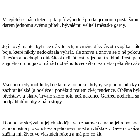
V jejích šestnácti letech ji kuplíř výhodně prodal jednomu postaršímu 
darem jednomu svému příteli, bývalému veliteli městské gardy.
Její nový majitel byl sice už v letech, nicméně díky životu vojáka stá
boje, které nikdy nedokázala vyhrát, ale znovu a znovu se o ně pokou
finesám a pochopila důležitost delikátnosti v jednání s lidmi. Postupem
stejného druhu jako má rád dobrého loveckého psa nebo pěkného závod
Všechno tedy mohlo být celkem v pořádku, kdyby se jeho mladičký os
zachranitelské (a posléze i poněkud majetnické) tendence. Oběma bylo
představy a plány. Trvalo skoro rok, než nakonec Gartred podlehla sn
podpálil dům aby zmátli stopy.
Dlouho se skrývali u jejích zlodějských známých a nebo jeho hospodský
schopnosti a ji okouzlovala jeho nevinnost a rytířskost. Raven dokázal
začíná mít život ve vlastních rukou a má pro co žít.