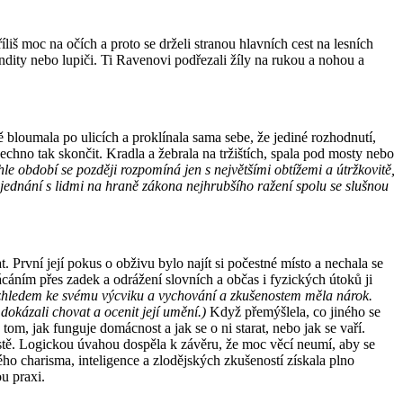
liš moc na očích a proto se drželi stranou hlavních cest na lesních
dity nebo lupiči. Ti Ravenovi podřezali žíly na rukou a nohou a
bloumala po ulicích a proklínala sama sebe, že jediné rozhodnutí,
echno tak skončit. Kradla a žebrala na tržištích, spala pod mosty nebo
hle období se později rozpomíná jen s největšími obtížemi a útržkovitě,
u jednání s lidmi na hraně zákona nejhrubšího ražení spolu se slušnou
t. První její pokus o obživu bylo najít si počestné místo a nechala se
áním přes zadek a odrážení slovních a občas i fyzických útoků ji
ů vzhledem ke svému výcviku a vychování a zkušenostem měla nárok.
dokázali chovat a ocenit její umění.)
Když přemýšlela, co jiného se
om, jak funguje domácnost a jak se o ni starat, nebo jak se vaří.
ěstě. Logickou úvahou dospěla k závěru, že moc věcí neumí, aby se
ého charisma, inteligence a zlodějských zkušeností získala plno
u praxi.