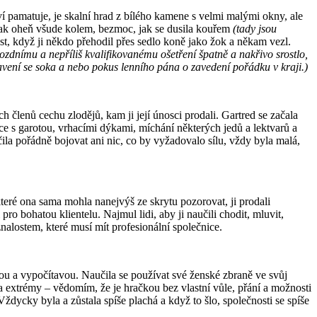
í pamatuje, je skalní hrad z bílého kamene s velmi malými okny, ale
pak oheň všude kolem, bezmoc, jak se dusila kouřem
(tady jsou
st, když ji někdo přehodil přes sedlo koně jako žok a někam vezl.
i pozdnímu a nepříliš kvalifikovanému ošetření špatně a nakřivo srostlo,
bavení se soka a nebo pokus lenního pána o zavedení pořádku v kraji.)
členů cechu zlodějů, kam ji její únosci prodali. Gartred se začala
ráce s garotou, vrhacími dýkami, míchání některých jedů a lektvarů a
ila pořádně bojovat ani nic, co by vyžadovalo sílu, vždy byla malá,
které ona sama mohla nanejvýš ze skrytu pozorovat, ji prodali
 pro bohatou klientelu. Najmul lidi, aby ji naučili chodit, mluvit,
nalostem, které musí mít profesionální společnice.
ickou a vypočítavou. Naučila se používat své ženské zbraně ve svůj
ma extrémy – vědomím, že je hračkou bez vlastní vůle, přání a možnosti
dycky byla a zůstala spíše plachá a když to šlo, společnosti se spíše