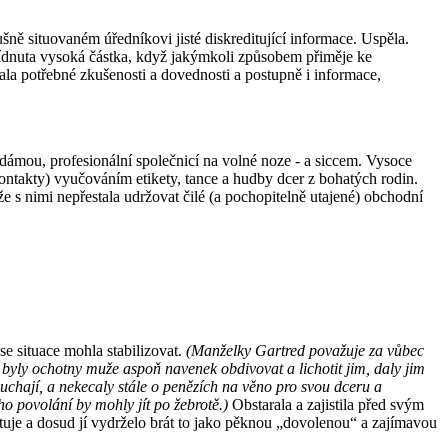
ušně situovaném úředníkovi jisté diskreditující informace. Uspěla.
bídnuta vysoká částka, když jakýmkoli způsobem přiměje ke
la potřebné zkušenosti a dovednosti a postupně i informace,
 dámou, profesionální společnicí na volné noze - a siccem. Vysoce
 kontakty) vyučováním etikety, tance a hudby dcer z bohatých rodin.
e s nimi nepřestala udržovat čilé (a pochopitelně utajené) obchodní
e situace mohla stabilizovat.
(Manželky Gartred považuje za vůbec
e, byly ochotny muže aspoň navenek obdivovat a lichotit jim, daly jim
louchají, a nekecaly stále o penězích na věno pro svou dceru a
ho povolání by mohly jít po žebrotě.)
Obstarala a zajistila před svým
stuje a dosud jí vydrželo brát to jako pěknou „dovolenou“ a zajímavou