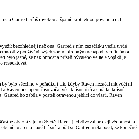
 měla Gartred příliš divokou a špatně krotitelnou povahu a dal ji
o využít bezohledněji než ona. Gartred s ním zezačátku vedla tvrdé
la jemnosti v používání svých zbraní, drobným nenápadným fintám a
red bylo jasné, že náklonnost a přízeň bývalého velitele vojáků je
o respektovat.
 by bylo všechno v pořádku i tak, kdyby Raven nezačal mít vůči ní
t a Raven postupem času začal vést krásné řeči a spřádat krásné
 Gartred ho zabila v posteli otrávenou jehlicí do vlasů, Raven
ťastné období v jejím životě. Raven ji obdivoval pro její vědomosti a
ě něhu a cit a naučil jí snít a přát si. Gartred měla pocit, že konečně