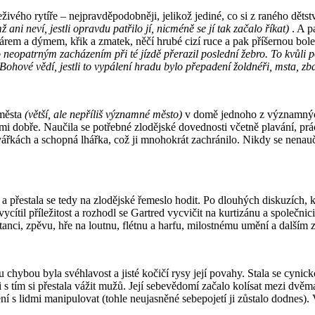
vého rytíře – nejpravděpodobněji, jelikož jediné, co si z raného dětstv
ž ani neví, jestli opravdu patřilo jí, nicméně se jí tak začalo říkat)
. A 
árem a dýmem, křik a zmatek, něčí hrubé cizí ruce a pak příšernou bole
někdo neopatrným zacházením při té jízdě přerazil poslední žebro. To kvůl
(Bohové vědí, jestli to vypálení hradu bylo přepadení žoldnéři, msta, z
 města
(větší, ale nepříliš významné město)
v domě jednoho z významných 
velmi dobře. Naučila se potřebné zlodějské dovednosti včetně plavání, p
tvářkách a schopná lhářka, což ji mnohokrát zachránilo. Nikdy se nenauč
á a přestala se tedy na zlodějské řemeslo hodit. Po dlouhých diskuzích, 
ycítil příležitost a rozhodl se Gartred vycvičit na kurtizánu a společnici
tanci, zpěvu, hře na loutnu, flétnu a harfu, milostnému umění a dalším z
nou chybou byla svéhlavost a jisté kočičí rysy její povahy. Stala se cyn
 s tím si přestala vážit mužů. Její sebevědomí začalo kolísat mezi dvě
s lidmi manipulovat (tohle neujasněné sebepojetí ji zůstalo dodnes). Vž