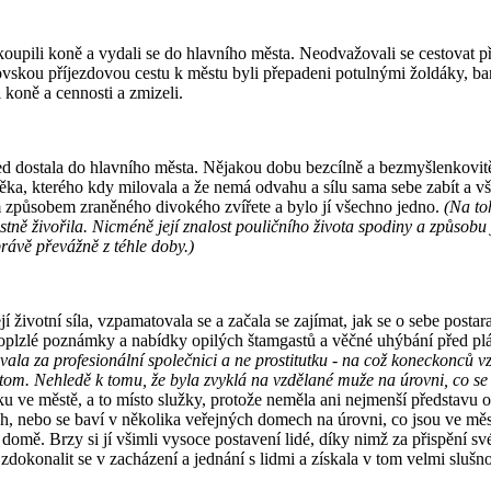
 koupili koně a vydali se do hlavního města. Neodvažovali se cestovat pří
ovskou příjezdovou cestu k městu byli přepadeni potulnými žoldáky, ban
 koně a cennosti a zmizeli.
ed dostala do hlavního města. Nějakou dobu bezcílně a bezmyšlenkovitě 
věka, kterého kdy milovala a že nemá odvahu a sílu sama sebe zabít a vš
m způsobem zraněného divokého zvířete a bylo jí všechno jedno.
(Na to
astně živořila. Nicméně její znalost pouličního života spodiny a způsob
rávě převážně z téhle doby.)
í životní síla, vzpamatovala se a začala se zajímat, jak se o sebe postara
oplzlé poznámky a nabídky opilých štamgastů a věčné uhýbání před plác
ovala za profesionální společnici a ne prostitutku - na což koneckonc
 tom. Nehledě k tomu, že byla zvyklá na vzdělané muže na úrovni, co se 
u ve městě, a to místo služky, protože neměla ani nejmenší představu o t
ách, nebo se baví v několika veřejných domech na úrovni, co jsou ve m
domě. Brzy si jí všimli vysoce postavení lidé, díky nimž za přispění sv
dokonalit se v zacházení a jednání s lidmi a získala v tom velmi slušno