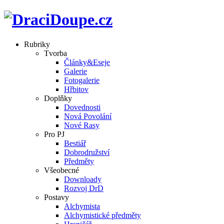
Rubriky
Tvorba
Články&Eseje
Galerie
Fotogalerie
Hřbitov
Doplňky
Dovednosti
Nová Povolání
Nové Rasy
Pro PJ
Bestiář
Dobrodružství
Předměty
Všeobecné
Downloady
Rozvoj DrD
Postavy
Alchymista
Alchymistické předměty