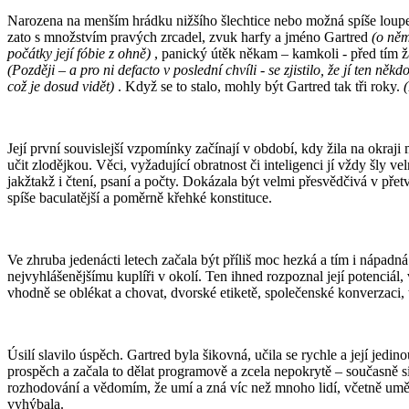
Narozena na menším hrádku nižšího šlechtice nebo možná spíše loupeži
zato s množstvím pravých zrcadel, zvuk harfy a jméno Gartred
(o něm
počátky její fóbie z ohně)
, panický útěk někam – kamkoli - před tím ž
(Později – a pro ni defacto v poslední chvíli - se zjistilo, že jí ten 
což je dosud vidět)
. Když se to stalo, mohly být Gartred tak tři roky.
Její první souvislejší vzpomínky začínají v období, kdy žila na okraji
učit zlodějkou. Věci, vyžadující obratnost či inteligenci jí vždy šly 
jakžtakž i čtení, psaní a počty. Dokázala být velmi přesvědčivá v pře
spíše baculatější a poměrně křehké konstituce.
Ve zhruba jedenácti letech začala být příliš moc hezká a tím i nápadn
nejvyhlášenějšímu kuplíři v okolí. Ten ihned rozpoznal její potenciál, v
vhodně se oblékat a chovat, dvorské etiketě, společenské konverzaci, 
Úsilí slavilo úspěch. Gartred byla šikovná, učila se rychle a její jedi
prospěch a začala to dělat programově a zcela nepokrytě – současně si
rozhodování a vědomím, že umí a zná víc než mnoho lidí, včetně umění 
vyhýbala.