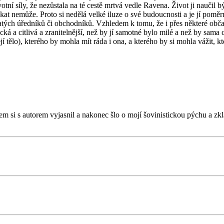
síly, že nezůstala na té cestě mrtvá vedle Ravena. Život ji naučil být 
ekat nemůže. Proto si nedělá velké iluze o své budoucnosti a je jí poměrn
tých úředníků či obchodníků. Vzhledem k tomu, že i přes některé občas
ká a citlivá a zranitelnější, než by jí samotné bylo milé a než by sama 
í tělo), kterého by mohla mít ráda i ona, a kterého by si mohla vážit, kt
jsem si s autorem vyjasnil a nakonec šlo o mojí šovinistickou pýchu a 