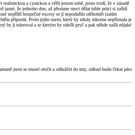
realistickou a cynickou a věřit jenom sobě, proto tvrdí, že v zásadě
ě jasné, že jednoho dne, až přestane moct dělat tuhle práci si zařídí
né nepříliš bezpečné excesy se jí nepodařilo otěhotnět (zatím
chtěla připustit. Proto jejím snem, který by nikdy nikomu nepřiznala je
erý by ji toleroval a se kterým by odešli pryč a pak někde našli nějaké
zklamaně jsem se musel otočit a odkráčet do tmy, odkud budu čekat jako