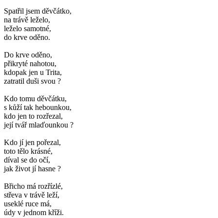
Spatřil jsem děvčátko,
na trávě leželo,
leželo samotné,
do krve oděno.
Do krve oděno,
přikryté nahotou,
kdopak jen u Trita,
zatratil duši svou ?
Kdo tomu děvčátku,
s kůží tak hebounkou,
kdo jen to rozřezal,
její tvář mlaďounkou ?
Kdo jí jen pořezal,
toto tělo krásné,
díval se do očí,
jak život jí hasne ?
Břicho má rozřízlé,
střeva v trávě leží,
useklé ruce má,
údy v jednom kříži.