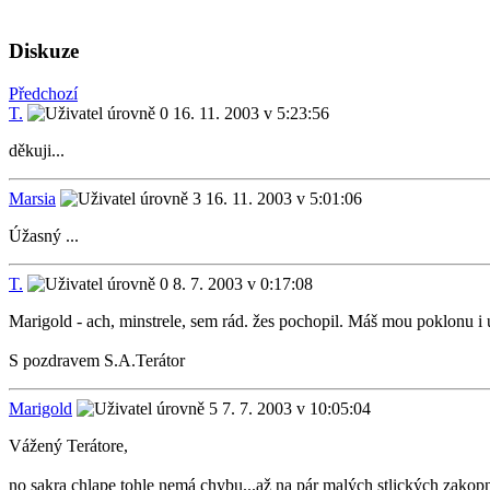
Diskuze
Předchozí
T.
16. 11. 2003 v 5:23:56
děkuji...
Marsia
16. 11. 2003 v 5:01:06
Úžasný ...
T.
8. 7. 2003 v 0:17:08
Marigold - ach, minstrele, sem rád. žes pochopil. Máš mou poklonu i 
S pozdravem S.A.Terátor
Marigold
7. 7. 2003 v 10:05:04
Vážený Terátore,
no sakra chlape tohle nemá chybu...až na pár malých stlických zakopnut