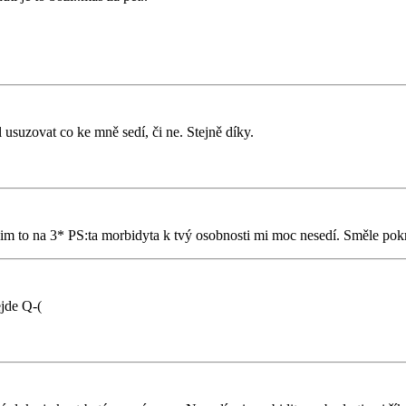
 usuzovat co ke mně sedí, či ne. Stejně díky.
vidim to na 3* PS:ta morbidyta k tvý osobnosti mi moc nesedí. Směle pok
ejde Q-(