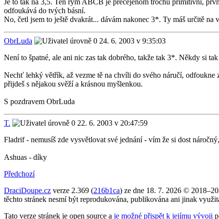
Je to tak na 3,5. Ten rým ABCB je přecejenom trochu primitivní, první 
odfoukává do tvých básní.
No, četl jsem to ještě dvakrát... dávám nakonec 3*. Ty máš určitě na ví
ObrLuda
24. 6. 2003 v 9:35:03
Není to špatné, ale ani nic zas tak dobrého, takže tak 3*. Někdy si tak
Nechť lehký větřík, až vezme tě na chvíli do svého náručí, odfoukne 
přijdeš s nějakou svěží a krásnou myšlenkou.
S pozdravem ObrLuda
T.
22. 6. 2003 v 20:47:59
Fladrif - nemusíš zde vysvětlovat své jednání - vím že si dost náročn
Ashuas - díky
Předchozí
DraciDoupe.cz
verze 2.369 (
216b1ca
) ze dne 18. 7. 2026 © 2018–2
těchto stránek nesmí být reprodukována, publikována ani jinak využi
Tato verze stránek je open source a
je možné přispět k jejímu vývoji
p