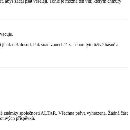
t, abys začal psát veseleji. Tohle je možná ten vítr, kterým chmury
hvacuje.
 jinak než dosud. Pak snad zanecháš za sebou tyto tíživé básně a
nné známky společnosti ALTAR. Všechna práva vyhrazena. Žádná část
otlivých příspěvků.