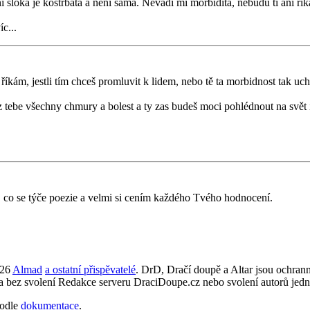
sloka je kostrbatá a není sama. Nevadí mi morbidita, nebudu ti ani říka
c...
 říkám, jestli tím chceš promluvit k lidem, nebo tě ta morbidnost tak uc
z tebe všechny chmury a bolest a ty zas budeš moci pohlédnout na svět i
ý, co se týče poezie a velmi si cením každého Tvého hodnocení.
026
Almad
a ostatní přispěvatelé
. DrD, Dračí doupě a Altar jsou ochra
ta bez svolení Redakce serveru DraciDoupe.cz nebo svolení autorů jedn
odle
dokumentace
.