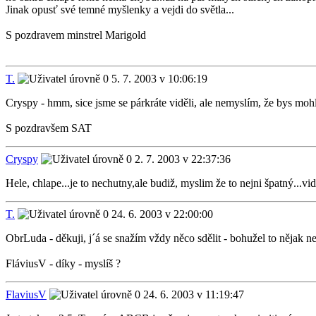
Jinak opusť své temné myšlenky a vejdi do světla...
S pozdravem minstrel Marigold
T.
5. 7. 2003 v 10:06:19
Cryspy - hmm, sice jsme se párkráte viděli, ale nemyslím, že bys mohl
S pozdravšem SAT
Cryspy
2. 7. 2003 v 22:37:36
Hele, chlape...je to nechutny,ale budiž, myslim že to nejni špatný...
T.
24. 6. 2003 v 22:00:00
ObrLuda - děkuji, j´á se snažím vždy něco sdělit - bohužel to nějak n
FláviusV - díky - myslíš ?
FlaviusV
24. 6. 2003 v 11:19:47