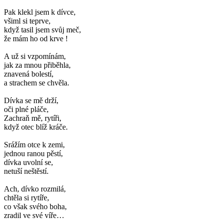
Pak klekl jsem k dívce,
všiml si teprve,
když tasil jsem svůj meč,
že mám ho od krve !
A už si vzpomínám,
jak za mnou přiběhla,
znavená bolestí,
a strachem se chvěla.
Dívka se mě drží,
oči plné pláče,
Zachraň mě, rytíři,
když otec blíž kráče.
Srážím otce k zemi,
jednou ranou pěstí,
dívka uvolní se,
netuší neštěstí.
Ach, dívko rozmilá,
chtěla si rytíře,
co však svého boha,
zradil ve své víře…