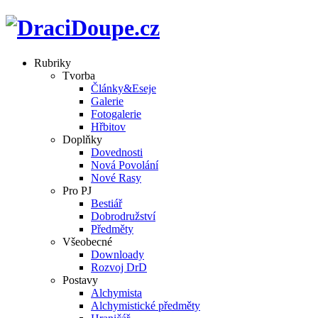
Rubriky
Tvorba
Články&Eseje
Galerie
Fotogalerie
Hřbitov
Doplňky
Dovednosti
Nová Povolání
Nové Rasy
Pro PJ
Bestiář
Dobrodružství
Předměty
Všeobecné
Downloady
Rozvoj DrD
Postavy
Alchymista
Alchymistické předměty