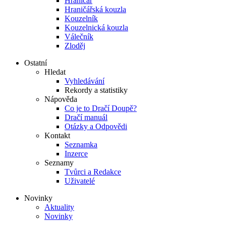
Hraničář
Hraničářská kouzla
Kouzelník
Kouzelnická kouzla
Válečník
Zloděj
Ostatní
Hledat
Vyhledávání
Rekordy a statistiky
Nápověda
Co je to Dračí Doupě?
Dračí manuál
Otázky a Odpovědi
Kontakt
Seznamka
Inzerce
Seznamy
Tvůrci a Redakce
Uživatelé
Novinky
Aktuality
Novinky