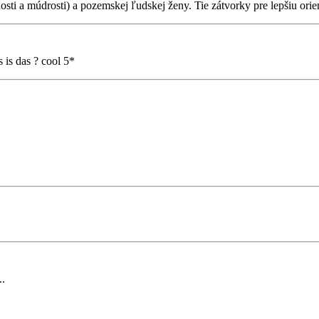
sti a múdrosti) a pozemskej ľudskej ženy. Tie zátvorky pre lepšiu orien
s is das ? cool 5*
..