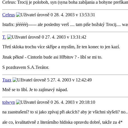
Cefeus: Trocij je poloboh, syn (syna boha zabíjania a bohyne prefíkano
Cefeus
28. 4. 2003 v 13:53:31
Istafix: jéééééj------ ale posledny verš .... tam piše božský Trocij.... wa
T.
27. 4. 2003 v 13:31:42
Třetí skloka trochu více skřípe a myslím, že ten konec to jen kazí.
Jinak pěkné - Cintorín bude asi Hřbitov ? - líbí se mi to.
S pozdravem S.A.Terátor.
Tuax
27. 4. 2003 v 12:42:49
Mně se to líbí. Je to zajímavý nápad.
tolwyn
26. 4. 2003 v 20:18:10
na zaastrašení? to si jako zpívaj při akcích? aby je všichni slyšeli? no..
ale co, kvalitativně z literárního hldiska opravdu dobré, takže za 4*