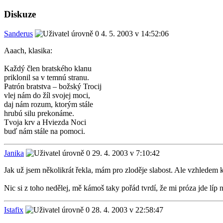
Diskuze
Sanderus
4. 5. 2003 v 14:52:06
Aaach, klasika:
Každý člen bratského klanu
priklonil sa v temnú stranu.
Patrón bratstva – božský Trocij
vlej nám do žíl svojej moci,
daj nám rozum, ktorým stále
hrubú silu prekonáme.
Tvoja krv a Hviezda Noci
buď nám stále na pomoci.
Janika
29. 4. 2003 v 7:10:42
Jak už jsem několikrát řekla, mám pro zloděje slabost. Ale vzhledem 
Nic si z toho nedělej, mě kámoš taky pořád tvrdí, že mi próza jde líp n
Istafix
28. 4. 2003 v 22:58:47