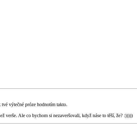
k tvé výtečné próze hodnotím takto.
ež verše. Ale co bychom si nezaveršovali, když náse to těší, že? :)))))