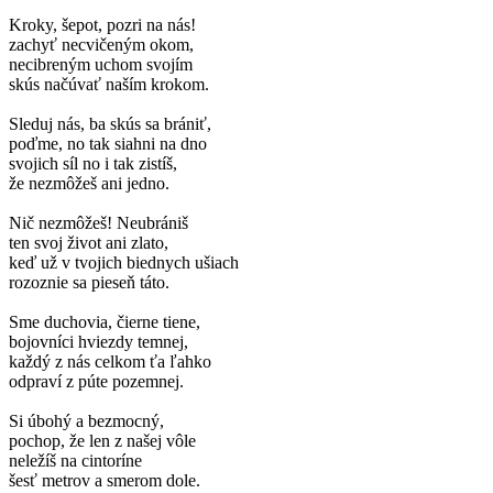
Kroky, šepot, pozri na nás!
zachyť necvičeným okom,
necibreným uchom svojím
skús načúvať naším krokom.
Sleduj nás, ba skús sa brániť,
poďme, no tak siahni na dno
svojich síl no i tak zistíš,
že nezmôžeš ani jedno.
Nič nezmôžeš! Neubrániš
ten svoj život ani zlato,
keď už v tvojich biednych ušiach
rozoznie sa pieseň táto.
Sme duchovia, čierne tiene,
bojovníci hviezdy temnej,
každý z nás celkom ťa ľahko
odpraví z púte pozemnej.
Si úbohý a bezmocný,
pochop, že len z našej vôle
neležíš na cintoríne
šesť metrov a smerom dole.