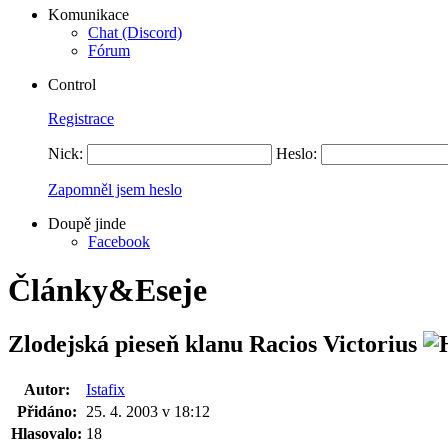
Komunikace
Chat (Discord)
Fórum
Control
Registrace
Nick:
Heslo:
Zapomněl jsem heslo
Doupě jinde
Facebook
Články&Eseje
Zlodejská pieseň klanu Racios Victorius
Autor:
Istafix
Přidáno:
25. 4. 2003 v 18:12
Hlasovalo:
18