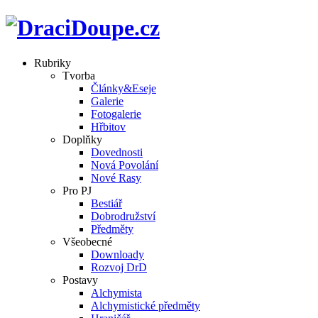
Rubriky
Tvorba
Články&Eseje
Galerie
Fotogalerie
Hřbitov
Doplňky
Dovednosti
Nová Povolání
Nové Rasy
Pro PJ
Bestiář
Dobrodružství
Předměty
Všeobecné
Downloady
Rozvoj DrD
Postavy
Alchymista
Alchymistické předměty