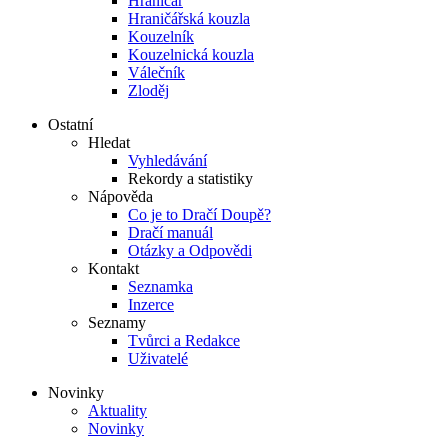
Hraničář
Hraničářská kouzla
Kouzelník
Kouzelnická kouzla
Válečník
Zloděj
Ostatní
Hledat
Vyhledávání
Rekordy a statistiky
Nápověda
Co je to Dračí Doupě?
Dračí manuál
Otázky a Odpovědi
Kontakt
Seznamka
Inzerce
Seznamy
Tvůrci a Redakce
Uživatelé
Novinky
Aktuality
Novinky