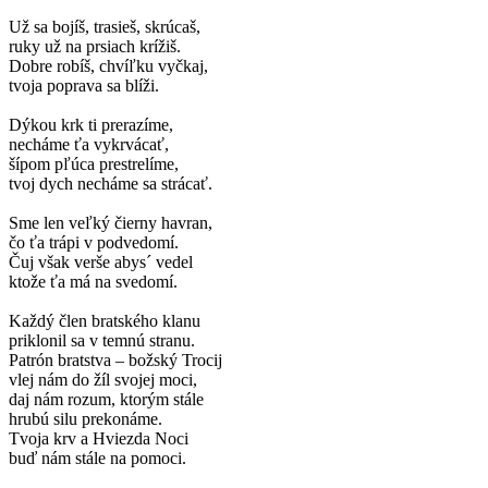
Už sa bojíš, trasieš, skrúcaš,
ruky už na prsiach krížiš.
Dobre robíš, chvíľku vyčkaj,
tvoja poprava sa blíži.
Dýkou krk ti prerazíme,
necháme ťa vykrvácať,
šípom pľúca prestrelíme,
tvoj dych necháme sa strácať.
Sme len veľký čierny havran,
čo ťa trápi v podvedomí.
Čuj však verše abys´ vedel
ktože ťa má na svedomí.
Každý člen bratského klanu
priklonil sa v temnú stranu.
Patrón bratstva – božský Trocij
vlej nám do žíl svojej moci,
daj nám rozum, ktorým stále
hrubú silu prekonáme.
Tvoja krv a Hviezda Noci
buď nám stále na pomoci.