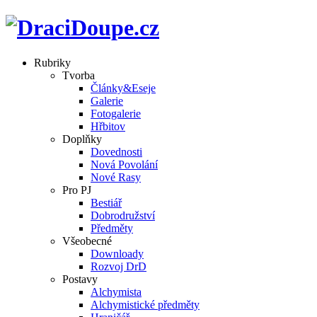
Rubriky
Tvorba
Články&Eseje
Galerie
Fotogalerie
Hřbitov
Doplňky
Dovednosti
Nová Povolání
Nové Rasy
Pro PJ
Bestiář
Dobrodružství
Předměty
Všeobecné
Downloady
Rozvoj DrD
Postavy
Alchymista
Alchymistické předměty