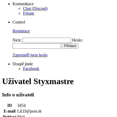
Komunikace
Chat (Discord)
Fórum
Control
Registrace
Nick:
Heslo:
Zapomněl jsem heslo
Doupě jinde
Facebook
Uživatel Styxmastre
Info o uživateli
ID
3454
E-mail
Lil.D@post.sk
Pohlaví
Muž