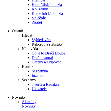
Hraničář
Hraničářská kouzla
Kouzelník
Kouzelnická kouzla
Válečník
Zloděj
Ostatní
Hledat
Vyhledávání
Rekordy a statistiky
Nápověda
Co je to Dračí Doupě?
Dračí manuál
Otázky a Odpovědi
Kontakt
Seznamka
Inzerce
Seznamy
Tvůrci a Redakce
Uživatelé
Novinky
Aktuality
Novinky