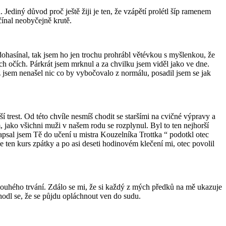
 Jediný důvod proč ještě žiji je ten, že vzápětí prolétl šíp ramenem
očínal neobyčejně krutě.
dohasínal, tak jsem ho jen trochu prohrábl větévkou s myšlenkou, že
ch očích. Párkrát jsem mrknul a za chvilku jsem viděl jako ve dne.
ž jsem nenašel nic co by vybočovalo z normálu, posadil jsem se jak
í trest. Od této chvíle nesmíš chodit se staršími na cvičné výpravy a
 jako všichni muži v našem rodu se rozplynul. Byl to ten nejhorší
 Zapsal jsem Tě do učení u mistra Kouzelníka Trottka “ podotkl otec
ten kurs zpátky a po asi deseti hodinovém klečení mi, otec povolil
louhého trvání. Zdálo se mi, že si každý z mých předků na mě ukazuje
hodl se, že se půjdu opláchnout ven do sudu.