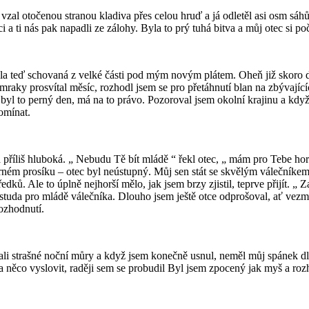
vzal otočenou stranou kladiva přes celou hruď a já odletěl asi osm sáhů.
dci a ti nás pak napadli ze zálohy. Byla to prý tuhá bitva a můj otec si p
byla teď schovaná z velké části pod mým novým plátem. Oheň již skoro 
 mraky prosvítal měsíc, rozhodl jsem se pro přetáhnutí blan na zbývající
, byl to perný den, má na to právo. Pozoroval jsem okolní krajinu a kdy
omínat.
 příliš hluboká. „ Nebudu Tě bít mládě “ řekl otec, „ mám pro Tebe horš
ném prosíku – otec byl neústupný. Můj sen stát se skvělým válečníkem,
ků. Ale to úplně nejhorší mělo, jak jsem brzy zjistil, teprve přijít. „
uda pro mládě válečníka. Dlouho jsem ještě otce odprošoval, ať vezme 
rozhodnutí.
ali strašné noční můry a když jsem konečně usnul, neměl můj spánek d
la něco vyslovit, raději sem se probudil Byl jsem zpocený jak myš a roz