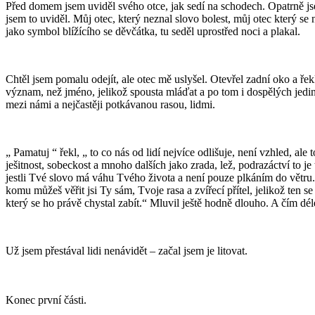
Před domem jsem uviděl svého otce, jak sedí na schodech. Opatrně jse
jsem to uviděl. Můj otec, který neznal slovo bolest, můj otec který s
jako symbol blížícího se děvčátka, tu seděl uprostřed noci a plakal.
Chtěl jsem pomalu odejít, ale otec mě uslyšel. Otevřel zadní oko a ře
význam, než jméno, jelikož spousta mláďat a po tom i dospělých jedin
mezi námi a nejčastěji potkávanou rasou, lidmi.
„ Pamatuj “ řekl, „ to co nás od lidí nejvíce odlišuje, není vzhled, 
ješitnost, sobeckost a mnoho dalších jako zrada, lež, podrazáctví to 
jestli Tvé slovo má váhu Tvého života a není pouze plkáním do větru. N
komu můžeš věřit jsi Ty sám, Tvoje rasa a zvířecí přítel, jelikož ten s
který se ho právě chystal zabít.“ Mluvil ještě hodně dlouho. A čím dél
Už jsem přestával lidi nenávidět – začal jsem je litovat.
Konec první části.