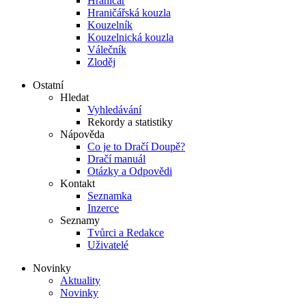
Hraničář
Hraničářská kouzla
Kouzelník
Kouzelnická kouzla
Válečník
Zloděj
Ostatní
Hledat
Vyhledávání
Rekordy a statistiky
Nápověda
Co je to Dračí Doupě?
Dračí manuál
Otázky a Odpovědi
Kontakt
Seznamka
Inzerce
Seznamy
Tvůrci a Redakce
Uživatelé
Novinky
Aktuality
Novinky