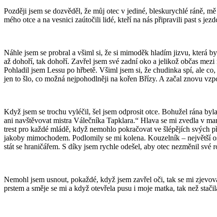
Později jsem se dozvěděl, že můj otec v jediné, bleskurychlé ráně, mě 
mého otce a na vesnici zaútočili lidé, kteří na nás připravili past s jez
Náhle jsem se probral a všiml si, že si mimoděk hladím jizvu, která 
až dohoří, tak dohoří. Zavřel jsem své zadní oko a jelikož občas mezi
Pohladil jsem Lessu po hřbetě. Všiml jsem si, že chudinka spí, ale co
jen to šlo, co možná nejpohodlněji na kořen Břízy. A začal znovu vzp
Když jsem se trochu vyléčil, šel jsem odprosit otce. Bohužel rána byla
ani navštěvovat mistra Válečníka Tapklara.“ Hlava se mi zvedla v mar
trest pro každé mládě, když nemohlo pokračovat ve šlépějích svých před
jakoby mimochodem. Podlomily se mi kolena. Kouzelník – největší ost
stát se hraničářem. S díky jsem rychle odešel, aby otec nezměnil své 
Nemohl jsem usnout, pokaždé, když jsem zavřel oči, tak se mi zjevov
prstem a směje se mi a když otevřela pusu i moje matka, tak než stači