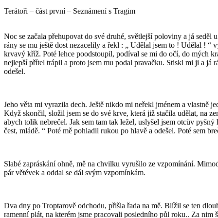
Terátoři – část první – Seznámení s Tragim
Noc se začala přehupovat do své druhé, světlejší poloviny a já seděl u 
rány se mu ještě dost nezacelily a řekl : „ Udělal jsem to ! Udělal ! “
krvavý kříž. Poté lehce poodstoupil, podíval se mi do očí, do mých kr
nejlepší přítel trápil a proto jsem mu podal pravačku. Stiskl mi ji a j
odešel.
Jeho věta mi vyrazila dech. Ještě nikdo mi neřekl jménem a vlastně jed
Když skončil, složil jsem se do své krve, která již stačila udělat, na
abych tolik nebrečel. Jak sem tam tak ležel, uslyšel jsem otcův pyšný 
čest, mládě. “ Poté mě pohladil rukou po hlavě a odešel. Poté sem breč
Slabé zapráskání ohně, mě na chvilku vyrušilo ze vzpomínání. Mimoděk
pár větévek a oddal se dál svým vzpomínkám.
Dva dny po Troptarově odchodu, přišla řada na mě. Blížil se ten dlo
ramenní plát, na kterém jsme pracovali posledního půl roku.. Za nim š