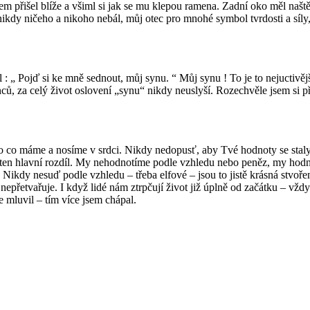
m přišel blíže a všiml si jak se mu klepou ramena. Zadní oko měl naště
e nikdy ničeho a nikoho nebál, můj otec pro mnohé symbol tvrdosti a sí
kl : „ Pojď si ke mně sednout, můj synu. “ Můj synu ! To je to nejuctivě
ců, za celý život oslovení „synu“ nikdy neuslyší. Rozechvěle jsem si p
ale to co máme a nosíme v srdci. Nikdy nedopusť, aby Tvé hodnoty se st
je ten hlavní rozdíl. My nehodnotíme podle vzhledu nebo peněz, my hodn
ikdy nesuď podle vzhledu – třeba elfové – jsou to jistě krásná stvoření
e nepřetvařuje. I když lidé nám ztrpčují život již úplně od začátku – vž
e mluvil – tím více jsem chápal.