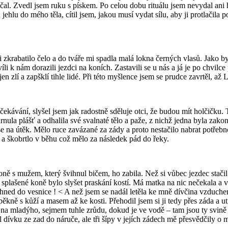
započal. Zvedl jsem ruku s pískem. Po celou dobu rituálu jsem nevydal a
jehlu do mého těla, cítil jsem, jakou musí vydat sílu, aby ji protlačila
krabatilo čelo a do tváře mi spadla malá lokna černých vlasů. Jako by 
i k nám dorazili jezdci na koních. Zastavili se u nás a já je po chvilce po
 jen zlí a zapšklí tihle lidé. Při této myšlence jsem se prudce zavrtěl,
ekávání, slyšel jsem jak radostně sděluje otci, že budou mít holčičku. 
shrnula plášť a odhalila své svalnaté tělo a paže, z nichž jedna byla zak
e na útěk. Mělo ruce zavázané za zády a proto nestačilo nabrat potřebnou
 škobrtlo v běhu což mělo za následek pád do řeky.
koně s mužem, který švihnul bičem, ho zabila. Než si vůbec jezdec sta
splašené koně bylo slyšet praskání kostí. Má matka na nic nečekala a vr
 hned do vesnice ! < A než jsem se nadál letěla ke mně dívčina vzduch
kně s kůží a masem až ke kosti. Přehodil jsem si ji tedy přes záda a utí
te na mladýho, sejmem tuhle zrůdu, dokud je ve vodě – tam jsou ty svině
l dívku ze zad do náruče, ale tři šípy v jejích zádech mě přesvědčily o