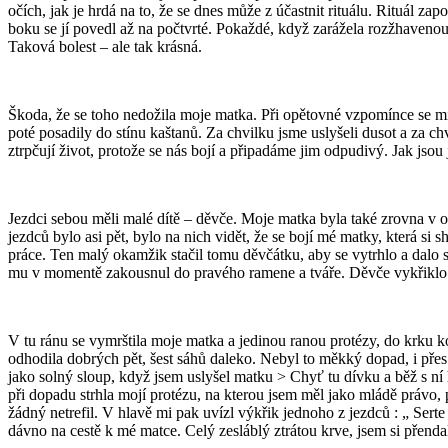
očích, jak je hrdá na to, že se dnes může z účastnit rituálu. Rituál 
boku se jí povedl až na počtvrté. Pokaždé, když zarážela rozžhavenou 
Taková bolest – ale tak krásná.
Škoda, že se toho nedožila moje matka. Při opětovné vzpomínce se mi z
poté posadily do stínu kaštanů. Za chvilku jsme uslyšeli dusot a za chvíl
ztrpčují život, protože se nás bojí a připadáme jim odpudivý. Jak jsou
Jezdci sebou měli malé dítě – děvče. Moje matka byla také zrovna v oč
jezdců bylo asi pět, bylo na nich vidět, že se bojí mé matky, která si 
práce. Ten malý okamžik stačil tomu děvčátku, aby se vytrhlo a dalo s
mu v momentě zakousnul do pravého ramene a tváře. Děvče vykřiklo a
V tu ránu se vymrštila moje matka a jedinou ranou protézy, do krku 
odhodila dobrých pět, šest sáhů daleko. Nebyl to měkký dopad, i přes 
jako solný sloup, když jsem uslyšel matku > Chyť tu dívku a běž s ní
při dopadu strhla mojí protézu, na kterou jsem měl jako mládě právo, pě
žádný netrefil. V hlavě mi pak uvízl výkřik jednoho z jezdců : „ Ser
dávno na cestě k mé matce. Celý zesláblý ztrátou krve, jsem si přenda