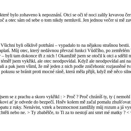
teré bylo zohaveno k nepoznání. Otci se oči té noci zalily krvavou čer
oč a otec sám od sebe o tom nikdy nemluvil. Jen jednou večer si mě zav
. Všichni byli ošklivě potrháni – vypadalo to na nějakou strašnou bestii.
aplatí. Můj otec, který nedávnou převzal funkci Vůdčího, po zemřelém Tr
i tam dokonce tři z nich ! Okamžitě jsem se otočil k otci a sdělil mu : 
 < téměř jsem vykřikl, ale otec neodpovídal. Když ale neodpovídal ani na
i a pak jsem všiml, že mě jeden z nich podle zničehonic rozjasněné tv
 pokusu se bránit proti mocné ráně, která měla přijít, když mě něco siln
jsem se z prachu a skoro vykřikl : > Proč ? Proč chráníš ty, ty ( nemohl 
íkovi ať je odvede do bezpečí. Hněv kolem mě začal pomalu zhušťovat 
lopatu z ruky. Nenávist, vztek a bezmocnost zamlžily můj rozum a já vys
chtěli nebo ne. > Ty zbabělče, to Ti za to nestojí ani smrt mé matky ? < 