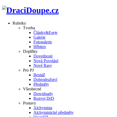
Rubriky
Tvorba
Články&Eseje
Galerie
Fotogalerie
Hřbitov
Doplňky
Dovednosti
Nová Povolání
Nové Rasy
Pro PJ
Bestiář
Dobrodružství
Předměty
Všeobecné
Downloady
Rozvoj DrD
Postavy
Alchymista
Alchymistické předměty