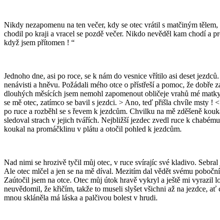
Nikdy nezapomenu na ten večer, kdy se otec vrátil s matčiným tělem, k
chodil po kraji a vracel se pozdě večer. Nikdo nevěděl kam chodí a pr
když jsem přítomen ! “
Jednoho dne, asi po roce, se k nám do vesnice vřítilo asi deset jezdců
nenávisti a hněvu. Požádali mého otce o přístřeší a pomoc, že dobře z
dlouhých měsících jsem nemohl zapomenout obličeje vrahů mé matky – byl
se mě otec, zatímco se bavil s jezdci. > Ano, teď přišla chvíle msty !
po ruce a rozběhl se s řevem k jezdcům. Chvilku na mě zděšeně koukal
sledoval strach v jejich tvářích. Nejbližší jezdec zvedl ruce k chabému
koukal na promáčklinu v plátu a otočil pohled k jezdcům.
Nad nimi se hrozivě tyčil můj otec, v ruce svírajíc své kladivo. Sebral 
Ale otec mlčel a jen se na mě díval. Mezitím dal vědět svému pobočn
Zaútočil jsem na otce. Otec můj útok hravě vykryl a ještě mi vyrazil 
neuvědomil, že křičím, takže to museli slyšet všichni až na jezdce, ať 
mnou skláněla má láska a palčivou bolest v hrudi.