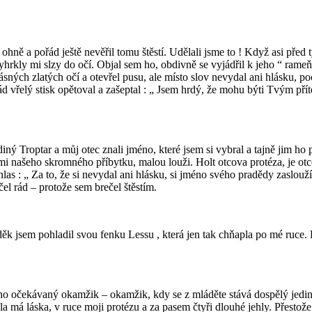
ohně a pořád ještě nevěřil tomu štěstí. Udělali jsme to ! Když asi před 
 vyhrkly mi slzy do očí. Objal sem ho, obdivně se vyjádřil k jeho “ rame
ásných zlatých očí a otevřel pusu, ale místo slov nevydal ani hlásku, p
á rád vřelý stisk opětoval a zašeptal : „ Jsem hrdý, že mohu býti Tvým p
iný Troptar a můj otec znali jméno, které jsem si vybral a tajně jim ho p
 zemi našeho skromného příbytku, malou louži. Holt otcova protéza, je ot
hlas : „ Za to, že si nevydal ani hlásku, si jméno svého pradědy zaslouž
el rád – protože sem brečel štěstím.
 jsem pohladil svou fenku Lessu , která jen tak chňapla po mé ruce. Pod
uho očekávaný okamžik – okamžik, kdy se z mláděte stává dospělý jedin
la má láska, v ruce moji protézu a za pasem čtyři dlouhé jehly. Přestož