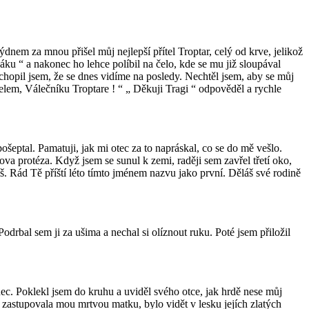
týdnem za mnou přišel můj nejlepší přítel Troptar, celý od krve, jelikož
ňáku “ a nakonec ho lehce políbil na čelo, kde se mu již sloupával
ochopil jsem, že se dnes vidíme na posledy. Nechtěl jsem, aby se můj
řítelem, Válečníku Troptare ! “ „ Děkuji Tragi “ odpověděl a rychle
ošeptal. Pamatuji, jak mi otec za to napráskal, co se do mě vešlo.
cova protéza. Když jsem se sunul k zemi, raději sem zavřel třetí oko,
íš. Rád Tě příští léto tímto jménem nazvu jako první. Děláš své rodině
rbal sem ji za ušima a nechal si olíznout ruku. Poté jsem přiložil
ec. Poklekl jsem do kruhu a uviděl svého otce, jak hrdě nese můj
e zastupovala mou mrtvou matku, bylo vidět v lesku jejích zlatých