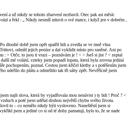
vení a už nikdy se tohoto zbarvení nezbavil. Otec pak asi měsíc
olal a řekl : „ Nikdy nesmíš mluvit o své matce, i když jen v dobrém ,
 Po dlouhé době jsem opět spatřil lidi a zvedla se ve mně vlna
ittovi, odmítl jejich peníze a dal vyklidit místo pro raněné. Ani po
> Otče, to jsou ti vrazi – poznávám je ! < > Jseš si jist ? < zeptal
 další mé volání, vzteky jsem popadl lopatu, která byla zrovna jediná
áře pochopením, poznal. Cestou jsem křičel kletby a s potěšením jsem
ého udeřilo do plátu a odmrštilo tak tři sáhy zpět. Nevěřícně jsem
jsem najít slova, která by vyjadřovala mou nenávist ) ty lidi ! Proč ? <
vzduch a poté jsem udělal druhou největší chybu svého života.
lovil to – co nemělo nikdy býti vysloveno. Naneštěstí jsem si
vykřikl jsem a jediné co si od té doby pamatuji, bylo to, že se nade