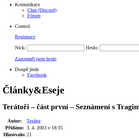
Komunikace
Chat (Discord)
Fórum
Control
Registrace
Nick:
Heslo:
Zapomněl jsem heslo
Doupě jinde
Facebook
Články&Eseje
Terátoři – část první – Seznámení s Tragi
Autor:
Terátor
Přidáno:
3. 4. 2003 v 18:35
Hlasovalo:
21