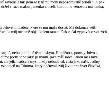
stí zavřené a tak jsem se k němu mohl nepozorovaně přiblížit. A pak
ly, držel v ruce malou panenku z oceli, kterou mu věnovala má matka,
jší oslovení mláděte, které se mu muže dostat. Má dokonce větší
řisedl a můj otec mě objal kolem ramen. Pak začal vyprávět o vztazích
aly stejné, nebo podobné těm lidským. Hamižnost, pomstychtivost,
otíme podle toho jaký jsi uvnitř, jaké máš srdce, jakou máš mysl,
, ale jejich srdce a mysl nikdy nebude tak čistá jako naše. Jediný
dy vzpomeň na Tritorna, který obětoval svůj život pro život člověka,