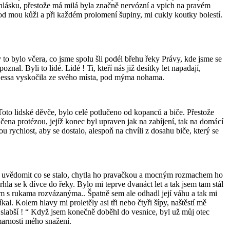
ni hlásku, přestože má milá byla značně nervózní a vpich na pravém
 pod mou kůži a při každém prolomení šupiny, mi cukly koutky bolestí.
to bylo včera, co jsme spolu šli podél břehu řeky Právy, kde jsme se
znal. Byli to lidé. Lidé ! Ti, kteří nás již desítky let napadají,
 až Lessa vyskočila ze svého místa, pod mýma nohama.
Toto lidské děvče, bylo celé potlučeno od kopanců a biče. Přestože
ončena protézou, jejíž konec byl upraven jak na zabíjení, tak na domácí
 rychlost, aby se dostalo, alespoň na chvíli z dosahu biče, který se
čil uvědomit co se stalo, chytla ho pravačkou a mocným rozmachem ho
hla se k dívce do řeky. Bylo mi teprve dvanáct let a tak jsem tam stál
em s rukama rozvázanýma.. Špatně sem ale odhadl její váhu a tak mi
kal. Kolem hlavy mi proletěly asi tři nebo čtyři šípy, naštěstí mě
 slabší ! “ Když jsem konečně doběhl do vesnice, byl už můj otec
 marnosti mého snažení.