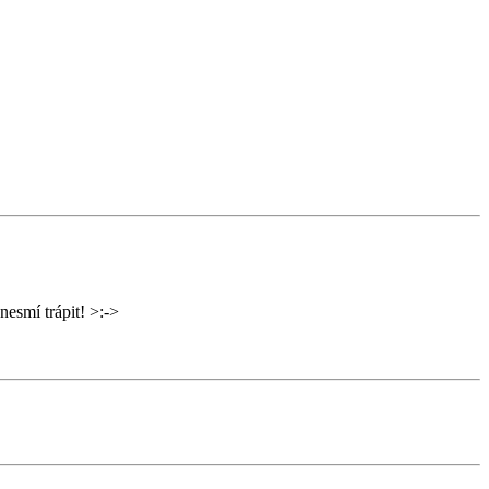
nesmí trápit! >:->