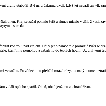
 svými druhy utábořil. Byl na průzkumu okolí, když jej napadl ten vlk sa
lali oheň. Kraj se začal pomalu šeřit a slunce mizelo v dáli. Zkusil zavo
krytým lesem dál.
ebírat kontrolu nad krajem. Oči v jeho namodrale promrzlé tváři se drže
ele, kteři¨í mu pomohou a zabalí ho do teplých houní. Už cítil vůni tepl
zemi ve sněhu. Po zádech mu přeběhl mráz hrůzy, na malý moment ztratil
 Tam v dáli opět ho spatřil. Oheň, oheň jenž mu zachrání život.