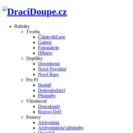
Rubriky
Tvorba
Články&Eseje
Galerie
Fotogalerie
Hřbitov
Doplňky
Dovednosti
Nová Povolání
Nové Rasy
Pro PJ
Bestiář
Dobrodružství
Předměty
Všeobecné
Downloady
Rozvoj DrD
Postavy
Alchymista
Alchymistické předměty