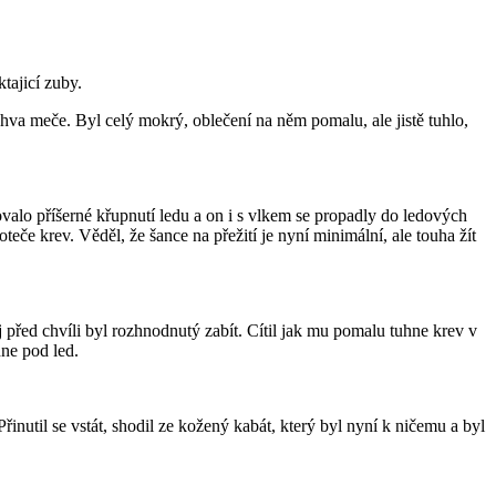
tajicí zuby.
a meče. Byl celý mokrý, oblečení na něm pomalu, ale jistě tuhlo,
ovalo příšerné křupnutí ledu a on i s vlkem se propadly do ledových
teče krev. Věděl, že šance na přežití je nyní minimální, ale touha žít
j před chvíli byl rozhnodnutý zabít. Cítil jak mu pomalu tuhne krev v
hne pod led.
řinutil se vstát, shodil ze kožený kabát, který byl nyní k ničemu a byl