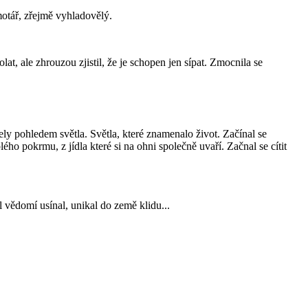
motář, zřejmě vyhladovělý.
lat, ale zhrouzou zjistil, že je schopen jen sípat. Zmocnila se
ly pohledem světla. Světla, které znamenalo život. Začínal se
ého pokrmu, z jídla které si na ohni společně uvaří. Začnal se cítit
 vědomí usínal, unikal do země klidu...