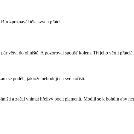
ž rozpoznávál těla svých přátel.
 pár větví do ohniště. A pozoroval spoušť kolem. Tři jeho věrní přátel
am se poděli, jaktože nehodují na své kořisti.
 ohništi a začal vnímat hřejivý pocit plamenů. Modlil se k bohům aby ne