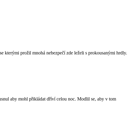
é,se kterými prožil mnohá nebezpečí zde leželi s prokousanými hrdly.
usnul aby mohl přikládat dříví celou noc. Modlil se, aby v tom