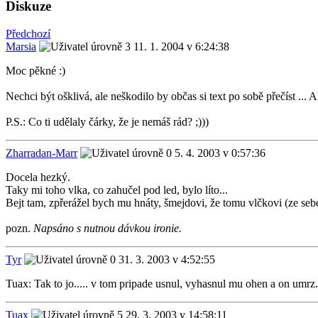
Diskuze
Předchozí
Marsia
11. 1. 2004 v 6:24:38
Moc pěkné :)
Nechci být ošklivá, ale neškodilo by občas si text po sobě přečíst ... Al
P.S.: Co ti udělaly čárky, že je nemáš rád? ;)))
Zharradan-Marr
5. 4. 2003 v 0:57:36
Docela hezký.
Taky mi toho vlka, co zahučel pod led, bylo líto...
Bejt tam, zpřerážel bych mu hnáty, šmejdovi, že tomu vlčkovi (ze sebe
pozn.
Napsáno s nutnou dávkou ironie.
Tyr
31. 3. 2003 v 4:52:55
Tuax: Tak to jo..... v tom pripade usnul, vyhasnul mu ohen a on umrz...
Tuax
29. 3. 2003 v 14:58:11