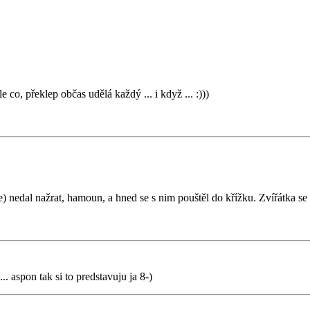
e co, překlep občas udělá každý ... i když ... :)))
) nedal nažrat, hamoun, a hned se s nim pouštěl do křížku. Zvířátka se 
. aspon tak si to predstavuju ja 8-)