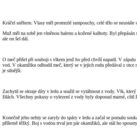
Kráčel sněhem. Vlasy měl promrzlé rampouchy, celé tělo se neustále chv
Muž měl na sobě jen vlněnou halenu a kožené kalhoty. Byl přepásán 
ale on šel dál.
O meč přišel při souboji s vlkem jenž ho před chvílí napadl. V zápalu
vod. V okamžiku odhodil meč, který se v jejich rodu předával z otce na
je silnější.
Zachytil se okraje díry v ledu a snažil se vytáhnout z vody. Vlk, kter
žilách. Všechny pokusy o vylezení z vody byly doposud marné, cítil ž
Konečně jeho nehty se zaryly do spáry v ledu a začal se pomalu soukat z
příšerně těžký. Boj s vodou trval jen pár okamžiků, ale stál ho spousty 