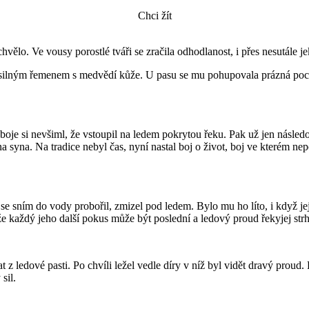
Chci žít
ělo. Ve vousy porostlé tváři se zračila odhodlanost, i přes nesutále jek
silným řemenem s medvědí kůže. U pasu se mu pohupovala prázná pochv
 boje si nevšiml, že vstoupil na ledem pokrytou řeku. Pak už jen násled
 syna. Na tradice nebyl čas, nyní nastal boj o život, boj ve kterém nepo
ý se sním do vody probořil, zmizel pod ledem. Bylo mu ho líto, i když je
e každý jeho další pokus může být poslední a ledový proud řekyjej str
 ledové pasti. Po chvíli ležel vedle díry v níž byl vidět dravý proud. P
sil.