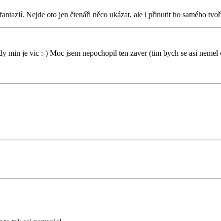
antazií. Nejde oto jen čtenáři něco ukázat, ale i přinutit ho samého tvoři
 min je vic :-) Moc jsem nepochopil ten zaver (tim bych se asi nemel ch