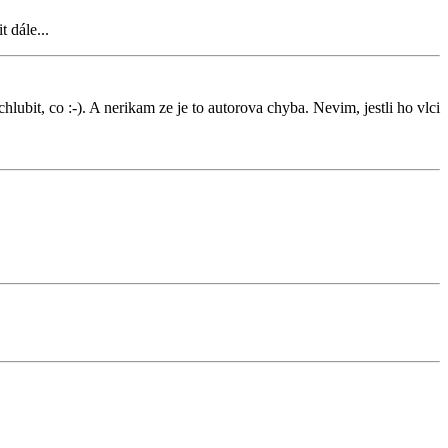
t dále...
lubit, co :-). A nerikam ze je to autorova chyba. Nevim, jestli ho vlci