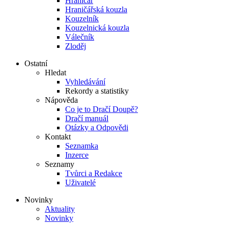
Hraničář
Hraničářská kouzla
Kouzelník
Kouzelnická kouzla
Válečník
Zloděj
Ostatní
Hledat
Vyhledávání
Rekordy a statistiky
Nápověda
Co je to Dračí Doupě?
Dračí manuál
Otázky a Odpovědi
Kontakt
Seznamka
Inzerce
Seznamy
Tvůrci a Redakce
Uživatelé
Novinky
Aktuality
Novinky