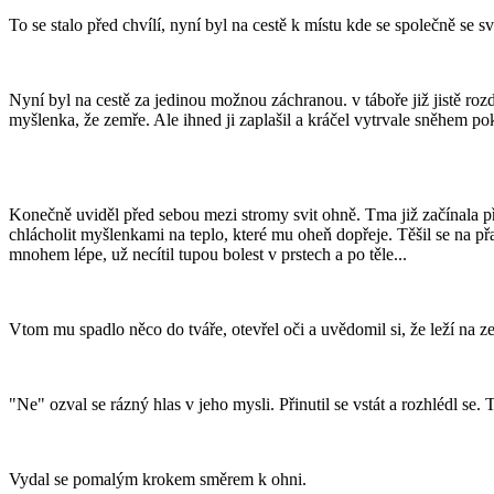
To se stalo před chvílí, nyní byl na cestě k místu kde se společně se
Nyní byl na cestě za jedinou možnou záchranou. v táboře již jistě rozdě
myšlenka, že zemře. Ale ihned ji zaplašil a kráčel vytrvale sněhem po
Konečně uviděl před sebou mezi stromy svit ohně. Tma již začínala př
chlácholit myšlenkami na teplo, které mu oheň dopřeje. Těšil se na přat
mnohem lépe, už necítil tupou bolest v prstech a po těle...
Vtom mu spadlo něco do tváře, otevřel oči a uvědomil si, že leží na 
"Ne" ozval se rázný hlas v jeho mysli. Přinutil se vstát a rozhlédl se.
Vydal se pomalým krokem směrem k ohni.