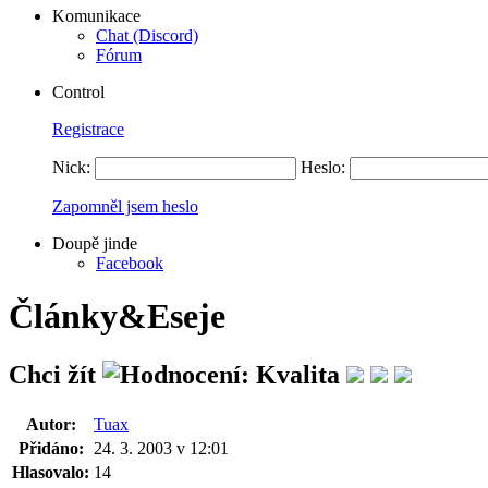
Komunikace
Chat (Discord)
Fórum
Control
Registrace
Nick:
Heslo:
Zapomněl jsem heslo
Doupě jinde
Facebook
Články&Eseje
Chci žít
Autor:
Tuax
Přidáno:
24. 3. 2003 v 12:01
Hlasovalo:
14