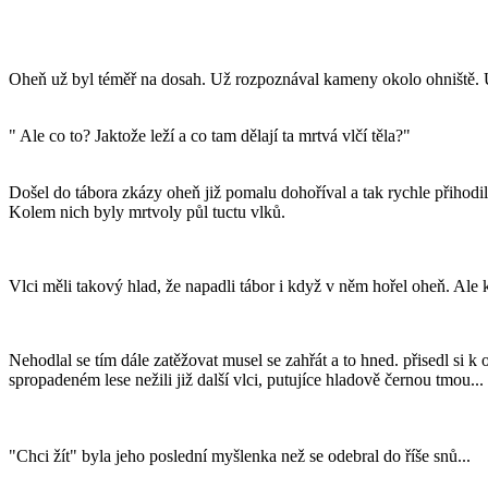
Oheň už byl téměř na dosah. Už rozpoznával kameny okolo ohniště. U
" Ale co to? Jaktože leží a co tam dělají ta mrtvá vlčí těla?"
Došel do tábora zkázy oheň již pomalu dohoříval a tak rychle přihodil
Kolem nich byly mrtvoly půl tuctu vlků.
Vlci měli takový hlad, že napadli tábor i když v něm hořel oheň. Ale k
Nehodlal se tím dále zatěžovat musel se zahřát a to hned. přisedl si k
spropadeném lese nežili již další vlci, putujíce hladově černou tmou...
"Chci žít" byla jeho poslední myšlenka než se odebral do říše snů...