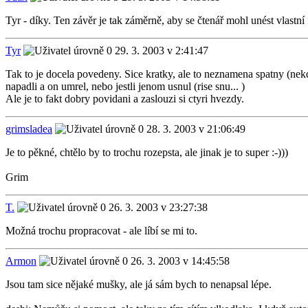
Tyr - díky. Ten závěr je tak záměrně, aby se čtenář mohl unést vlastní f
Tyr
29. 3. 2003 v 2:41:47
Tak to je docela povedeny. Sice kratky, ale to neznamena spatny (nekdy
napadli a on umrel, nebo jestli jenom usnul (rise snu... )
Ale je to fakt dobry povidani a zaslouzi si ctyri hvezdy.
grimsladea
28. 3. 2003 v 21:06:49
Je to pěkné, chtělo by to trochu rozepsta, ale jinak je to super :-)))
Grim
T.
26. 3. 2003 v 23:27:38
Možná trochu propracovat - ale líbí se mi to.
Armon
26. 3. 2003 v 14:45:58
Jsou tam sice nějaké mušky, ale já sám bych to nenapsal lépe.