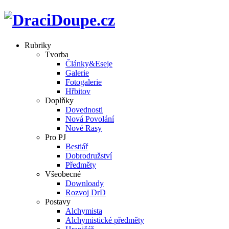
Rubriky
Tvorba
Články&Eseje
Galerie
Fotogalerie
Hřbitov
Doplňky
Dovednosti
Nová Povolání
Nové Rasy
Pro PJ
Bestiář
Dobrodružství
Předměty
Všeobecné
Downloady
Rozvoj DrD
Postavy
Alchymista
Alchymistické předměty