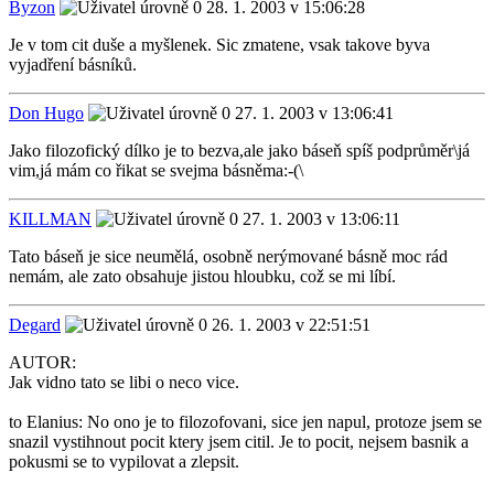
Byzon
28. 1. 2003 v 15:06:28
Je v tom cit duše a myšlenek. Sic zmatene, vsak takove byva
vyjadření básníků.
Don Hugo
27. 1. 2003 v 13:06:41
Jako filozofický dílko je to bezva,ale jako báseň spíš podprůměr\já
vim,já mám co řikat se svejma básněma:-(\
KILLMAN
27. 1. 2003 v 13:06:11
Tato báseň je sice neumělá, osobně nerýmované básně moc rád
nemám, ale zato obsahuje jistou hloubku, což se mi líbí.
Degard
26. 1. 2003 v 22:51:51
AUTOR:
Jak vidno tato se libi o neco vice.
to Elanius: No ono je to filozofovani, sice jen napul, protoze jsem se
snazil vystihnout pocit ktery jsem citil. Je to pocit, nejsem basnik a
pokusmi se to vypilovat a zlepsit.