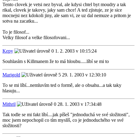
Tento clovek je vetsi nez byval, ale kdysi chtel byt moudry a tak
rikal, clovek je takovy, jaky sam chce! A ted zjistuje, ze je sice
mocnejsi nez kdokoli jiny, ale sam vi, ze uz dal nemuze a pritom je
sotva na zacatku...
To je filosof...
Velky filosof a velke filosofovani...
Kepy
1. 2. 2003 v 10:15:24
Souhlasím s Killmanem že to má hloubu.....líbí se mi to
Marigold
29. 1. 2003 v 12:30:10
To se mi líbí...nemluvím ted o formě, ale o obsahu...a tak taky
hlasuju...
Mithril
28. 1. 2003 v 17:34:48
Tak todle se mi fakt líbí....jak píšeš "jednoduchá ve své složitosti",
moc jsem nepochopil co tím myslíš, co je jednoduchého ve své
složitosti?