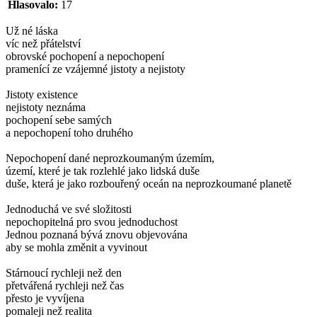
Hlasovalo:
17
Už né láska
víc než přátelství
obrovské pochopení a nepochopení
pramenící ze vzájemné jistoty a nejistoty
Jistoty existence
nejistoty neznáma
pochopení sebe samých
a nepochopení toho druhého
Nepochopení dané neprozkoumaným územím,
území, které je tak rozlehlé jako lidská duše
duše, která je jako rozbouřený oceán na neprozkoumané planetě
Jednoduchá ve své složitosti
nepochopitelná pro svou jednoduchost
Jednou poznaná bývá znovu objevována
aby se mohla změnit a vyvinout
Stárnoucí rychleji než den
přetvářená rychleji než čas
přesto je vyvíjena
pomaleji než realita