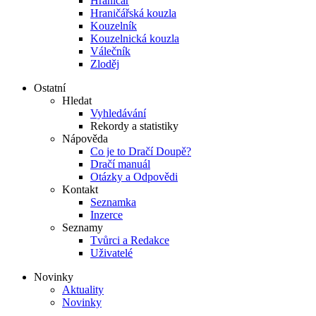
Hraničář
Hraničářská kouzla
Kouzelník
Kouzelnická kouzla
Válečník
Zloděj
Ostatní
Hledat
Vyhledávání
Rekordy a statistiky
Nápověda
Co je to Dračí Doupě?
Dračí manuál
Otázky a Odpovědi
Kontakt
Seznamka
Inzerce
Seznamy
Tvůrci a Redakce
Uživatelé
Novinky
Aktuality
Novinky