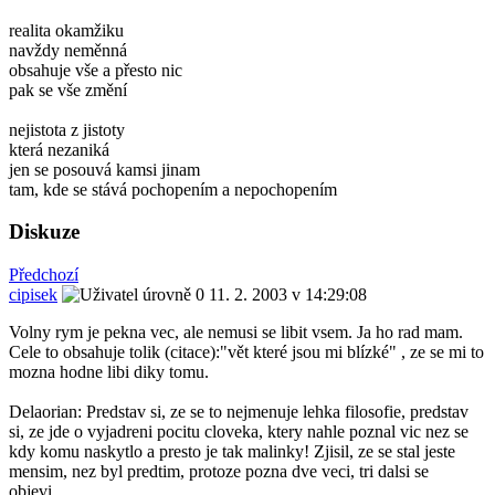
realita okamžiku
navždy neměnná
obsahuje vše a přesto nic
pak se vše změní
nejistota z jistoty
která nezaniká
jen se posouvá kamsi jinam
tam, kde se stává pochopením a nepochopením
Diskuze
Předchozí
cipisek
11. 2. 2003 v 14:29:08
Volny rym je pekna vec, ale nemusi se libit vsem. Ja ho rad mam.
Cele to obsahuje tolik (citace):"vět které jsou mi blízké" , ze se mi to
mozna hodne libi diky tomu.
Delaorian: Predstav si, ze se to nejmenuje lehka filosofie, predstav
si, ze jde o vyjadreni pocitu cloveka, ktery nahle poznal vic nez se
kdy komu naskytlo a presto je tak malinky! Zjisil, ze se stal jeste
mensim, nez byl predtim, protoze pozna dve veci, tri dalsi se
objevi...