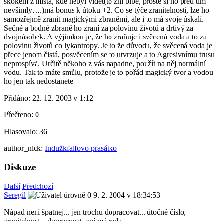
skokem z místa, kde nebyl vidět(to zní blbě, prostě si ho před tím
nevšimly….)má bonus k útoku +2. Co se týče zranitelnosti, lze ho
samozřejmě zranit magickými zbraněmi, ale i to má svoje úskalí.
Sečné a bodné zbraně ho zraní za polovinu životů a drtivý za
dvojnásobek. A výjimkou je, že ho zraňuje i svěcená voda a to za
polovinu životů co lykantropy. Je to že důvodu, že svěcená voda je
přece jenom čistá, posvěcením se to utvrzuje a to Agresivnímu trusu
neprospívá. Určitě někoho z vás napadne, použít na něj normální
vodu. Tak to máte smůlu, protože je to pořád magický tvor a vodou
ho jen tak nedostanete.
Přidáno:
22. 12. 2003 v 1:12
Přečteno:
0
Hlasovalo:
36
author_nick:
Indužkfalfovo prasátko
Diskuze
Další
Předchozí
Seregil
9. 2. 2004 v 18:34:53
Nápad není špatnej... jen trochu dopracovat... útočné číslo,
zranitelnost... dopracovat, zní má rada...