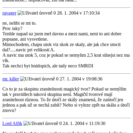
ravager
28. 1. 2004 v 17:10:34
ne, nelibi se mi to.
Proc taky?
Tenhle napad uz jsem mel davno a mezi nami, neni to ani dobre
popsane, ani vysvetlene.
Mimochodem, chapu utok viz skok ze skaly, ale jak chce utocit
dal?.....navic pri velikosti A.
A navic ma utok 5, coz je pokud se nemylim 2,5 krat silnejsi nez ma
vlk.
Tak nechci byt hnidopich, ale tady neco SMRDI
mr. killer
27. 1. 2004 v 19:08:36
Co to je za skupinu zranitelnosti magický tvor? Pokud se nemýlím
tak v pravidlech taková skupina není. Magičtí tvorové mají
zranitelnost různou. To že útočí ze skály znamená, že zaútočí jen
jednou a pak už se nechá zabít? Nebo si vyleze zpět na skálu a útočí
znovu?
Lord Alfik
24. 1. 2004 v 11:19:30