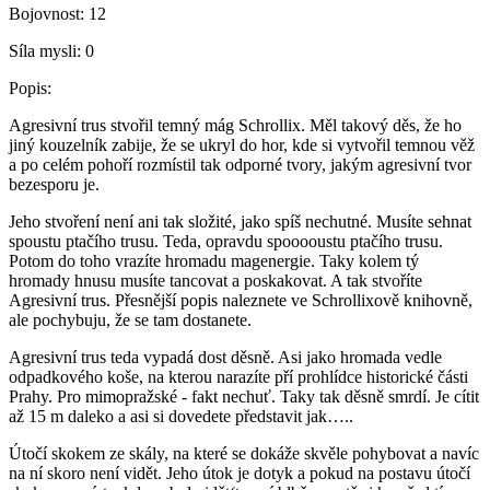
Bojovnost:
12
Síla mysli:
0
Popis:
Agresivní trus stvořil temný mág Schrollix. Měl takový děs, že ho
jiný kouzelník zabije, že se ukryl do hor, kde si vytvořil temnou věž
a po celém pohoří rozmístil tak odporné tvory, jakým agresivní tvor
bezesporu je.
Jeho stvoření není ani tak složité, jako spíš nechutné. Musíte sehnat
spoustu ptačího trusu. Teda, opravdu spooooustu ptačího trusu.
Potom do toho vrazíte hromadu magenergie. Taky kolem tý
hromady hnusu musíte tancovat a poskakovat. A tak stvoříte
Agresivní trus. Přesnější popis naleznete ve Schrollixově knihovně,
ale pochybuju, že se tam dostanete.
Agresivní trus teda vypadá dost děsně. Asi jako hromada vedle
odpadkového koše, na kterou narazíte pří prohlídce historické části
Prahy. Pro mimopražské - fakt nechuť. Taky tak děsně smrdí. Je cítit
až 15 m daleko a asi si dovedete představit jak…..
Útočí skokem ze skály, na které se dokáže skvěle pohybovat a navíc
na ní skoro není vidět. Jeho útok je dotyk a pokud na postavu útočí