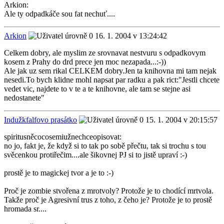
Arkion:
Ale ty odpadkáče sou fat nechuť....
Arkion
16. 1. 2004 v 13:24:42
Celkem dobry, ale myslim ze srovnavat nestvuru s odpadkovym
kosem z Prahy do drd prece jen moc nezapada...:-))
Ale jak uz sem rikal CELKEM dobry.Jen ta knihovna mi tam nejak
nesedi.To bych klidne mohl napsat par radku a pak rict:"Jestli chcete
vedet vic, najdete to v te a te knihovne, ale tam se stejne asi
nedostanete"
Indužkfalfovo prasátko
15. 1. 2004 v 20:15:57
spiritusněcocosemiužnechceopisovat:
no jo, fakt je, že když si to tak po sobě přečtu, tak si trochu s tou
svěcenkou protiřečim....ale šikovnej PJ si to jistě upraví :-)
prostě je to magickej tvor a je to :-)
Proč je zombie stvořena z mrotvoly? Protože je to chodící mrtvola.
Takže proč je Agresivní trus z toho, z čeho je? Protože je to prostě
hromada sr....