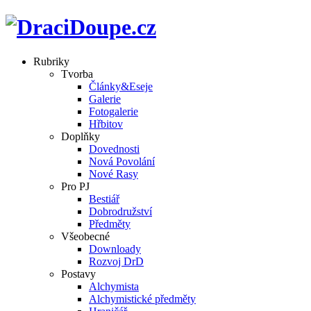
Rubriky
Tvorba
Články&Eseje
Galerie
Fotogalerie
Hřbitov
Doplňky
Dovednosti
Nová Povolání
Nové Rasy
Pro PJ
Bestiář
Dobrodružství
Předměty
Všeobecné
Downloady
Rozvoj DrD
Postavy
Alchymista
Alchymistické předměty