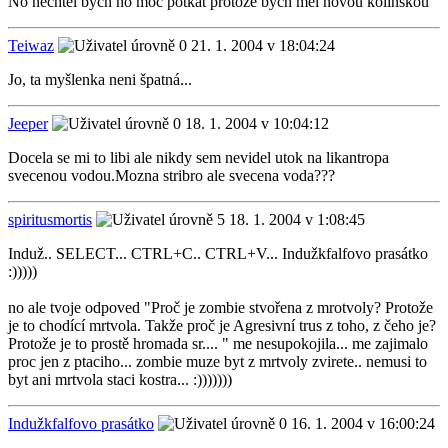
No nechtěl bych ho moc potkat protože bych měl novou kolínskou
Teiwaz
21. 1. 2004 v 18:04:24
Jo, ta myšlenka neni špatná...
Jeeper
18. 1. 2004 v 10:04:12
Docela se mi to libi ale nikdy sem nevidel utok na likantropa
svecenou vodou.Mozna stribro ale svecena voda???
spiritusmortis
18. 1. 2004 v 1:08:45
Induž.. SELECT... CTRL+C.. CTRL+V... Indužkfalfovo prasátko
:)))))
no ale tvoje odpoved "Proč je zombie stvořena z mrotvoly? Protože
je to chodící mrtvola. Takže proč je Agresivní trus z toho, z čeho je?
Protože je to prostě hromada sr.... " me nesupokojila... me zajimalo
proc jen z ptaciho... zombie muze byt z mrtvoly zvirete.. nemusi to
byt ani mrtvola staci kostra... :)))))))
Indužkfalfovo prasátko
16. 1. 2004 v 16:00:24