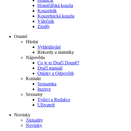
Hraničář
Hraničářská kouzla
Kouzelník
Kouzelnická kouzla
Válečník
Zloděj
Ostatní
Hledat
Vyhledávání
Rekordy a statistiky
Nápověda
Co je to Dračí Doupě?
Dračí manuál
Otázky a Odpovědi
Kontakt
Seznamka
Inzerce
Seznamy
Tvůrci a Redakce
Uživatelé
Novinky
Aktuality
Novinky