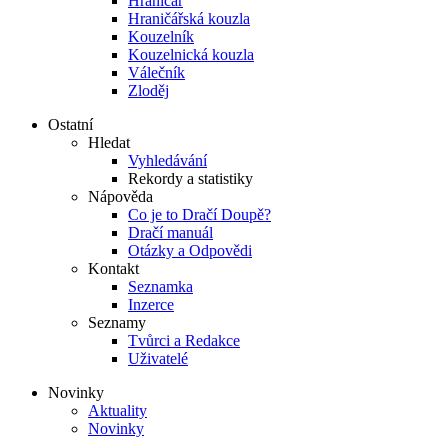
Hraničář
Hraničářská kouzla
Kouzelník
Kouzelnická kouzla
Válečník
Zloděj
Ostatní
Hledat
Vyhledávání
Rekordy a statistiky
Nápověda
Co je to Dračí Doupě?
Dračí manuál
Otázky a Odpovědi
Kontakt
Seznamka
Inzerce
Seznamy
Tvůrci a Redakce
Uživatelé
Novinky
Aktuality
Novinky