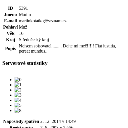
ID
5391
Jméno
Martin
E-mail
martinkotatko@seznam.cz
Pohlaví
Muž
Věk
16
Kraj
Středočeský kraj
Nejsem spisovatel......... Dejte mi meč!!!!! Fiat iustitia,
Popis
pereat mundus...
Serverové statistiky
Naposledy spatřen
2. 12. 2014 v 14:49
Registrován
7. 6. 2003 v 22:56