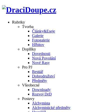
Rubriky
Tvorba
Články&Eseje
Galerie
Fotogalerie
Hřbitov
Doplňky
Dovednosti
Nová Povolání
Nové Rasy
Pro PJ
Bestiář
Dobrodružství
Předměty
Všeobecné
Downloady
Rozvoj DrD
Postavy
Alchymista
Alchymistické předměty