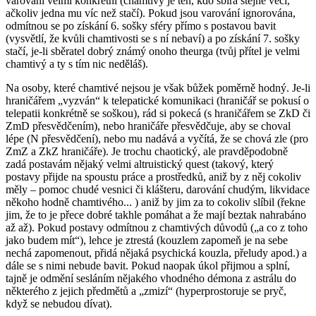
varování velmi konkrétní (chamtivý je ten, kdo sbírá stejné věci,
ačkoliv jedna mu víc než stačí). Pokud jsou varování ignorována,
odmítnou se po získání 6. sošky sféry přímo s postavou bavit
(vysvětlí, že kvůli chamtivosti se s ní nebaví) a po získání 7. sošky
stačí, je-li sběratel dobrý známý onoho theurga (tvůj přítel je velmi
chamtivý a ty s tím nic neděláš).
Na osoby, které chamtivé nejsou je však bůžek poměrně hodný. Je-li
hraničářem „vyzván“ k telepatické komunikaci (hraničář se pokusí o
telepatii konkrétně se soškou), rád si pokecá (s hraničářem se ZkD či
ZmD přesvědčením), nebo hraničáře přesvědčuje, aby se choval
lépe (N přesvědčení), nebo mu nadává a vyčítá, že se chová zle (pro
ZmZ a ZkZ hraničáře). Je trochu chaotický, ale pravděpodobně
zadá postavám nějaký velmi altruistický quest (takový, který
postavy přijde na spoustu práce a prostředků, aniž by z něj cokoliv
měly – pomoc chudé vesnici či klášteru, darování chudým, likvidace
někoho hodně chamtivého... ) aniž by jim za to cokoliv slíbil (řekne
jim, že to je přece dobré takhle pomáhat a že mají beztak nahrabáno
až až). Pokud postavy odmítnou z chamtivých důvodů („a co z toho
jako budem mít“), lehce je ztrestá (kouzlem zapomeň je na sebe
nechá zapomenout, přidá nějaká psychická kouzla, přeludy apod.) a
dále se s nimi nebude bavit. Pokud naopak úkol přijmou a splní,
tajně je odmění sesláním nějakého vhodného démona z astrálu do
některého z jejich předmětů a „zmizí“ (hyperprostoruje se pryč,
když se nebudou dívat).