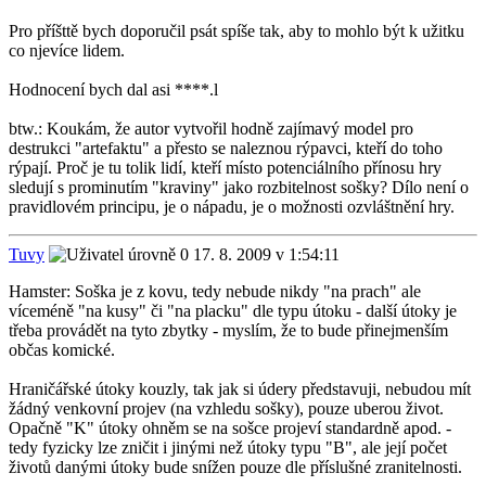
Pro příšttě bych doporučil psát spíše tak, aby to mohlo být k užitku
co njevíce lidem.
Hodnocení bych dal asi ****.l
btw.: Koukám, že autor vytvořil hodně zajímavý model pro
destrukci "artefaktu" a přesto se naleznou rýpavci, kteří do toho
rýpají. Proč je tu tolik lidí, kteří místo potenciálního přínosu hry
sledují s prominutím "kraviny" jako rozbitelnost sošky? Dílo není o
pravidlovém principu, je o nápadu, je o možnosti ozvláštnění hry.
Tuvy
17. 8. 2009 v 1:54:11
Hamster: Soška je z kovu, tedy nebude nikdy "na prach" ale
víceméně "na kusy" či "na placku" dle typu útoku - další útoky je
třeba provádět na tyto zbytky - myslím, že to bude přinejmenším
občas komické.
Hraničářské útoky kouzly, tak jak si údery představuji, nebudou mít
žádný venkovní projev (na vzhledu sošky), pouze uberou život.
Opačně "K" útoky ohněm se na sošce projeví standardně apod. -
tedy fyzicky lze zničit i jinými než útoky typu "B", ale její počet
životů danými útoky bude snížen pouze dle příslušné zranitelnosti.