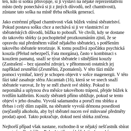
ten, kdo si sošku přisvojuje, si ji vystaví na nějaké reprezentativní
místo (tedy ponechává si ji z jiných důvodů, než chamtivosti),
zůstane tato soška na místě třeba několik generací.
Jako extrémní případ chamtivosti však bůžek vnímá sběratelství.
Pokud postava sošku chce a nechává si ji ve vlastnictví ze
sběratelských důvodů, bůžka to pobouří. Ve chvíli, kdy se dostane
do takovéto sbírky (a pochopitelně prozkoumáním zjistí, že se
opravdu stal předmětem vášně nějakého sběratele), s potěšením
takového sběratele terorizuje. K tomu používá zpočátku psychická
kouzla (Přelud nebezpečí, Fata morgána), často v kombinaci s
kouzlem pamatuj, snaží se týrat sběratele i silnějšími kouzly
(Zastrašení – bez ujasnění zdroje), v přítomnosti ostatních jej
například zesměšní (Zesměšni, Zpomalení). V této fázi může
pomoci vymítač, který je schopen objevit v sošce magenergii. V této
fázi také zasahuje sféra Akcamiah (16), která se ve snech snaží
sběratele varovat, že by se měl zbavit své sbírky. Pokud to
nepomáhá a uplynou dva měsíce takovéhoto trápení, přejde bůžek k
tvrdším kalibrům. Kouzly sběrateli přímo ubližuje, pokud se tento
objeví v jeho dosahu. Vyvolá salamandra a poručí mu sbírku a
třebas i celý dům zapálit, na sběratele vyvolá démona posedlosti
(nejčastěji alkoholu, aby byl sběratel nucen své milované předměty
prodat) apod. Takto pokračuje, dokud není sbírka zničena.
Nejhorší případ však nastane, rozhodne-li se nějaký nešťastník sbírat