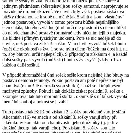
samotné sošky bůžka. Pokud totiž není bůžek jinak ve sbírce a
jediným předmětem sběratelství jsou sošky samotné, neprojevuje se
pravidelné drobné škození. Ve chvíli, kdy však postava získá dva
bůžky (dostanou se k sobě na méně jak 5 sáhů a jsou „vlastněny“
jednou postavou), vyvolá v tomto prostoru bůžek nejsilnějšího
elementála, kterého zvládne (druh urči dle prostorů) s cílem ublížit
co nejvíc chamtivé postavě (primárně tedy ničením jejího majetku,
ale klidně i přímým fyzickým útokem). Poté se nic neděje až do
chvíle, než postava získá 3. sošku. V tu chvíli vyvolá bůžek bhutu
(opět dle okolností) s žvt. 1 se stejným cílem (bůžek má dost int. na
to, aby bhutovi určil nejlepší cíl). S případným získáním 4. a každé
další sošky pak vyvolá (může-li) bhutu s žvt. vyšší (vždy o 1 za
každou další sošku).
V případě shromáždění 8mi sošek sešle krom nejsilnějšího bhuty na
postavu démona temnoty. Pokud postava ani poté nepřestane být
chamtivá (okamžitě nerozdá svou sbírku), snaží se ji trápit všemi
možnými způsoby. Pokud i tak dokáže získat poslední 9. sošku a
zkompletovat tak tuto morbidní sbírku, okamžitě s ní bůžek vyvolá
mentální souboj a pokusí se ji zabít.
Tuto postavu taktéž již od získání 2. sošky pravidelně varuje sféra
Akcamiah (16) ve snech a od získání 3. sošky varují sféry při
jakémkoliv kontaktu od chamtivosti i jeho družiníky (tj. je-li v
družině theurg, tak varují jeho). Po získání 5. sošky jsou tato