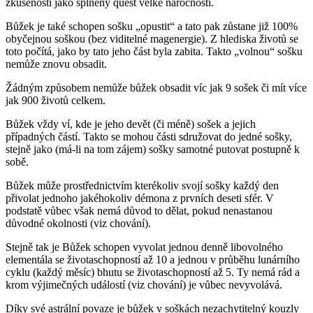
zkušenosti jako splněný quest velké náročnosti.
Bůžek je také schopen sošku „opustit“ a tato pak zůstane již 100%
obyčejnou soškou (bez viditelné magenergie). Z hlediska životů se
toto počítá, jako by tato jeho část byla zabita. Takto „volnou“ sošku
nemůže znovu obsadit.
Žádným způsobem nemůže bůžek obsadit víc jak 9 sošek či mít více
jak 900 životů celkem.
Bůžek vždy ví, kde je jeho devět (či méně) sošek a jejich
případných částí. Takto se mohou části sdružovat do jedné sošky,
stejně jako (má-li na tom zájem) sošky samotné putovat postupně k
sobě.
Bůžek může prostřednictvím kterékoliv svojí sošky každý den
přivolat jednoho jakéhokoliv démona z prvních deseti sfér. V
podstatě vůbec však nemá důvod to dělat, pokud nenastanou
důvodné okolnosti (viz chování).
Stejně tak je Bůžek schopen vyvolat jednou denně libovolného
elementála se životaschopností až 10 a jednou v průběhu lunárního
cyklu (každý měsíc) bhutu se životaschopností až 5. Ty nemá rád a
krom výjimečných událostí (viz chování) je vůbec nevyvolává.
Díky své astrální povaze je bůžek v soškách nezachytitelný kouzly