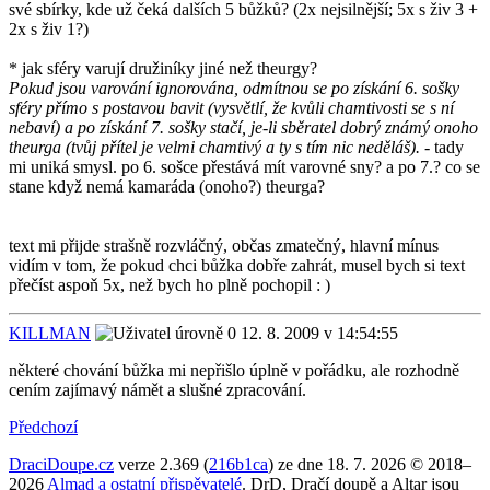
své sbírky, kde už čeká dalších 5 bůžků? (2x nejsilnější; 5x s živ 3 +
2x s živ 1?)
* jak sféry varují družiníky jiné než theurgy?
Pokud jsou varování ignorována, odmítnou se po získání 6. sošky
sféry přímo s postavou bavit (vysvětlí, že kvůli chamtivosti se s ní
nebaví) a po získání 7. sošky stačí, je-li sběratel dobrý známý onoho
theurga (tvůj přítel je velmi chamtivý a ty s tím nic neděláš).
- tady
mi uniká smysl. po 6. sošce přestává mít varovné sny? a po 7.? co se
stane když nemá kamaráda (onoho?) theurga?
text mi přijde strašně rozvláčný, občas zmatečný, hlavní mínus
vidím v tom, že pokud chci bůžka dobře zahrát, musel bych si text
přečíst aspoň 5x, než bych ho plně pochopil : )
KILLMAN
12. 8. 2009 v 14:54:55
některé chování bůžka mi nepřišlo úplně v pořádku, ale rozhodně
cením zajímavý námět a slušné zpracování.
Předchozí
DraciDoupe.cz
verze 2.369 (
216b1ca
) ze dne 18. 7. 2026 © 2018–
2026
Almad
a ostatní přispěvatelé
. DrD, Dračí doupě a Altar jsou