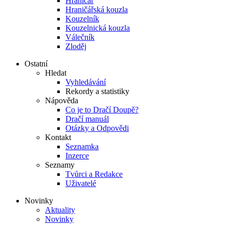
Hraničář
Hraničářská kouzla
Kouzelník
Kouzelnická kouzla
Válečník
Zloděj
Ostatní
Hledat
Vyhledávání
Rekordy a statistiky
Nápověda
Co je to Dračí Doupě?
Dračí manuál
Otázky a Odpovědi
Kontakt
Seznamka
Inzerce
Seznamy
Tvůrci a Redakce
Uživatelé
Novinky
Aktuality
Novinky