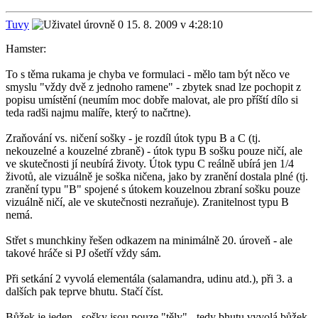
Tuvy
15. 8. 2009 v 4:28:10
Hamster:
To s těma rukama je chyba ve formulaci - mělo tam být něco ve
smyslu "vždy dvě z jednoho ramene" - zbytek snad lze pochopit z
popisu umístění (neumím moc dobře malovat, ale pro příští dílo si
teda radši najmu malíře, který to načrtne).
Zraňování vs. ničení sošky - je rozdíl útok typu B a C (tj.
nekouzelné a kouzelné zbraně) - útok typu B sošku pouze ničí, ale
ve skutečnosti jí neubírá životy. Útok typu C reálně ubírá jen 1/4
životů, ale vizuálně je soška ničena, jako by zranění dostala plné (tj.
zranění typu "B" spojené s útokem kouzelnou zbraní sošku pouze
vizuálně ničí, ale ve skutečnosti nezraňuje). Zranitelnost typu B
nemá.
Střet s munchkiny řešen odkazem na minimálně 20. úroveň - ale
takové hráče si PJ ošetří vždy sám.
Při setkání 2 vyvolá elementála (salamandra, udinu atd.), při 3. a
dalších pak teprve bhutu. Stačí číst.
Bůžek je jeden - sošky jsou pouze "těly" - tedy bhutu vyvolá bůžek,