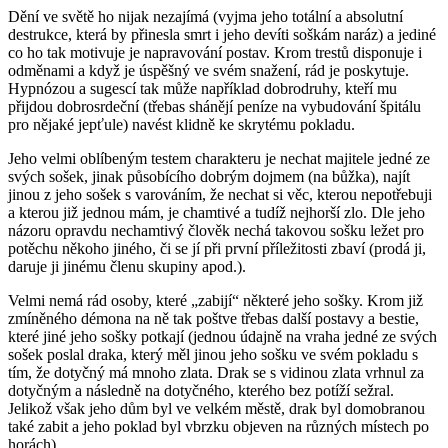
Dění ve světě ho nijak nezajímá (vyjma jeho totální a absolutní
destrukce, která by přinesla smrt i jeho devíti soškám naráz) a jediné
co ho tak motivuje je napravování postav. Krom trestů disponuje i
odměnami a když je úspěšný ve svém snažení, rád je poskytuje.
Hypnózou a sugescí tak může například dobrodruhy, kteří mu
přijdou dobrosrdeční (třebas shánějí peníze na vybudování špitálu
pro nějaké jepťule) navést klidně ke skrytému pokladu.
Jeho velmi oblíbeným testem charakteru je nechat majitele jedné ze
svých sošek, jinak působícího dobrým dojmem (na bůžka), najít
jinou z jeho sošek s varováním, že nechat si věc, kterou nepotřebuji
a kterou již jednou mám, je chamtivé a tudíž nejhorší zlo. Dle jeho
názoru opravdu nechamtivý člověk nechá takovou sošku ležet pro
potěchu někoho jiného, či se jí při první příležitosti zbaví (prodá ji,
daruje ji jinému členu skupiny apod.).
Velmi nemá rád osoby, které „zabijí“ některé jeho sošky. Krom již
zmíněného démona na ně tak poštve třebas další postavy a bestie,
které jiné jeho sošky potkají (jednou údajně na vraha jedné ze svých
sošek poslal draka, který měl jinou jeho sošku ve svém pokladu s
tím, že dotyčný má mnoho zlata. Drak se s vidinou zlata vrhnul za
dotyčným a následně na dotyčného, kterého bez potíží sežral.
Jelikož však jeho dům byl ve velkém městě, drak byl domobranou
také zabit a jeho poklad byl vbrzku objeven na různých místech po
horách).