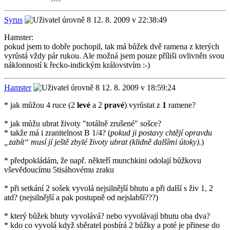
Syrus
12. 8. 2009 v 22:38:49
Hamster:
pokud jsem to dobře pochopil, tak má bůžek dvě ramena z kterých
vyrůstá vždy pár rukou. Ale možná jsem pouze příliši ovlivněn svou
náklonností k řecko-indickým královstvím :-)
Hamster
12. 8. 2009 v 18:59:24
* jak můžou 4 ruce (2
levé
a 2
pravé
) vyrůstat z
1
ramene?
* jak můžu ubrat životy "totálně zrušené" sošce?
* takže má i zranitelnost B 1/4? (
pokud ji postavy chtějí opravdu
„zabít“ musí jí ještě zbylé životy ubrat (klidně dalšími útoky).
)
* předpokládám, že např. někteří munchkini odolají bůžkovu
vševědoucímu 5tisáhovému zraku
* při setkání 2 sošek vyvolá nejsilnější bhutu a při další s živ 1, 2
atd? (nejsilnější a pak postupně od nejslabší???)
* který bůžek bhuty vyvolává? nebo vyvolávají bhutu oba dva?
* kdo co vyvolá když sběratel posbírá 2 bůžky a poté je přinese do