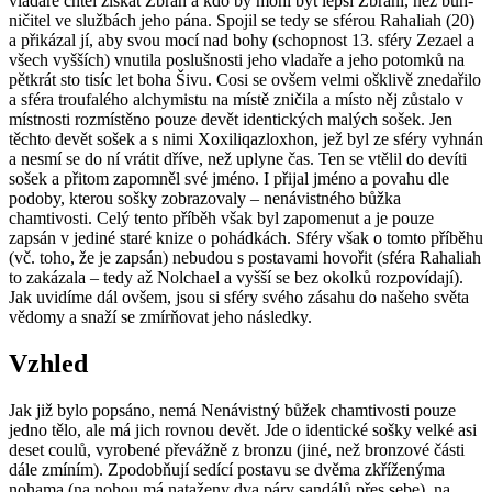
vladaře chtěl získat Zbraň a kdo by mohl být lepší Zbraní, než bůh-
ničitel ve službách jeho pána. Spojil se tedy se sférou Rahaliah (20)
a přikázal jí, aby svou mocí nad bohy (schopnost 13. sféry Zezael a
všech vyšších) vnutila poslušnosti jeho vladaře a jeho potomků na
pětkrát sto tisíc let boha Šivu. Cosi se ovšem velmi ošklivě znedařilo
a sféra troufalého alchymistu na místě zničila a místo něj zůstalo v
místnosti rozmístěno pouze devět identických malých sošek. Jen
těchto devět sošek a s nimi Xoxiliqazloxhon, jež byl ze sféry vyhnán
a nesmí se do ní vrátit dříve, než uplyne čas. Ten se vtělil do devíti
sošek a přitom zapomněl své jméno. I přijal jméno a povahu dle
podoby, kterou sošky zobrazovaly – nenávistného bůžka
chamtivosti. Celý tento příběh však byl zapomenut a je pouze
zapsán v jediné staré knize o pohádkách. Sféry však o tomto příběhu
(vč. toho, že je zapsán) nebudou s postavami hovořit (sféra Rahaliah
to zakázala – tedy až Nolchael a vyšší se bez okolků rozpovídají).
Jak uvidíme dál ovšem, jsou si sféry svého zásahu do našeho světa
vědomy a snaží se zmírňovat jeho následky.
Vzhled
Jak již bylo popsáno, nemá Nenávistný bůžek chamtivosti pouze
jedno tělo, ale má jich rovnou devět. Jde o identické sošky velké asi
deset coulů, vyrobené převážně z bronzu (jiné, než bronzové části
dále zmíním). Zpodobňují sedící postavu se dvěma zkříženýma
nohama (na nohou má nataženy dva páry sandálů přes sebe), na