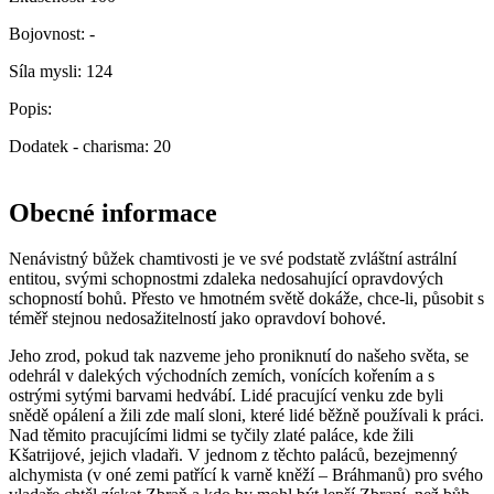
Bojovnost:
-
Síla mysli:
124
Popis:
Dodatek - charisma: 20
Obecné informace
Nenávistný bůžek chamtivosti je ve své podstatě zvláštní astrální
entitou, svými schopnostmi zdaleka nedosahující opravdových
schopností bohů. Přesto ve hmotném světě dokáže, chce-li, působit s
téměř stejnou nedosažitelností jako opravdoví bohové.
Jeho zrod, pokud tak nazveme jeho proniknutí do našeho světa, se
odehrál v dalekých východních zemích, vonících kořením a s
ostrými sytými barvami hedvábí. Lidé pracující venku zde byli
snědě opálení a žili zde malí sloni, které lidé běžně používali k práci.
Nad těmito pracujícími lidmi se tyčily zlaté paláce, kde žili
Kšatrijové, jejich vladaři. V jednom z těchto paláců, bezejmenný
alchymista (v oné zemi patřící k varně kněží – Bráhmanů) pro svého