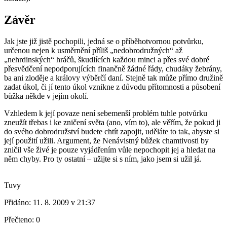
Závěr
Jak jste již jistě pochopili, jedná se o příběhotvornou potvůrku,
určenou nejen k usměrnění příliš „nedobrodružných“ až
„nehrdinských“ hráčů, škudlících každou minci a přes své dobré
přesvědčení nepodporujících finančně žádné řády, chudáky žebrány,
ba ani zloděje a královy výběrčí daní. Stejně tak může přímo družině
zadat úkol, či jí tento úkol vznikne z důvodu přítomnosti a působení
bůžka někde v jejím okolí.
Vzhledem k její povaze není sebemenší problém tuhle potvůrku
zneužít třebas i ke zničení světa (ano, vím to), ale věřím, že pokud ji
do svého dobrodružství budete chtít zapojit, uděláte to tak, abyste si
její použití užili. Argument, že Nenávistný bůžek chamtivosti by
zničil vše živé je pouze vyjádřením vůle nepochopit jej a hledat na
něm chyby. Pro ty ostatní – užijte si s ním, jako jsem si užil já.
Tuvy
Přidáno:
11. 8. 2009 v 21:37
Přečteno:
0