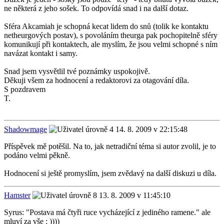
ne některá z jeho sošek. To odpovídá snad i na další dotaz.
Sféra Akcamiah je schopná kecat lidem do snů (tolik ke kontaktu
netheurgových postav), s povoláním theurga pak pochopitelně sféry
komunikují při kontaktech, ale myslím, že jsou velmi schopné s ním
navázat kontakt i samy.
Snad jsem vysvětlil tvé poznámky uspokojivě.
Děkuji všem za hodnocení a redaktorovi za otagování díla.
S pozdravem
T.
Shadowmage
14. 8. 2009 v 22:15:48
Příspěvek mě potěšil. Na to, jak netradiční téma si autor zvolil, je to
podáno velmi pěkně.
Hodnocení si ještě promyslím, jsem zvědavý na další diskuzi u díla.
Hamster
13. 8. 2009 v 11:45:10
Syrus: "Postava má čtyři ruce vycházející z jediného ramene." ale
mluví za vše : ))))