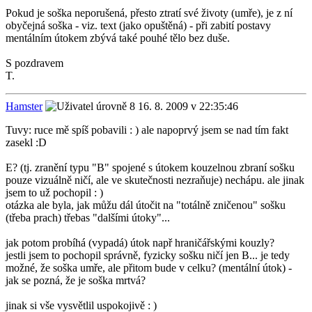
Pokud je soška neporušená, přesto ztratí své životy (umře), je z ní
obyčejná soška - viz. text (jako opuštěná) - při zabití postavy
mentálním útokem zbývá také pouhé tělo bez duše.
S pozdravem
T.
Hamster
16. 8. 2009 v 22:35:46
Tuvy: ruce mě spíš pobavili : ) ale napoprvý jsem se nad tím fakt
zasekl :D
E? (tj. zranění typu "B" spojené s útokem kouzelnou zbraní sošku
pouze vizuálně ničí, ale ve skutečnosti nezraňuje) nechápu. ale jinak
jsem to už pochopil : )
otázka ale byla, jak můžu dál útočit na "totálně zničenou" sošku
(třeba prach) třebas "dalšími útoky"...
jak potom probíhá (vypadá) útok např hraničářskými kouzly?
jestli jsem to pochopil správně, fyzicky sošku ničí jen B... je tedy
možné, že soška umře, ale přitom bude v celku? (mentální útok) -
jak se pozná, že je soška mrtvá?
jinak si vše vysvětlil uspokojivě : )