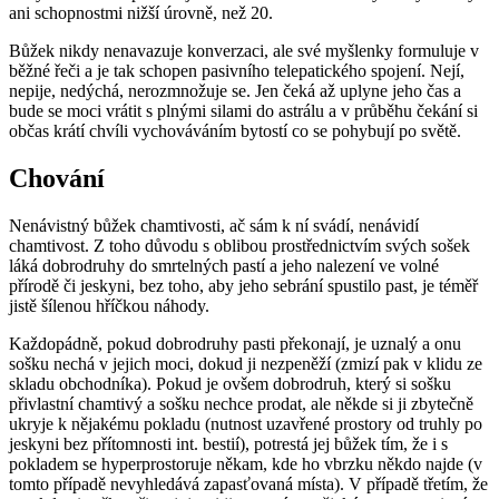
ani schopnostmi nižší úrovně, než 20.
Bůžek nikdy nenavazuje konverzaci, ale své myšlenky formuluje v
běžné řeči a je tak schopen pasivního telepatického spojení. Nejí,
nepije, nedýchá, nerozmnožuje se. Jen čeká až uplyne jeho čas a
bude se moci vrátit s plnými silami do astrálu a v průběhu čekání si
občas krátí chvíli vychováváním bytostí co se pohybují po světě.
Chování
Nenávistný bůžek chamtivosti, ač sám k ní svádí, nenávidí
chamtivost. Z toho důvodu s oblibou prostřednictvím svých sošek
láká dobrodruhy do smrtelných pastí a jeho nalezení ve volné
přírodě či jeskyni, bez toho, aby jeho sebrání spustilo past, je téměř
jistě šílenou hříčkou náhody.
Každopádně, pokud dobrodruhy pasti překonají, je uznalý a onu
sošku nechá v jejich moci, dokud ji nezpeněží (zmizí pak v klidu ze
skladu obchodníka). Pokud je ovšem dobrodruh, který si sošku
přivlastní chamtivý a sošku nechce prodat, ale někde si ji zbytečně
ukryje k nějakému pokladu (nutnost uzavřené prostory od truhly po
jeskyni bez přítomnosti int. bestií), potrestá jej bůžek tím, že i s
pokladem se hyperprostoruje někam, kde ho vbrzku někdo najde (v
tomto případě nevyhledává zapasťovaná místa). V případě třetím, že