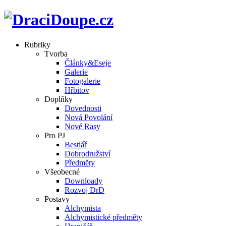
Rubriky
Tvorba
Články&Eseje
Galerie
Fotogalerie
Hřbitov
Doplňky
Dovednosti
Nová Povolání
Nové Rasy
Pro PJ
Bestiář
Dobrodružství
Předměty
Všeobecné
Downloady
Rozvoj DrD
Postavy
Alchymista
Alchymistické předměty