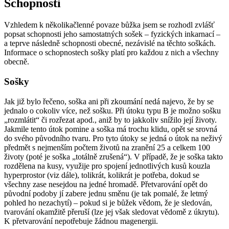
Schopnosti
Vzhledem k několikačlenné povaze bůžka jsem se rozhodl zvlášť
popsat schopnosti jeho samostatných sošek – fyzických inkarnací –
a teprve následně schopnosti obecné, nezávislé na těchto soškách.
Informace o schopnostech sošky platí pro každou z nich a všechny
obecně.
Sošky
Jak již bylo řečeno, soška ani při zkoumání nedá najevo, že by se
jednalo o cokoliv více, než sošku. Při útoku typu B je možno sošku
„rozmlátit“ či rozřezat apod., aniž by to jakkoliv snížilo její životy.
Jakmile tento útok pomine a soška má trochu klidu, opět se srovná
do svého původního tvaru. Pro tyto útoky se jedná o útok na neživý
předmět s nejmenším počtem životů na zranění 25 a celkem 100
životy (poté je soška „totálně zrušená“). V případě, že je soška takto
rozdělena na kusy, využije pro spojení jednotlivých kusů kouzla
hyperprostor (viz dále), tolikrát, kolikrát je potřeba, dokud se
všechny zase nesejdou na jedné hromadě. Přetvarování opět do
původní podoby jí zabere jednu směnu (je tak pomalé, že letmý
pohled ho nezachytí) – pokud si je bůžek vědom, že je sledován,
tvarování okamžitě přeruší (lze jej však sledovat vědomě z úkrytu).
K přetvarování nepotřebuje žádnou magenergii.