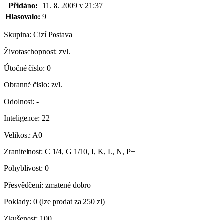
Přidáno:
11. 8. 2009 v 21:37
Hlasovalo:
9
Skupina:
Cizí Postava
Životaschopnost:
zvl.
Útočné číslo:
0
Obranné číslo:
zvl.
Odolnost:
-
Inteligence:
22
Velikost:
A0
Zranitelnost:
C 1/4, G 1/10, I, K, L, N, P+
Pohyblivost:
0
Přesvědčení:
zmatené dobro
Poklady:
0 (lze prodat za 250 zl)
Zkušenost:
100