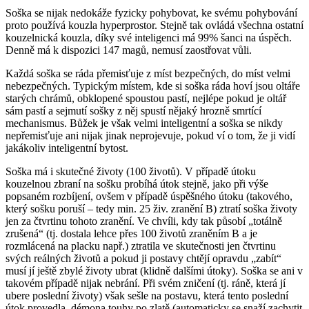
Soška se nijak nedokáže fyzicky pohybovat, ke svému pohybování
proto používá kouzla hyperprostor. Stejně tak ovládá všechna ostatní
kouzelnická kouzla, díky své inteligenci má 99% šanci na úspěch.
Denně má k dispozici 147 magů, nemusí zaostřovat vůli.
Každá soška se ráda přemisťuje z míst bezpečných, do míst velmi
nebezpečných. Typickým místem, kde si soška ráda hoví jsou oltáře
starých chrámů, obklopené spoustou pastí, nejlépe pokud je oltář
sám pastí a sejmutí sošky z něj spustí nějaký hrozně smrtící
mechanismus. Bůžek je však velmi inteligentní a soška se nikdy
nepřemisťuje ani nijak jinak neprojevuje, pokud ví o tom, že ji vidí
jakákoliv inteligentní bytost.
Soška má i skutečné životy (100 životů). V případě útoku
kouzelnou zbraní na sošku probíhá útok stejně, jako při výše
popsaném rozbíjení, ovšem v případě úspěšného útoku (takového,
který sošku poruší – tedy min. 25 živ. zranění B) ztratí soška životy
jen za čtvrtinu tohoto zranění. Ve chvíli, kdy tak působí „totálně
zrušená“ (tj. dostala lehce přes 100 životů zraněním B a je
rozmlácená na placku např.) ztratila ve skutečnosti jen čtvrtinu
svých reálných životů a pokud ji postavy chtějí opravdu „zabít“
musí jí ještě zbylé životy ubrat (klidně dalšími útoky). Soška se ani v
takovém případě nijak nebrání. Při svém zničení (tj. ráně, která jí
ubere poslední životy) však sešle na postavu, která tento poslední
útok provedla, démona touhy po zlatě (automaticky se snaží zachytit