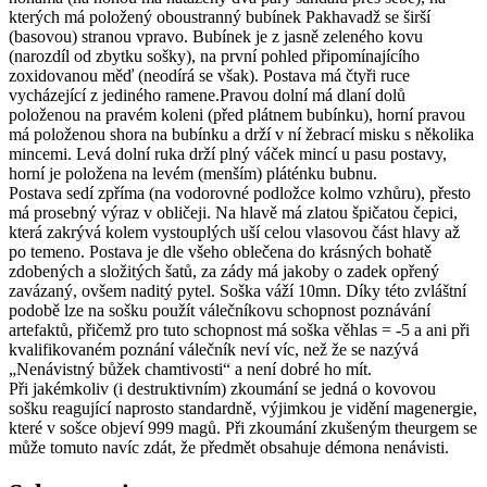
kterých má položený oboustranný bubínek Pakhavadž se širší
(basovou) stranou vpravo. Bubínek je z jasně zeleného kovu
(narozdíl od zbytku sošky), na první pohled připomínajícího
zoxidovanou měď (neodírá se však). Postava má čtyři ruce
vycházející z jediného ramene.Pravou dolní má dlaní dolů
položenou na pravém koleni (před plátnem bubínku), horní pravou
má položenou shora na bubínku a drží v ní žebrací misku s několika
mincemi. Levá dolní ruka drží plný váček mincí u pasu postavy,
horní je položena na levém (menším) pláténku bubnu.
Postava sedí zpříma (na vodorovné podložce kolmo vzhůru), přesto
má prosebný výraz v obličeji. Na hlavě má zlatou špičatou čepici,
která zakrývá kolem vystouplých uší celou vlasovou část hlavy až
po temeno. Postava je dle všeho oblečena do krásných bohatě
zdobených a složitých šatů, za zády má jakoby o zadek opřený
zavázaný, ovšem naditý pytel. Soška váží 10mn. Díky této zvláštní
podobě lze na sošku použít válečníkovu schopnost poznávání
artefaktů, přičemž pro tuto schopnost má soška věhlas = -5 a ani při
kvalifikovaném poznání válečník neví víc, než že se nazývá
„Nenávistný bůžek chamtivosti“ a není dobré ho mít.
Při jakémkoliv (i destruktivním) zkoumání se jedná o kovovou
sošku reagující naprosto standardně, výjimkou je vidění magenergie,
které v sošce objeví 999 magů. Při zkoumání zkušeným theurgem se
může tomuto navíc zdát, že předmět obsahuje démona nenávisti.