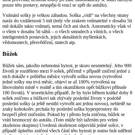
pouze této postavy, neuspěje-li vrací se zpět do astrálu).
Vnímání sošky je velkou záhadou. Soška „vidí“ na všechny strany
naráz do vzdálenosti 5 mil (tedy vše zrakem vnímatelné v dosahu 5ti
mil dokáže takto vnímat), nemá čich ani sluch. Automaticky však ví
o všem v dosahu 5ti sáhů – o všech smradech a vůních, o všech
inteligentních postavách, jejich aktuálních myšlenkách,
vědomostech, přesvědčení, statech atp.
Bůžek
Bůžek sám, jakožto nehmotná bytost, je skoro nesmrtelný. Jeho 900
životů je rozděleno mezi 9 sošek, přičemž v případě zničení jedné z
nich dokáže v průběhu měsíce vytvořit sošku novou (vytvoření
jedné sošky mu trvá měsíc, objeví se až 100% vytvořená na
libovolném místě v realitě a tím okamžikem opět bůžkovi přibude
100 životů). V teoretickém případě, že by bylo během krátké doby 8
sošek zničeno a bůžkovi tak zbývaly poslední životy v podobě
poslední sošky (a ještě nestihl vytvořit ani jednu novou), nehledě na
zraky kohokoliv, prchala by poslední soška hyperprostory do
bezpečí před zničením. Pokud by i přesto byla zničena, bůžek se
vrátí bezmocný do astrálu. (Toto může být tažením pro velmi
zkušenou skupinu) Uvedená zkušenost odpovídá jedné sošce, v
případě úplného zničení všech částí této bytosti je nutno brát udělení