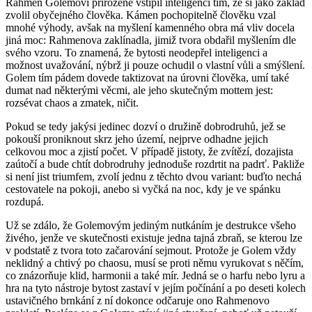
Rahmen Golemovi přirozeně vštípil inteligencí tím, že si jako základ
zvolil obyčejného člověka. Kámen pochopitelně člověku vzal
mnohé výhody, avšak na myšlení kamenného obra má vliv docela
jiná moc: Rahmenova zaklínadla, jimiž tvora obdařil myšlením dle
svého vzoru. To znamená, že bytosti neodepřel inteligenci a
možnost uvažování, nýbrž ji pouze ochudil o vlastní vůli a smýšlení.
Golem tím pádem dovede taktizovat na úrovni člověka, umí také
dumat nad některými věcmi, ale jeho skutečným mottem jest:
rozsévat chaos a zmatek, ničit.
Pokud se tedy jakýsi jedinec dozví o družině dobrodruhů, jež se
pokouší proniknout skrz jeho území, nejprve odhadne jejich
celkovou moc a zjistí počet. V případě jistoty, že zvítězí, dozajista
zaútočí a bude chtít dobrodruhy jednoduše rozdrtit na padrť. Pakliže
si není jist triumfem, zvolí jednu z těchto dvou variant: buďto nechá
cestovatele na pokoji, anebo si vyčká na noc, kdy je ve spánku
rozdupá.
Už se zdálo, že Golemovým jediným nutkáním je destrukce všeho
živého, jenže ve skutečnosti existuje jedna tajná zbraň, se kterou lze
v podstatě z tvora toto začarování sejmout. Protože je Golem vždy
neklidný a chtivý po chaosu, musí se proti němu vyrukovat s něčím,
co znázorňuje klid, harmonii a také mír. Jedná se o harfu nebo lyru a
hra na tyto nástroje bytost zastaví v jejím počínání a po deseti kolech
ustavičného brnkání z ní dokonce odčaruje ono Rahmenovo