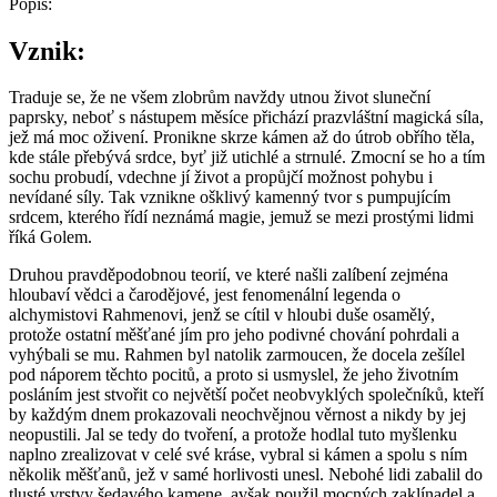
Popis:
Vznik:
Traduje se, že ne všem zlobrům navždy utnou život sluneční
paprsky, neboť s nástupem měsíce přichází prazvláštní magická síla,
jež má moc oživení. Pronikne skrze kámen až do útrob obřího těla,
kde stále přebývá srdce, byť již utichlé a strnulé. Zmocní se ho a tím
sochu probudí, vdechne jí život a propůjčí možnost pohybu i
nevídané síly. Tak vznikne ošklivý kamenný tvor s pumpujícím
srdcem, kterého řídí neznámá magie, jemuž se mezi prostými lidmi
říká Golem.
Druhou pravděpodobnou teorií, ve které našli zalíbení zejména
hloubaví vědci a čarodějové, jest fenomenální legenda o
alchymistovi Rahmenovi, jenž se cítil v hloubi duše osamělý,
protože ostatní měšťané jím pro jeho podivné chování pohrdali a
vyhýbali se mu. Rahmen byl natolik zarmoucen, že docela zešílel
pod náporem těchto pocitů, a proto si usmyslel, že jeho životním
posláním jest stvořit co největší počet neobvyklých společníků, kteří
by každým dnem prokazovali neochvějnou věrnost a nikdy by jej
neopustili. Jal se tedy do tvoření, a protože hodlal tuto myšlenku
naplno zrealizovat v celé své kráse, vybral si kámen a spolu s ním
několik měšťanů, jež v samé horlivosti unesl. Nebohé lidi zabalil do
tlusté vrstvy šedavého kamene, avšak použil mocných zaklínadel a