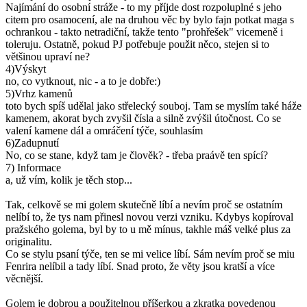
Najímání do osobní stráže - to my příjde dost rozpoluplné s jeho
citem pro osamocení, ale na druhou věc by bylo fajn potkat maga s
ochrankou - takto netradiční, takže tento "prohřešek" vicemeně i
toleruju. Ostatně, pokud PJ potřebuje použit něco, stejen si to
většinou upraví ne?
4)Výskyt
no, co vytknout, nic - a to je dobře:)
5)Vrhz kamenů
toto bych spíš udělal jako střelecký souboj. Tam se myslím také háže
kamenem, akorat bych zvyšil čísla a silně zvýšil útočnost. Co se
valení kamene dál a omráčení týče, souhlasím
6)Zadupnutí
No, co se stane, když tam je člověk? - třeba praávě ten spící?
7) Informace
a, už vím, kolik je těch stop...
Tak, celkově se mi golem skutečně líbí a nevím proč se ostatním
nelíbí to, že tys nam přinesl novou verzi vzniku. Kdybys kopíroval
pražského golema, byl by to u mě mínus, takhle máš velké plus za
originalitu.
Co se stylu psaní týče, ten se mi velice líbí. Sám nevím proč se miu
Fenrira nelíbil a tady líbí. Snad proto, že věty jsou kratší a více
věcnější.
Golem je dobrou a použitelnou příšerkou a zkratka povedenou