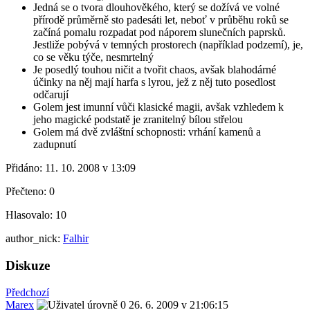
Jedná se o tvora dlouhověkého, který se dožívá ve volné
přírodě průměrně sto padesáti let, neboť v průběhu roků se
začíná pomalu rozpadat pod náporem slunečních paprsků.
Jestliže pobývá v temných prostorech (například podzemí), je,
co se věku týče, nesmrtelný
Je posedlý touhou ničit a tvořit chaos, avšak blahodárné
účinky na něj mají harfa s lyrou, jež z něj tuto posedlost
odčarují
Golem jest imunní vůči klasické magii, avšak vzhledem k
jeho magické podstatě je zranitelný bílou střelou
Golem má dvě zvláštní schopnosti: vrhání kamenů a
zadupnutí
Přidáno:
11. 10. 2008 v 13:09
Přečteno:
0
Hlasovalo:
10
author_nick:
Falhir
Diskuze
Předchozí
Marex
26. 6. 2009 v 21:06:15