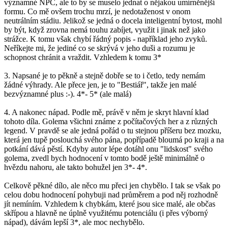
významné NPC, ale to by se muselo jednat o nějakou umírněnější
formu. Co mě ovšem trochu mrzí, je nedotaženost v onom
neutrálním stádiu. Jelikož se jedná o docela inteligentní bytost, mohl
by být, když zrovna nemá touhu zabíjet, využit i jinak než jako
strážce. K tomu však chybí řádný popis - například jeho zvyků.
Neříkejte mi, že jediné co se skrývá v jeho duši a rozumu je
schopnost chránit a vraždit. Vzhledem k tomu 3*
3. Napsané je to pěkně a stejně dobře se to i četlo, tedy nemám
žádné výhrady. Ale přece jen, je to "Bestiář", takže jen malé
bezvýznamné plus :-). 4*- 5* (ale malá)
4. A nakonec nápad. Podle mě, právě v něm je skryt hlavní klad
tohoto díla. Golema všichni známe z počítačových her a z různých
legend. V pravdě se ale jedná pořád o tu stejnou příšeru bez mozku,
která jen tupě poslouchá svého pána, popřípadě bloumá po kraji a na
potkání dává pěstí. Kdyby autor lépe dotáhl onu "lidskost" svého
golema, zvedl bych hodnocení v tomto bodě ještě minimálně o
hvězdu nahoru, ale takto bohužel jen 3*- 4*.
Celkově pěkné dílo, ale něco mu přeci jen chybělo. I tak se však po
celou dobu hodnocení pohybuji nad průměrem a pod něj rozhodně
jít nemíním. Vzhledem k chybkám, které jsou sice malé, ale občas
skřípou a hlavně ne úplně využitému potenciálu (i přes výborný
nápad), dávám lepší 3*, ale moc nechybělo.