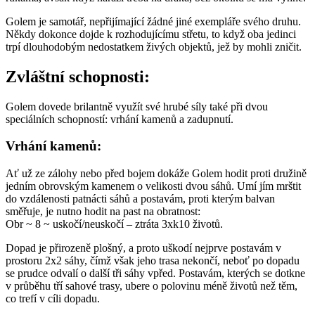
Golem je samotář, nepřijímající žádné jiné exempláře svého druhu.
Někdy dokonce dojde k rozhodujícímu střetu, to když oba jedinci
trpí dlouhodobým nedostatkem živých objektů, jež by mohli zničit.
Zvláštní schopnosti:
Golem dovede brilantně využít své hrubé síly také při dvou
speciálních schopností: vrhání kamenů a zadupnutí.
Vrhání kamenů:
Ať už ze zálohy nebo před bojem dokáže Golem hodit proti družině
jedním obrovským kamenem o velikosti dvou sáhů. Umí jím mrštit
do vzdálenosti patnácti sáhů a postavám, proti kterým balvan
směřuje, je nutno hodit na past na obratnost:
Obr ~ 8 ~ uskočí/neuskočí – ztráta 3xk10 životů.
Dopad je přirozeně plošný, a proto uškodí nejprve postavám v
prostoru 2x2 sáhy, čímž však jeho trasa nekončí, neboť po dopadu
se prudce odvalí o další tři sáhy vpřed. Postavám, kterých se dotkne
v průběhu tří sahové trasy, ubere o polovinu méně životů než těm,
co trefí v cíli dopadu.