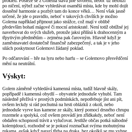
prokletí. Posléze se z Golema stává jiné stvoření, neboť už netouží
po ničení, nýbrž začne vyhledávat osamělá místa, kde by mohl dojít
dosněné harmonie a pozbýt tam do konce věků… Není však jasně
určené, že jde o pravidlo, neboť v takových chvílích je možno
Golema například přijmout jako strážce, což mají v oblibě
především bohatí mágové či mocní aristokraté. Není totiž obtížné jej
naverbovat do svých služeb, protože jaksi přilíná k drahocenným a
třpytivým předmětům – zejména pak čarovným. Hlavně když je
zaměstnavatel dostatečně finančně zabezpečený, a tak je v jeho
silách poskytnout Golemovi žádaný poklad.
Po odčarování – hře na lyru nebo harfu – se Golemovo přesvědčení
mění na neutrální.
Výskyt:
Golem záměrně vyhledává kamenná místa, tudíž hlavně skály,
popřípadě i kamenná obydlí – obyvatele jednoduše vyhubí. Tam
následně přežívá v prostých podmínkách, nepotřebuje jíst ani pít,
ovšem leckdy si rád pochutná na hrsti oblázků z okolí, nebo
jednoduše vyrve kus kamene ze skály, který pomocí drsného chrupu
rozemele a spolyká, což ovšem provádí jen zřídkakdy, neboť není
obdařen schopností trávit a vylučovat. Jestliže občas potká náhodné
kolemjdoucí, rozhodně se je pokusí rozmačkat svýma mohutnýma
rukama, avšak když narazí třeba na draka, bez okolků se mu vyhne.