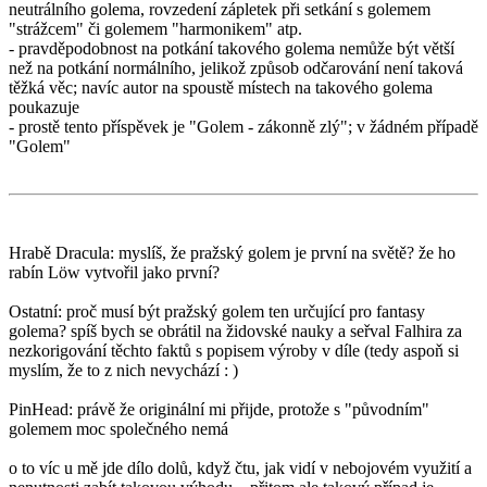
neutrálního golema, rovzedení zápletek při setkání s golemem
"strážcem" či golemem "harmonikem" atp.
- pravděpodobnost na potkání takového golema nemůže být větší
než na potkání normálního, jelikož způsob odčarování není taková
těžká věc; navíc autor na spoustě místech na takového golema
poukazuje
- prostě tento příspěvek je "Golem - zákonně zlý"; v žádném případě
"Golem"
Hrabě Dracula: myslíš, že pražský golem je první na světě? že ho
rabín Löw vytvořil jako první?
Ostatní: proč musí být pražský golem ten určující pro fantasy
golema? spíš bych se obrátil na židovské nauky a seřval Falhira za
nezkorigování těchto faktů s popisem výroby v díle (tedy aspoň si
myslím, že to z nich nevychází : )
PinHead: právě že originální mi přijde, protože s "původním"
golemem moc společného nemá
o to víc u mě jde dílo dolů, když čtu, jak vidí v nebojovém využití a