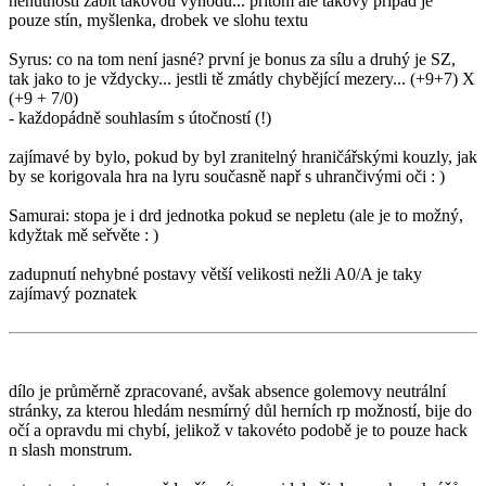
nenutnosti zabít takovou výhodu... přitom ale takový případ je
pouze stín, myšlenka, drobek ve slohu textu
Syrus: co na tom není jasné? první je bonus za sílu a druhý je SZ,
tak jako to je vždycky... jestli tě zmátly chybějící mezery... (+9+7) X
(+9 + 7/0)
- každopádně souhlasím s útočností (!)
zajímavé by bylo, pokud by byl zranitelný hraničářskými kouzly, jak
by se korigovala hra na lyru současně např s uhrančivými oči : )
Samurai: stopa je i drd jednotka pokud se nepletu (ale je to možný,
kdyžtak mě seřvěte : )
zadupnutí nehybné postavy větší velikosti nežli A0/A je taky
zajímavý poznatek
dílo je průměrně zpracované, avšak absence golemovy neutrální
stránky, za kterou hledám nesmírný důl herních rp možností, bije do
očí a opravdu mi chybí, jelikož v takovéto podobě je to pouze hack
n slash monstrum.