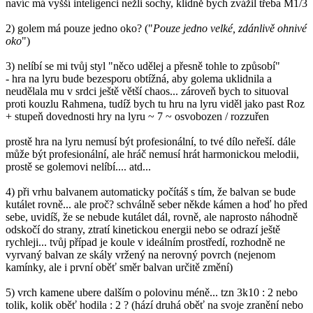
navíc má vyšší inteligenci nežli sochy, klidně bych zvážil třeba M1/3
2) golem má pouze jedno oko? ("
Pouze jedno velké, zdánlivě ohnivé
oko
")
3) nelíbí se mi tvůj styl "něco udělej a přesně tohle to způsobí"
- hra na lyru bude bezesporu obtížná, aby golema uklidnila a
neudělala mu v srdci ještě větší chaos... zároveň bych to situoval
proti kouzlu Rahmena, tudíž bych tu hru na lyru viděl jako past Roz
+ stupeň dovednosti hry na lyru ~ 7 ~ osvobozen / rozzuřen
prostě hra na lyru nemusí být profesionální, to tvé dílo neřeší. dále
může být profesionální, ale hráč nemusí hrát harmonickou melodii,
prostě se golemovi nelíbí.... atd...
4) při vrhu balvanem automaticky počítáš s tím, že balvan se bude
kutálet rovně... ale proč? schválně seber někde kámen a hoď ho před
sebe, uvidíš, že se nebude kutálet dál, rovně, ale naprosto náhodně
odskočí do strany, ztratí kinetickou energii nebo se odrazí ještě
rychleji... tvůj případ je koule v ideálním prostředí, rozhodně ne
vyrvaný balvan ze skály vržený na nerovný povrch (nejenom
kamínky, ale i první oběť směr balvan určitě změní)
5) vrch kamene ubere dalším o polovinu méně... tzn 3k10 : 2 nebo
tolik, kolik oběť hodila : 2 ? (hází druhá oběť na svoje zranění nebo