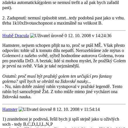
zdaleka automatická(golem se nemusí trefit a až pak bych zařadil
past).
2. Zadupnutí: nemusí způsobit smrt...tedy podobná past jako u vrhu.
třeba 1k10xživotaschopnost a maximálně na velikost B.
Hrabě Dracula
12. 10. 2008 v 14:24:36
Hamstere, nejsem schopen přijít na to, proč se ptáš MĚ. Však přesto
odpovím: tohle už k tomuto dílu nepatří. Nerozebíráme zde mýtus o
Golemovi z našeho světě, nýbrž hodnotíme autorova Golema, tvora
pro pravidla DrD. A beztak; lidé si mohou myslet, že pražšký Golem
je první na světě. Však je také nejznámější.
Ostatní: proč musí být pražský golem ten určující pro fantasy
golema? spíš bych se obrátil na židovské nauky...
- Nu, nám dobře známý rabín vystupoval v pražské legendě. Tento
rabín byl samozřejmě Žid. Z toho může mimo jiné vycházet ona
židovská nauka.
Hamster
12. 10. 2008 v 11:54:14
1) zranitelnost je podivná, řešil bych ji spíš stejně jako u oživlých
soch - tedy B,C,D,I,J,L,N,P