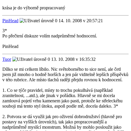
krása je do výborně propracovaný
PinHead
14. 10. 2008 v 20:57:21
3*
Po přečtení diskuze volím nadprůměrné hodnocení.
PinHead
Tuor
13. 10. 2008 v 16:35:32
Dílko se mi celkem líbilo. Nic světoborného to sice není, ale četl
jsem již mnoho o hodně horších a jen pár viditelně lepších příspěvků
v této rubrice. Ale místo tlachů raději přejdu rovnou k hodnocení.
1. Co se týče pravidel, místy to trochu pokulhává (například
zranitelnost, ...atd.), ale jinak v pořádku. Hlavně se mi docela
zamlouvá pojetí vrhu kamenem jako pasti, protože ke střeleckéhu
souboji má tento styl útoku, aspoň podle mě, docela daleko. 3*
2. Potvora se dá využít jak pro oživení dobrodružství (hlavně pro
postavy na vyšších úrovních), tak jako propracovanější a
nadprůměrně myslící monstrum. Možná by mohlo posloužit jako