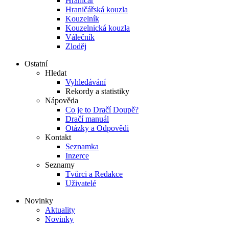
Hraničář
Hraničářská kouzla
Kouzelník
Kouzelnická kouzla
Válečník
Zloděj
Ostatní
Hledat
Vyhledávání
Rekordy a statistiky
Nápověda
Co je to Dračí Doupě?
Dračí manuál
Otázky a Odpovědi
Kontakt
Seznamka
Inzerce
Seznamy
Tvůrci a Redakce
Uživatelé
Novinky
Aktuality
Novinky