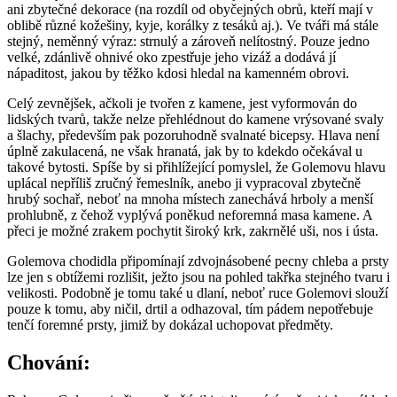
ani zbytečné dekorace (na rozdíl od obyčejných obrů, kteří mají v
oblibě různé kožešiny, kyje, korálky z tesáků aj.). Ve tváři má stále
stejný, neměnný výraz: strnulý a zároveň nelítostný. Pouze jedno
velké, zdánlivě ohnivé oko zpestřuje jeho vizáž a dodává jí
nápaditost, jakou by těžko kdosi hledal na kamenném obrovi.
Celý zevnějšek, ačkoli je tvořen z kamene, jest vyformován do
lidských tvarů, takže nelze přehlédnout do kamene vrýsované svaly
a šlachy, především pak pozoruhodně svalnaté bicepsy. Hlava není
úplně zakulacená, ne však hranatá, jak by to kdekdo očekával u
takové bytosti. Spíše by si přihlížející pomyslel, že Golemovu hlavu
uplácal nepříliš zručný řemeslník, anebo ji vypracoval zbytečně
hrubý sochař, neboť na mnoha místech zanechává hrboly a menší
prohlubně, z čehož vyplývá poněkud neforemná masa kamene. A
přeci je možné zrakem pochytit široký krk, zakrnělé uši, nos i ústa.
Golemova chodidla připomínají zdvojnásobené pecny chleba a prsty
lze jen s obtížemi rozlišit, ježto jsou na pohled takřka stejného tvaru i
velikosti. Podobně je tomu také u dlaní, neboť ruce Golemovi slouží
pouze k tomu, aby ničil, drtil a odhazoval, tím pádem nepotřebuje
tenčí foremné prsty, jimiž by dokázal uchopovat předměty.
Chování: