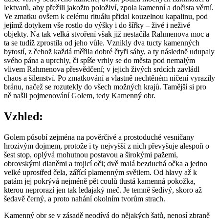
lektvarů, aby přežili jakožto položiví, zpola kamenní a dočista věrní.
Ve zmatku ovšem k celému rituálu přidal kouzelnou kapalinu, pod
jejímž dotykem vše rostlo do výšky i do šířky – živé i neživé
objekty. Na tak velká stvoření však již nestačila Rahmenova moc a
ta se tudíž zprostila od jeho vůle. Vznikly dva tucty kamenných
bytostí, z čehož každá měřila dobré čtyři sáhy, a ty následně udupaly
svého pána a uprchly, či spíše vrhly se do města pod nemalým
vlivem Rahmenova přesvědčení; v jejich živých srdcích zavládl
chaos a šílenství. Po zmatkování a vlastně nechtěném ničení vyrazily
bránu, načež se rozutekly do všech možných krajů. Tamější si pro
ně našli pojmenování Golem, tedy Kamenný obr.
Vzhled:
Golem působí zejména na pověrčivé a prostoduché vesničany
hrozivým dojmem, protože i ty nejvyšší z nich převyšuje alespoň o
šest stop, oplývá mohutnou postavou a širokými pažemi,
obrovskými dlaněmi a trojicí oči; dvě malá bezduchá očka a jedno
velké uprostřed čela, zářící plamenným světlem. Od hlavy až k
patám jej pokrývá nejméně pět coulů tlustá kamenná pokožka,
kterou neprorazí jen tak ledajaký meč. Je temně šedivý, skoro až
šedavě černý, a proto nahání okolním tvorům strach.
Kamenný obr se v zásadě neodívá do nějakých šatů, nenosí zbraně