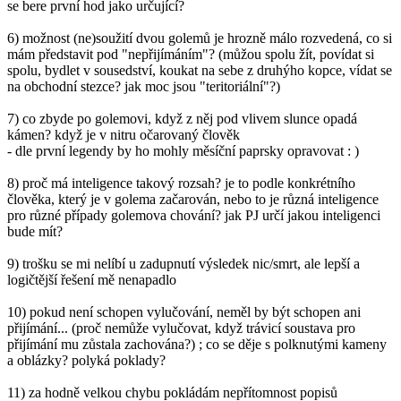
se bere první hod jako určující?
6) možnost (ne)soužití dvou golemů je hrozně málo rozvedená, co si
mám představit pod "nepřijímáním"? (můžou spolu žít, povídat si
spolu, bydlet v sousedství, koukat na sebe z druhýho kopce, vídat se
na obchodní stezce? jak moc jsou "teritoriální"?)
7) co zbyde po golemovi, když z něj pod vlivem slunce opadá
kámen? když je v nitru očarovaný člověk
- dle první legendy by ho mohly měsíční paprsky opravovat : )
8) proč má inteligence takový rozsah? je to podle konkrétního
člověka, který je v golema začarován, nebo to je různá inteligence
pro různé případy golemova chování? jak PJ určí jakou inteligenci
bude mít?
9) trošku se mi nelíbí u zadupnutí výsledek nic/smrt, ale lepší a
logičtější řešení mě nenapadlo
10) pokud není schopen vylučování, neměl by být schopen ani
přijímání... (proč nemůže vylučovat, když trávicí soustava pro
přijímání mu zůstala zachována?) ; co se děje s polknutými kameny
a oblázky? polyká poklady?
11) za hodně velkou chybu pokládám nepřítomnost popisů