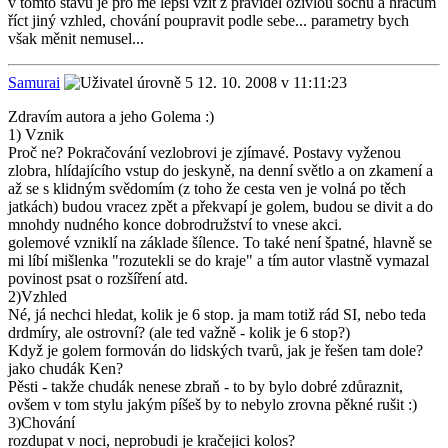
v tomto stavu je pro mě lepší vzít z pravidel oživlou sochu a hráčům
říct jiný vzhled, chování poupravit podle sebe... parametry bych
však měnit nemusel...
Samurai
12. 10. 2008 v 11:11:23
Zdravím autora a jeho Golema :)
1) Vznik
Proč ne? Pokračování vezlobrovi je zjímavé. Postavy vyženou
zlobra, hlídajícího vstup do jeskyně, na denní světlo a on zkamení a
až se s klidným svědomím (z toho že cesta ven je volná po těch
jatkách) budou vracez zpět a překvapí je golem, budou se divit a do
mnohdy nudného konce dobrodružství to vnese akci.
golemové vzniklí na základe šílence. To také není špatné, hlavně se
mi líbí mišlenka "rozutekli se do kraje" a tím autor vlastně vymazal
povinost psat o rozšíření atd.
2)Vzhled
Né, já nechci hledat, kolik je 6 stop. ja mam totiž rád SI, nebo teda
drdmíry, ale ostrovní? (ale ted važně - kolik je 6 stop?)
Když je golem formován do lidských tvarů, jak je řešen tam dole?
jako chudák Ken?
Pěsti - takže chudák nenese zbraň - to by bylo dobré zdůraznit,
ovšem v tom stylu jakým píšeš by to nebylo zrovna pěkné rušit :)
3)Chování
rozdupat v noci, neprobudi je kračejici kolos?