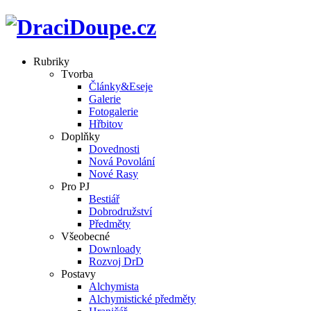
Rubriky
Tvorba
Články&Eseje
Galerie
Fotogalerie
Hřbitov
Doplňky
Dovednosti
Nová Povolání
Nové Rasy
Pro PJ
Bestiář
Dobrodružství
Předměty
Všeobecné
Downloady
Rozvoj DrD
Postavy
Alchymista
Alchymistické předměty