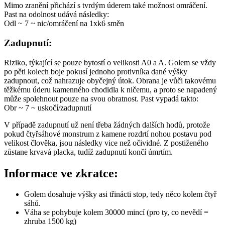
Mimo zranění přichází s tvrdým úderem také možnost omráčení.
Past na odolnost udává následky:
Odl ~ 7 ~ nic/omráčení na 1xk6 směn
Zadupnutí:
Riziko, týkající se pouze bytostí o velikosti A0 a A. Golem se vždy
po pěti kolech boje pokusí jednoho protivníka dané výšky
zadupnout, což nahrazuje obyčejný útok. Obrana je vůči takovému
těžkému úderu kamenného chodidla k ničemu, a proto se napadený
může spolehnout pouze na svou obratnost. Past vypadá takto:
Obr ~ 7 ~ uskočí/zadupnutí
V případě zadupnutí už není třeba žádných dalších hodů, protože
pokud čtyřsáhové monstrum z kamene rozdrtí nohou postavu pod
velikost člověka, jsou následky vice než očividné. Z postiženého
zůstane krvavá placka, tudíž zadupnutí končí úmrtím.
Informace ve zkratce:
Golem dosahuje výšky asi třinácti stop, tedy něco kolem čtyř
sáhů.
Váha se pohybuje kolem 30000 mincí (pro ty, co nevědí =
zhruba 1500 kg)