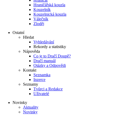
Hraničář
Hraničářská kouzla
Kouzelník
Kouzelnická kouzla
Válečník
Zloděj
Ostatní
Hledat
Vyhledávání
Rekordy a statistiky
Nápověda
Co je to Dračí Doupě?
Dračí manuál
Otázky a Odpovědi
Kontakt
Seznamka
Inzerce
Seznamy
Tvůrci a Redakce
Uživatelé
Novinky
Aktuality
Novinky