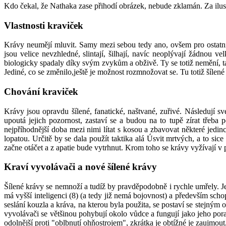
Kdo čekal, že Nathaka zase přihodí obrázek, nebude zklamán. Za ilus
Vlastnosti kraviček
Krávy neumějí mluvit. Samy mezi sebou tedy ano, ovšem pro ostatní 
jsou velice nevzhledné, slintají, šilhají, navíc neoplývají žádnou 
biologicky spadaly díky svým zvykům a obživě. Ty se totiž nemění, t
Jediné, co se změnilo,ještě je možnost rozmnožovat se. Tu totiž šílené
Chování kraviček
Krávy jsou opravdu šílené, fanatické, naštvané, zuřivé. Následují 
upoutá jejich pozornost, zastaví se a budou na to tupě zírat třeba
nejpříhodnější doba mezi nimi lítat s kosou a zbavovat některé jed
lopatou. Určitě by se dala použít taktika alá Úsvit mrtvých, a to si
začne otáčet a z apatie bude vytrhnut. Krom toho se krávy vyžívají v p
Kraví vyvolávači a nové šílené krávy
Šílené krávy se nemnoží a tudíž by pravděpodobně i rychle umřely. Je
má vyšší inteligenci (8) (a tedy již nemá bojovnost) a především sch
seslání kouzla a kráva, na kterou byla použita, se postaví se stejný
vyvolávači se většinou pohybují okolo vůdce a fungují jako jeho porad
odolnější proti "oblbnutí ohňostrojem", zkrátka je obtížné je zaujmout