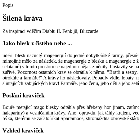
Popis:
Šílená kráva
Za inspiraci vděčím Diablu II. Fenk jů, Blizzarde.
Jako blesk z čistého nebe ...
udeřil blesk nacuclý magenergií do jedné dobytkářské farmy, přesněj
mimojiné mělo za následek, že magenergie z blesku a magenergie z žalu
selata né) v tomto prostoru se najednou nějak změnily. Postavily se
zuřivě. Pozornost ostatních krav se obrátila k němu. "Bratři a ses
otrokáře a farmáře!" A krávy ho následovaly. Popadly vidle, lopaty,
slintajících zabijáckých krav! Farmáře, jeho ženu, jeho děti a jeho sel
Poslání kraviček
Bouře metající mago-blesky odtáhla přes hřebeny hor jinam, zatímc
halapartny) a vesničanům krávy. Ano, opravdu, jak táhly krajem, ved
býka, kterému se začalo říkat Spartamoos, shromaždila obrovské stádo
Vzhled kraviček