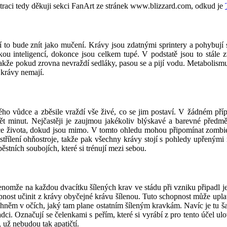
traci tedy děkuji sekci FanArt ze stránek www.blizzard.com, odkud je
to bude znít jako mučení. Krávy jsou zdatnými sprintery a pohybují 
velkou inteligencí, dokonce jsou celkem tupé. V podstatě jsou to stále
akže pokud zrovna nevraždí sedláky, pasou se a pijí vodu. Metabolismu
 krávy nemají.
svého vůdce a zběsile vraždí vše živé, co se jim postaví. V žádném p
 pět minut. Nejčastěji je zaujmou jakékoliv blýskavé a barevné před
ince života, dokud jsou mimo. V tomto ohledu mohou připomínat zombie
ce střílení ohňostroje, takže pak všechny krávy stojí s pohledy upřeným
ěstních soubojích, které si trénují mezi sebou.
nomže na každou dvacítku šílených krav ve stádu při vzniku připadl je
opnost učinit z krávy obyčejné krávu šílenou. Tuto schopnost může uplat
m ohněm v očích, jaký tam plane ostatním šíleným kravkám. Navíc je tu
ci. Označují se čelenkami s peřím, které si vyrábí z pro tento účel ul
, už nebudou tak apatičtí.