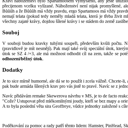
Kraví náboženství bylo Spartamoosem vymyšleno, aby ještě utužilo
přecijenom vcelku vylízané. Náboženství není nijak promyšlené, al
Bůůůh a že Bůůůh má vždy pravdu, ergo Spartamoos má vždy pravdu. 
nemají telata (pokud tedy neměly mladá telata, která je třeba živit
všechny zajaté krávy, dojdou šílené krávy i se stádem do země zaslíben
Souboj
V souboji budou kravky tuhými soupeři, především kvůli počtu. Na d
(pravidlově je mít nesmějí). Pak mají také svůj speciální útok, kte
útok se SZ 4 /+3, ale má možnost odhodit cíl na zem, takže se poté
odhození/běžný útok
.
Dodatky
Je to sice mírně humorné, ale dá se to použít i zcela vážně. Chcete-li
pak bude armáda šílených krav pro vás jistě to pravé. Navíc se z jed
Navíc přidávám remake Skewerova návrhu v MS, je to de facto reakce
"Cože? Ustupovat před mlékomilnými joudy, kteří se bez mapy a orient
A to byla poslední věta sira Geoffreye, vůdce jednotky založené s cí
Poděkování za pomoc a rady patří těmto lidem: Hamster, PinHead, S