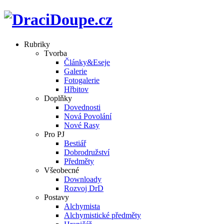
Rubriky
Tvorba
Články&Eseje
Galerie
Fotogalerie
Hřbitov
Doplňky
Dovednosti
Nová Povolání
Nové Rasy
Pro PJ
Bestiář
Dobrodružství
Předměty
Všeobecné
Downloady
Rozvoj DrD
Postavy
Alchymista
Alchymistické předměty