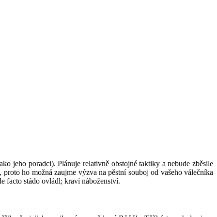
 jako jeho poradci). Plánuje relativně obstojné taktiky a nebude zběsile
lný, proto ho možná zaujme výzva na pěstní souboj od vašeho válečníka
e facto stádo ovládl; kraví náboženství.