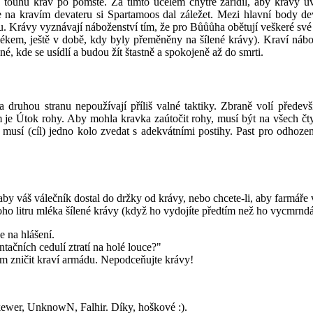
 touhu krav po pomstě. Za tímto účelem chytře zařídil, aby krávy uv
e na kravím devateru si Spartamoos dal záležet. Mezi hlavní body d
Krávy vyznávají náboženství tím, že pro Bůůůha obětují veškeré své 
 mlékem, ještě v době, kdy byly přeměněny na šílené krávy). Kraví ná
é, kde se usídlí a budou žít štastně a spokojeně až do smrti.
ruhou stranu nepoužívají příliš valné taktiky. Zbraně volí především
rým je Útok rohy. Aby mohla kravka zaútočit rohy, musí být na všech čt
 musí (cíl) jedno kolo zvedat s adekvátními postihy. Past pro odhoz
, aby váš válečník dostal do držky od krávy, nebo chcete-li, aby farmář
noho litru mléka šílené krávy (když ho vydojíte předtím než ho vycmrnd
 na hlášení.
ačních cedulí ztratí na holé louce?"
lem zničit kraví armádu. Nepodceňujte krávy!
kewer, UnknowN, Falhir. Díky, hoškové :).