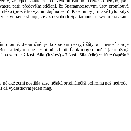
ěřily, že jejich vznik má na svědomí Bůůůh. Těžké to nebylo, jsou
evatera patří především sdělení, že Spartamoosovými ústy promlouvá
mléko (prostě ho vycmrndají na zem). K čemu by jim také bylo, když
boženství navíc slibuje, že až osvobodí Spartamoos se svými kravkami
 dlouhé, dvouručné, jelikož se ani nekryjí štíty, ani nenosí zbroje
yřech a tedy u sebe nesmí míti zbraň. Útok rohy se počítá jako běžný
ení na zem je
2 krát Síla (krávy) - 2 krát Síla (cíle) ~ 10 ~ úspěšné
e v nějaké zemi postihla zase nějaká originálnější pohroma než neúroda,
á) dá vydestilovat jeden mag.