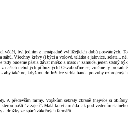
itel věděl, byl jedním z nenápadně vyhlížejících dubů posvátných. To
áhů. Všechny krávy (i býci a volové, telátka a jalovice, selata... né,
 se tady budeme pást a dávat mléko a maso?" zamučel jeden statný býk
maso z našich nebohých příbuzných! Osvoboďme se, zničme ty proradné
l - aby také ne, když mu do ložnice vtrhla banda po zuby ozbrojených
ty. A především farmy. Vojákům sebraly zbraně (nejvíce si oblíbily
 kterou našli "v zajetí". Malá kraví armáda tak pod vedením statného
hy a družky ze spárů zákeřných farmářů.