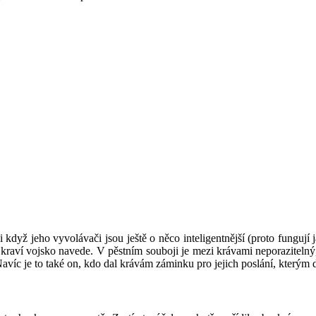
 i když jeho vyvolávači jsou ještě o něco inteligentnější (proto fungují
své kraví vojsko navede. V pěstním souboji je mezi krávami neporazite
avíc je to také on, kdo dal krávám záminku pro jejich poslání, kterým d