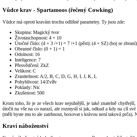
Vůdce krav - Spartamoos (řečený Cowking)
Vůdce má oproti kravám trochu odlišné parametry. Ty jsou zde:
Skupina: Magický tvor
Životaschopnost: 4 + 10
Útočné číslo: (4 + 3 /+1) = 7 /+1 (pěst); (4 + SZ) (boj se zbraní)
Obranné číslo: (0 + 1) = 1
Odolnost: 16
Inteligence: 7
Přesvědčení: ZkZ
Velikost: C
Zranitelnost: A/2, B, C, D, G, H, I, J, K, L
Pohyblivost: 14/Zvíře
Poklady: Nic
Zkušenost: 500
Krom toho, že je ze všech krav nejsilnější, je také znatelně chytřejší,
útočit na vše na co narazí, ale rozmyslí si jak, odkud a kdy na cíl 
(měli byste mu to ale zatrhnout, boxovat s krávou není taková prča). N
Kraví náboženství