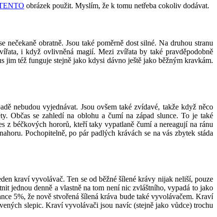
TENTO
obrázek použit. Myslím, že k tomu netřeba cokoliv dodávat.
se nečekaně obratně. Jsou také poměrně dost silné. Na druhou stranu
 zvířata, i když ovlivněná magií. Mezi zvířata by také pravděpodobně
s jim též funguje stejně jako kdysi dávno ještě jako běžným kravkám.
řípadě nebudou vyjednávat. Jsou ovšem také zvídavé, takže když něco
měty. Občas se zahledí na oblohu a čumí na západ slunce. To je také
s z béčkových hororů, kteří taky vypatlaně čumí a nereagují na ránu
i nahoru. Pochopitelně, po pár padlých krávách se na vás zbytek stáda
den kraví vyvolávač. Ten se od běžné šílené krávy nijak neliší, pouze
nit jednou denně a vlastně na tom není nic zvláštního, vypadá to jako
 šance 5%, že nově stvořená šílená kráva bude také vyvolávačem. Kraví
ovených slepic. Kraví vyvolávači jsou navíc (stejně jako vůdce) trochu