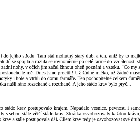
i do jejího středu. Tam stál mohutný starý dub, a ten, aniž by to maj
dů se spojila a rozlila se rovnoměrně po celé farmě do vzdálenosti sta s
 na zadní nohy, v očích jim začal žhnout oheň poznání a vzteku. "Co my
try, poslouchejte mě. Dnes jsme procitli! Už žádné mléko, už žádné 
 motyky i hole a vtrhli do domu farmáře. Ten pochopitelně celkem čumě
átka našli ráno rozsekané a roztrhané. A jeho stádo krav bylo pryč...
o stádo krav postupovalo krajem. Napadalo vesnice, pevnosti i samo
ly s sebou stále větší stádo krav. Zkrátka osvobozovaly každou krávu,
 krav a stále postupovala dál. Cílem krav tedy je osvobozovat své dru