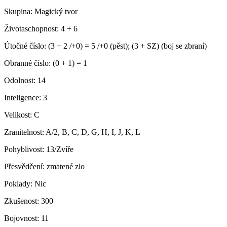
Skupina:
Magický tvor
Životaschopnost:
4 + 6
Útočné číslo:
(3 + 2 /+0) = 5 /+0 (pěst); (3 + SZ) (boj se zbraní)
Obranné číslo:
(0 + 1) = 1
Odolnost:
14
Inteligence:
3
Velikost:
C
Zranitelnost:
A/2, B, C, D, G, H, I, J, K, L
Pohyblivost:
13/Zvíře
Přesvědčení:
zmatené zlo
Poklady:
Nic
Zkušenost:
300
Bojovnost:
11