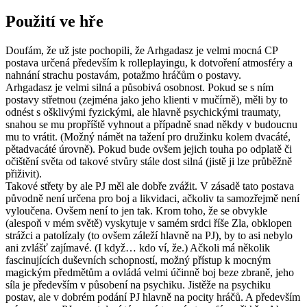
Použití ve hře
Doufám, že už jste pochopili, že Arhgadasz je velmi mocná CP
postava určená především k rolleplayingu, k dotvoření atmosféry a
nahnání strachu postavám, potažmo hráčům o postavy.
Arhgadasz je velmi silná a působivá osobnost. Pokud se s ním
postavy střetnou (zejména jako jeho klienti v mučírně), měli by to
odnést s ošklivými fyzickými, ale hlavně psychickými traumaty,
snahou se mu propříště vyhnout a případně snad někdy v budoucnu
mu to vrátit. (Možný námět na tažení pro družinku kolem dvacáté,
pětadvacáté úrovně). Pokud bude ovšem jejich touha po odplatě či
očištění světa od takové stvůry stále dost silná (jistě ji lze průběžně
přiživit).
Takové střety by ale PJ měl ale dobře zvážit. V zásadě tato postava
původně není určena pro boj a likvidaci, ačkoliv ta samozřejmě není
vyloučena. Ovšem není to jen tak. Krom toho, že se obvykle
(alespoň v mém světě) vyskytuje v samém srdci říše Zla, obklopen
strážci a patolízaly (to ovšem záleží hlavně na PJ), by to asi nebylo
ani zvlášť zajímavé. (I když… kdo ví, že.) Ačkoli má několik
fascinujících duševních schopností, možný přístup k mocným
magickým předmětům a ovládá velmi účinně boj beze zbraně, jeho
síla je především v působení na psychiku. Jistěže na psychiku
postav, ale v dobrém podání PJ hlavně na pocity hráčů. A především