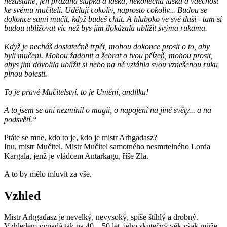
nezůstane, jen prázdná slupka a láska, nekonečná láska a vděčnost
ke svému mučiteli. Udělají cokoliv, naprosto cokoliv... Budou se
dokonce sami mučit, když budeš chtít. A hluboko ve své duši - tam si
budou ubližovat víc než bys jim dokázala ublížit svýma rukama.
Když je necháš dostatečně trpět, mohou dokonce prosit o to, aby
byli mučeni. Mohou žadonit a žebrat o tvou přízeň, mohou prosit,
abys jim dovolila ublížit si nebo na ně vztáhla svou vznešenou ruku
plnou bolesti.
To je pravé Mučitelství, to je Umění, andílku!
A to jsem se ani nezmínil o magii, o napojení na jiné světy... a na
podsvětí.“
Ptáte se mne, kdo to je, kdo je mistr Arhgadasz?
Inu, mistr Mučitel. Mistr Mučitel samotného nesmrtelného Lorda
Kargala, jenž je vládcem Antarkagu, říše Zla.
A to by mělo mluvit za vše.
Vzhled
Mistr Arhgadasz je nevelký, nevysoký, spíše štíhlý a drobný.
Vzhledem vypadá tak na 40 – 50 let, jeho skutečný věk však může