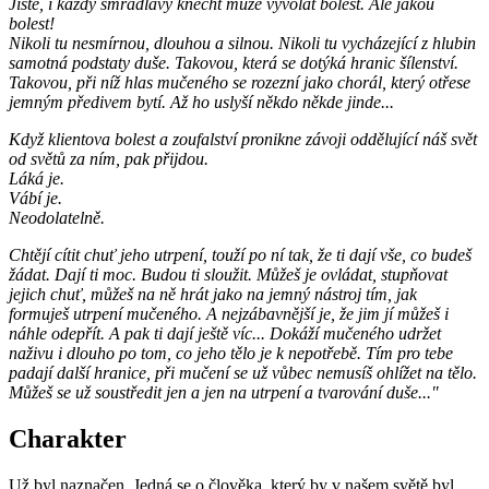
Jistě, i každý smradlavý knecht může vyvolat bolest. Ale jakou
bolest!
Nikoli tu nesmírnou, dlouhou a silnou. Nikoli tu vycházející z hlubin
samotná podstaty duše. Takovou, která se dotýká hranic šílenství.
Takovou, při níž hlas mučeného se rozezní jako chorál, který otřese
jemným předivem bytí. Až ho uslyší někdo někde jinde...
Když klientova bolest a zoufalství pronikne závoji oddělující náš svět
od světů za ním, pak přijdou.
Láká je.
Vábí je.
Neodolatelně.
Chtějí cítit chuť jeho utrpení, touží po ní tak, že ti dají vše, co budeš
žádat. Dají ti moc. Budou ti sloužit. Můžeš je ovládat, stupňovat
jejich chuť, můžeš na ně hrát jako na jemný nástroj tím, jak
formuješ utrpení mučeného. A nejzábavnější je, že jim jí můžeš i
náhle odepřít. A pak ti dají ještě víc... Dokáží mučeného udržet
naživu i dlouho po tom, co jeho tělo je k nepotřebě. Tím pro tebe
padají další hranice, při mučení se už vůbec nemusíš ohlížet na tělo.
Můžeš se už soustředit jen a jen na utrpení a tvarování duše..."
Charakter
Už byl naznačen. Jedná se o člověka, který by v našem světě byl