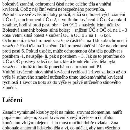
bolestivá zranění, ochromení části nebo celého těla a vnitřní
krvácení. Což z něj činí velmi nebezpečného protivníka.
Pokud chce své zvláštní útoky použít, sníží si u bolestivých zranění
ÚČ o 1, u ochromení ÚČ o 2, u vnitřního krvácení ÚČ o 3 a pokud
zasáhne, hodí si proti pasti obr + žvt 9/12 s následujícími účinky:
Bolestivá zranění: bolest/ silná bolest + snížení ÚČ a OČ o1 na 1 - 3
kola/ velmi silná bolest + snížení ÚČ a OČ o 2 na 1 - 6 kol.
Ochromení: nic/ochromení zasažené části těla na 1k6 kol/ochromení
zasažené části těla na 1 směnu. Ochromená oběť si háže na odolnost
proti pasti 6. Pokud uspěje, může ochromenou část těla používat s
postihem -1, neuspěje- li, pak s postihem – 3. Jak se to promítne do
ÚČ a OČ postavy záleží na tom, která konkrétní část těla byla
zasažena a tudíž to budiž ponecháno na rozhodnutí PJ.
Vnitřní krvácení: nic/vnitřní krvácení rychlostí 1 život za kolo až do
výše ¼ stínového zranění utrženého tímto útokem/vnitřní krvácení
rychlostí 1 život za kolo až do výše ¾ právě utrženého stínového
zranění.
Léčení
Zasadit vymknuté klouby zpět na místo, srovnat zlomeninu, natřít
popáleninu olejem, zavřít krvácení žhavým železem či uťatou
končetinu vřelým olejem – i to musí mučitel dobře ovládat. Zná
dokonale anatomii lidského těla a ví, co udělat, aby tam všechno