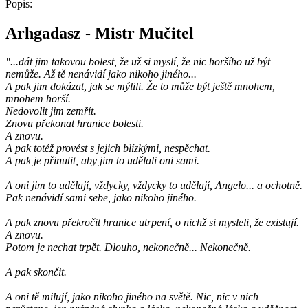
Popis:
Arhgadasz - Mistr Mučitel
"...dát jim takovou bolest, že už si myslí, že nic horšího už být
nemůže. Až tě nenávidí jako nikoho jiného...
A pak jim dokázat, jak se mýlili. Že to může být ještě mnohem,
mnohem horší.
Nedovolit jim zemřít.
Znovu překonat hranice bolesti.
A znovu.
A pak totéž provést s jejich blízkými, nespěchat.
A pak je přinutit, aby jim to udělali oni sami.
A oni jim to udělají, vždycky, vždycky to udělají, Angelo... a ochotně.
Pak nenávidí sami sebe, jako nikoho jiného.
A pak znovu překročit hranice utrpení, o nichž si mysleli, že existují.
A znovu.
Potom je nechat trpět. Dlouho, nekonečně... Nekonečně.
A pak skončit.
A oni tě milují, jako nikoho jiného na světě. Nic, nic v nich