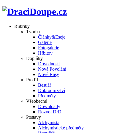
Rubriky
Tvorba
Články&Eseje
Galerie
Fotogalerie
Hřbitov
Doplňky
Dovednosti
Nová Povolání
Nové Rasy
Pro PJ
Bestiář
Dobrodružství
Předměty
Všeobecné
Downloady
Rozvoj DrD
Postavy
Alchymista
Alchymistické předměty