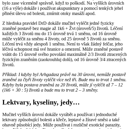
bylo zase víceméně správně, když to poškodí. Na vyšších úrovních
(16 a výše) dokáže i používat akupunktury a pomocí tenkých jehel
přinést úlevu od bolesti, zmírnit otoky masáží apod.
Z hlediska pravidel DrD dokáže mučitel vyléčit jedné fyzicky
zraněné postavě bez magie až 1k6 + Žvt (úroveň/5) životů. Léčení
každých 3 životů mu do 15 úrovně trvá 1 směnu, od 16 úrovně
může vyléčit za směnu 4 životy, od 25 úrovně 5 životů za směnu.
Léčení trvá vždy alespoň 1 směnu. Není to však žádný felčar, jeho
léčivá schopnost má své hranice a omezení. Může zraněné postavě
vrátit do 15 úrovně svého povolání maximálně 2/3 životů ztracených
fyzickým zraněním (zaokrouhluj dolů), od 16 úrovně 3/4 ztracených
životů.
Příklad: I kdyby byl Arhgadasz právě na 30 úrovni, nemůže postavě
zraněné za čtyři životy vyléčit více než tři. Bude mu to trvat 1 směnu.
Kdyby byla postava zraněná za 20 životů, může jí vyléčit až 7 – 12
(1k6 + 30 : 5) životů a bude mu to trvat 2 – 3 směny.
Lektvary, kyseliny, jedy…
Mučitel vyšších úrovní dokáže vyrábět a používat i jednoduché
lektvary způsobující bolesti a křeče, leptavé a žíravé směsi a také
ohavně působící jedy. Může používat i rozličné exotické parazity,