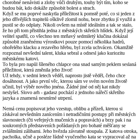
chorobné nenávisti a zloby vůči druhým, touhy být tím, koho se
budou bát, kdo dokáže způsobit bolest a strach.
Když se mu poprvé naskytla příležitost k pomstě poté, co si jeden z
jeho dřívějších trapitelů ošklivě zlomil nohu, beze zbytku jí využil a
pustil se do odplaty. Nikoli ovšem na místě ideálním a tak se stalo,
že ho při tom přistihla jedna z městských skřetích hlídek. Když její
velitel spatřil, co všechno ten mrňavý sedmiletý klučina dokázal
způsobit zraněnému výrostkovi pouze pomocí několika hadrů,
ohořelého klacku a rezavého hřebu, byl zcela uchvácen. Okamžitě
rozpoznal nevšední talent, kluka sebral a odnesl jako kuriozitu
městskému katovi.
To byla pro napůl šíleného chlapce ona snad samým peklem seslaná
příležitost, která změnila jeho život!
Už tehdy, v sedmi letech věděl, naprosto jistě věděl, čeho chce
dosáhnout. A jako první věc, kterou sám ve svém novém životě
učinil, byl výběr nového jména. Žádné jiné od něj kat nikdy
neslyšel. Slovo arh - gadasz pochází z jednoho nářečí skřetího
jazyka a znamená nesmírné utrpení.
Nemá cenu popisovat jeho vzestup, oblibu a přízeň, kterou si
získával nevšedním zanícením i netradičními postupy při městských
slavnostech (čti veřejných mučeních a popravách) a brzy pak i na
soukromých představeních pořádaných pro bohaté měšťany se
zvláštními zálibami. Jeho hvězda závratně stoupala. Z katova otroka,
pacholka, učně a posléze řádně vyučeného kata se vypracoval až na