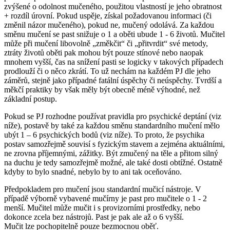
zvýšené o odolnost mučeného, použitou vlastností je jeho obratnost
+ rozdíl úrovní. Pokud uspěje, získal požadovanou informaci (či
změnil názor mučeného), pokud ne, mučený odolává. Za každou
směnu mučení se past snižuje o 1 a oběti ubude 1 - 6 životů. Mučitel
může při mučení libovolně „změkčit“ či „přitvrdit“ své metody,
ztráty životů oběti pak mohou být pouze stínové nebo naopak
mnohem vyšší, čas na snížení pasti se logicky v takových případech
prodlouží či o něco zkrátí. To už nechám na každém PJ dle jeho
záměrů, stejně jako případné fatální úspěchy či neúspěchy. Tvrdší a
měkčí praktiky by však měly být obecně méně výhodné, než
základní postup.
Pokud se PJ rozhodne používat pravidla pro psychické deptání (viz
níže), postavě by také za každou směnu standardního mučení mělo
ubýt 1 – 6 psychických bodů (viz níže). To proto, že psychika
postav samozřejmě souvisí s fyzickým stavem a zejména aktuálními,
ne zrovna příjemnými, zážitky. Být zmučený na těle a přitom silný
na duchu je tedy samozřejmě možné, ale také dosti obtížné. Ostatně
kdyby to bylo snadné, nebylo by to ani tak oceňováno.
Předpokladem pro mučení jsou standardní mučicí nástroje. V
případě výborně vybavené mučírny je past pro mučitele o 1 - 2
menší. Mučitel může mučit i s provizorními prostředky, nebo
dokonce zcela bez nástrojů. Past je pak ale až o 6 vyšší.
Mučit lze pochopitelně pouze bezmocnou oběť.