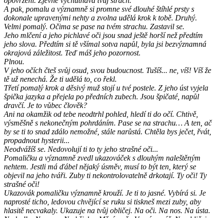
opovržení. Zjevně vychutnává tvůj strach.
A pak, pomalu a významně si promne své dlouhé štíhlé prsty s
dokonale upravenými nehty a zvolna udělá krok k tobě. Druhý.
Velmi pomalý. Očima se pase na tvém strachu. Zastavil se.
Jeho mlčení a jeho pichlavé oči jsou snad ještě horší než předtím
jeho slova. Předtím si tě všímal sotva napůl, byla jsi bezvýznamná
okrajová záležitost. Teď máš jeho pozornost.
Plnou.
V jeho očích čteš svůj osud, svou budoucnost. Tušíš... ne, víš! Víš že
tě už nenechá. Že ti udělá to, co řekl.
Třetí pomalý krok a děsivý muž stojí u tvé postele. Z jeho úst vyjela
špička jazyka a přejela po předních zubech. Jsou špičaté, napůl
dravčí. Je to vůbec člověk?
Ani na okamžik od tebe neodtrhl pohled, hledí ti do očí. Chtivě,
výsměšně s nekonečným pohrdáním. Pase se na strachu… A ten, ač
by se ti to snad zdálo nemožné, stále narůstá. Chtěla bys ječet, řvát,
propadnout hysterii...
Neodvážíš se. Nedovolují ti to ty jeho strašné oči...
Pomaličku a významně zvedl ukazováček s dlouhým naleštěným
nehtem. Jestli má ďábel nějaký úsměv, musí to být ten, který se
objevil na jeho tváři. Zuby ti nekontrolovatelně drkotají. Ty oči! Ty
strašné oči!
Ukazovák pomaličku významně krouží. Je ti to jasné. Vybírá si. Je
naprosté ticho, ledovou chvějící se ruku si tiskneš mezi zuby, aby
hlasitě necvakaly. Ukazuje na tvůj obličej. Na oči. Na nos. Na ústa.