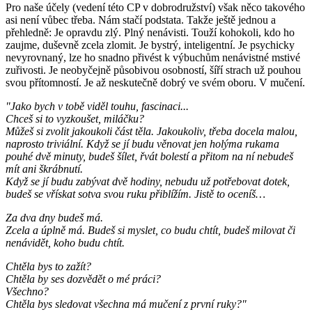
Pro naše účely (vedení této CP v dobrodružství) však něco takového
asi není vůbec třeba. Nám stačí podstata. Takže ještě jednou a
přehledně: Je opravdu zlý. Plný nenávisti. Touží kohokoli, kdo ho
zaujme, duševně zcela zlomit. Je bystrý, inteligentní. Je psychicky
nevyrovnaný, lze ho snadno přivést k výbuchům nenávistné mstivé
zuřivosti. Je neobyčejně působivou osobností, šíří strach už pouhou
svou přítomností. Je až neskutečně dobrý ve svém oboru. V mučení.
"Jako bych v tobě viděl touhu, fascinaci...
Chceš si to vyzkoušet, miláčku?
Můžeš si zvolit jakoukoli část těla. Jakoukoliv, třeba docela malou,
naprosto triviální. Když se jí budu věnovat jen holýma rukama
pouhé dvě minuty, budeš šílet, řvát bolestí a přitom na ní nebudeš
mít ani škrábnutí.
Když se jí budu zabývat dvě hodiny, nebudu už potřebovat dotek,
budeš se vřískat sotva svou ruku přiblížím. Jistě to oceníš…
Za dva dny budeš má.
Zcela a úplně má. Budeš si myslet, co budu chtít, budeš milovat či
nenávidět, koho budu chtít.
Chtěla bys to zažít?
Chtěla by ses dozvědět o mé práci?
Všechno?
Chtěla bys sledovat všechna má mučení z první ruky?"