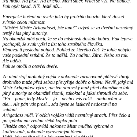
Na hrdlo. Na prsa. Na břicho. Mění směr. Vrací se výš. Na obličej.
Pak opět klesá. Níž. Ještě níž...
Energické bušení na dveře jako by protrhlo kouzlo, které dosud
svíralo celou místnost.
"Mistře! Mistře Arhgadaszi, jste tam?" ozývá se za dveřmi neznámý
tvrdý hlas plný autority.
Na okamžik máš pocit, že se do místnosti dostala kobra. Pak teprve
pochopíš, že zvuk vyšel z úst toho strašného člověka.
Věnoval ti poslední pohled. Pohled ze kterého čteš, že tohle nebylo
vaše poslední setkání. Že to udělá. Za hodinu. Zítra. Nebo za rok.
Ale udělá.
Pak se otočil a otevřel dveře.
Za nimi stojí mohutný voják v dokonale zpracované plátové zbroji,
drobného muže před sebou převyšuje dobře o hlavu. Nevíš, jaký má
Mistr Arhgadasz výraz, ale ten obrovský muž před okamžikem tak
plný autority se okamžitě zlomil, zakoktal a jaksi zhroutil do sebe.
"Pa... pane, tedy Mistře... já... nechci vás rušit... omlouvám se...
ale... Ale pán vás prosí... zda byste se laskavě nedostavil na
snídani..."
Arhgadasz mlčí. V očích vojáka vidíš nesmírný strach. Přes čelo a
po spánku mu zvolna stéká kapka potu.
"Jistěže ano," odpovídá nakonec Mistr mučitel vybraně a
kultivovaně, dokonale vyrovnaným tónem.