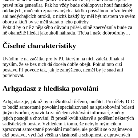
pravá ruka generála). Pak ho vždy bude obklopovat houf fanaticky
oddaných, mučením zpracovaných a takřka posvátnou hrůzu téměř
ani nedýchajících otroků, z nichž každý by měl být mistrem ve svém
oboru a kteří by se měli starat o jeho potřeby.
Pokud by o ně z nějakého důvodu přišel, silně znervózní a bude za
ně okamžitě hledat jakoukoli náhradu. Třeba i naše dobrodruhy…
Číselné charakteristiky
Uvádím je na začátku pro ty PJ, kterým na nich záleží. Jinak si
myslím, že se bez nich dá docela dobře obejít. Pokud tuto cizí
postavu PJ povede tak, jak je zamýšleno, neměl by je snad ani
potřebovat.
Arhgadasz z hlediska povolání
Arhgadasz je, jak už bylo několikrát řečeno, mučitel. Pro účely DrD
to budiž samostatné povolání specializované na způsobování bolesti
jiným tvorům, zpravidla za účelem získávání informací, změny
jejich postojů a chování, či prostě kvůli zábavě a potěšení některých
sadistických postav. Vzhledem k tomu, že nebylo mým cílem
zpracovat samostatné povolání mučitele, ale podělit se o zajímavou
cizí postavu, vychází většina vlastností a schopností z upravených