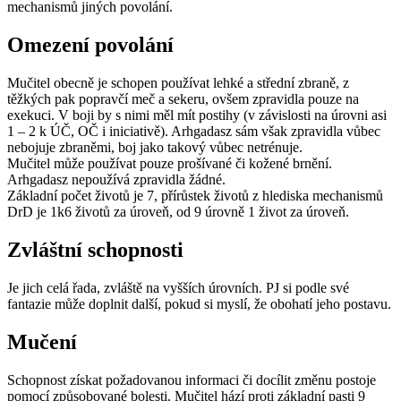
mechanismů jiných povolání.
Omezení povolání
Mučitel obecně je schopen používat lehké a střední zbraně, z
těžkých pak popravčí meč a sekeru, ovšem zpravidla pouze na
exekuci. V boji by s nimi měl mít postihy (v závislosti na úrovni asi
1 – 2 k ÚČ, OČ i iniciativě). Arhgadasz sám však zpravidla vůbec
nebojuje zbraněmi, boj jako takový vůbec netrénuje.
Mučitel může používat pouze prošívané či kožené brnění.
Arhgadasz nepoužívá zpravidla žádné.
Základní počet životů je 7, přírůstek životů z hlediska mechanismů
DrD je 1k6 životů za úroveň, od 9 úrovně 1 život za úroveň.
Zvláštní schopnosti
Je jich celá řada, zvláště na vyšších úrovních. PJ si podle své
fantazie může doplnit další, pokud si myslí, že obohatí jeho postavu.
Mučení
Schopnost získat požadovanou informaci či docílit změnu postoje
pomocí způsobované bolesti. Mučitel hází proti základní pasti 9