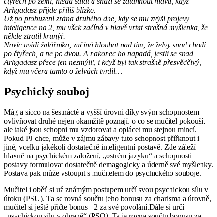
čtyřech po zemi, hledá salát a snaží se zatáhnout hlavu, když
Arhgadasz přijde příliš blízko.
Už po probuzení zrána druhého dne, kdy se mu zvýší projevy
inteligence na 2, mu však začíná v hlavě vrtat strašná myšlenka, že
někde ztratil krunýř.
Navíc uvidí žalářníka, začíná hloubat nad tím, že želvy snad chodí
po čtyřech, a ne po dvou. A nakonec ho napadá, jestli se snad
Arhgadasz přece jen nezmýlil, i když byl tak strašně přesvědčivý,
když mu včera tamto o želvách tvrdil…
Psychický souboj
Mág a sicco na šestnácté a vyšší úrovni díky svým schopnostem
ovlivňovat druhé nejen okamžitě poznají, o co se mučitel pokouší,
ale také jsou schopni mu vzdorovat a oplácet mu stejnou mincí.
Pokud PJ chce, může v zájmu zábavy tuto schopnost přiřknout i
jiné, vcelku jakékoli dostatečně inteligentní postavě. Zde záleží
hlavně na psychickém založení, „ostrém jazyku“ a schopnosti
postavy formulovat dostatečně demagogicky a úderně své myšlenky.
Postava pak může vstoupit s mučitelem do psychického souboje.
Mučitel i oběť si už známým postupem určí svou psychickou sílu v
útoku (PSU). Ta se rovná součtu jeho bonusu za charisma a úrovně,
mučitel si ještě přičte bonus +2 za své povolání.Dále si určí
„psychickou sílu v obraně“ (PSO). Ta je rovna součtu bonusu za