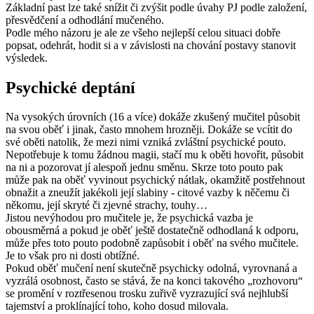
Základní past lze také snížit či zvýšit podle úvahy PJ podle založení,
přesvědčení a odhodlání mučeného.
Podle mého názoru je ale ze všeho nejlepší celou situaci dobře
popsat, odehrát, hodit si a v závislosti na chování postavy stanovit
výsledek.
Psychické deptání
Na vysokých úrovních (16 a více) dokáže zkušený mučitel působit
na svou oběť i jinak, často mnohem hrozněji. Dokáže se vcítit do
své oběti natolik, že mezi nimi vzniká zvláštní psychické pouto.
Nepotřebuje k tomu žádnou magii, stačí mu k oběti hovořit, působit
na ni a pozorovat jí alespoň jednu směnu. Skrze toto pouto pak
může pak na oběť vyvinout psychický nátlak, okamžitě postřehnout
obnažit a zneužít jakékoli její slabiny - citové vazby k něčemu či
někomu, její skryté či zjevné strachy, touhy…
Jistou nevýhodou pro mučitele je, že psychická vazba je
obousměrná a pokud je oběť ještě dostatečně odhodlaná k odporu,
může přes toto pouto podobně zapůsobit i oběť na svého mučitele.
Je to však pro ni dosti obtížné.
Pokud oběť mučení není skutečně psychicky odolná, vyrovnaná a
vyzrálá osobnost, často se stává, že na konci takového „rozhovoru“
se promění v roztřesenou trosku zuřivě vyzrazující svá nejhlubší
tajemství a proklínající toho, koho dosud milovala.