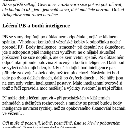
Až se příště setkají, Gelerin se v rozhovoru sice pokusí pokračovat,
ale budou to už „jen“ jedovatá slova, duši mučitele nezraní. Dokud
Arhgadasz sám znovu nezačne...
Léčení PB a bodů inteligence
PB se samy doplňují po důkladném odpočinku, nejlépe klidném
spánku. (Vhodnost konkrétní vězeňské kobky k odpočinku nechť
posoudí PJ). Body inteligence „ztracené“ při deptání (ve skutečnosti
jde o schopnost plně inteligenci využívat, ne o nějaké skutečné
poškození) se sice doplňují, ale celkem velmi špatně. Po důkladném
odpočinku přibude polovina ztracených bodů inteligence. Další bod
se vyléčí následující den, každý následující bod inteligence pak
přibude za dvojnásobek doby než ten předchozí. Následující bod
tedy po dvou dalších dnech, další po čtyřech dnech… Nejhůře jsou
na tom tedy velmi inteligentní postavy. Málo inteligentní tvorové si
totiž z řečí zpravidla moc nedělají a výčitky svědomí je trápí zřídka.
PJ může dobu léčení upravit - při procházkách v klášterních
zahradách a útěšných rozhovorech s mnichy se patrně budou body
inteligence navracet rychleji než za opakovaného šikanování bachaři
ve vězení…
Oči muže tě pozorují, lačně, posměšně, ústa se křiví v pobaveném