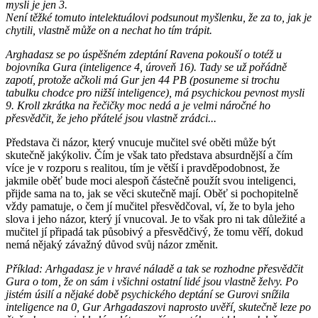
mysli je jen 3.
Není těžké tomuto intelektuálovi podsunout myšlenku, že za to, jak je
chytili, vlastně může on a nechat ho tím trápit.
Arghadasz se po úspěšném zdeptání Ravena pokouší o totéž u
bojovníka Gura (inteligence 4, úroveň 16). Tady se už pořádně
zapotí, protože ačkoli má Gur jen 44 PB (posuneme si trochu
tabulku chodce pro nižší inteligence), má psychickou pevnost mysli
9. Kroll zkrátka na řečičky moc nedá a je velmi náročné ho
přesvědčit, že jeho přátelé jsou vlastně zrádci...
Představa či názor, který vnucuje mučitel své oběti může být
skutečně jakýkoliv. Čím je však tato představa absurdnější a čím
více je v rozporu s realitou, tím je větší i pravděpodobnost, že
jakmile oběť bude moci alespoň částečně použít svou inteligenci,
přijde sama na to, jak se věci skutečně mají. Oběť si pochopitelně
vždy pamatuje, o čem jí mučitel přesvědčoval, ví, že to byla jeho
slova i jeho názor, který jí vnucoval. Je to však pro ni tak důležité a
mučitel jí připadá tak působivý a přesvědčivý, že tomu věří, dokud
nemá nějaký závažný důvod svůj názor změnit.
Příklad: Arhgadasz je v hravé náladě a tak se rozhodne přesvědčit
Gura o tom, že on sám i všichni ostatní lidé jsou vlastně želvy. Po
jistém úsilí a nějaké době psychického deptání se Gurovi snížila
inteligence na 0, Gur Arhgadaszovi naprosto uvěří, skutečně leze po