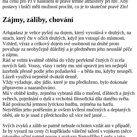
má cenu pro PJ v nastolení té pravé temné atmosféry při hře. Aby
postavy i hráči měli možnost procítit, co je to skutečné pravé Zlo!
Zájmy, záliby, chování
Arhgadasz je velice pyšný na dojem, který vyvolává v druhých, na
strach, který čte v očích druhých, když jen vstoupí do místnosti.
Vzhled, výraz a celkový dojem své osobnosti na druhé proto
považuje za neobyčejně důležitý a je předmětem jeho neustálé péče
a zájmu.
Rád se velmi kvalitně obléhá do vždy perfektně čistých či zcela
nových šatů. Vousy, vlasy i nehty mu smí upravit jen ten nejlepší
lazebník přesně podle jeho požadavků – a běda mu, kdyby neuspěl.
Lázeň využívá nejméně dvakrát denně.
Vždy vyžaduje, aby jídlo, které je mu předloženo, bylo dokonale
připraveno a naaranžováno.
Má v oblibě knihy, zejména vybraná díla o mučení, ďáblech a jiných
světech, pojednání o duši a vrcholná filosofická díla daného světa.
Rád poslouchá jemnou lyrickou hudbu, zejména na harfu.
Největším jeho potěšením je ovšem kvílení mučených a deptaných
obětí, ale to je snad z předchozího už více než jasné…
Svých zvyků a zálib se patrně nebude ochoten vzdát ani v případě,
že by vyrazil na cesty či kupříkladu válečné tažení s vojskem (něco
takového učiní patrně pouze z rozkazu Nejvyššího Lorda a jako