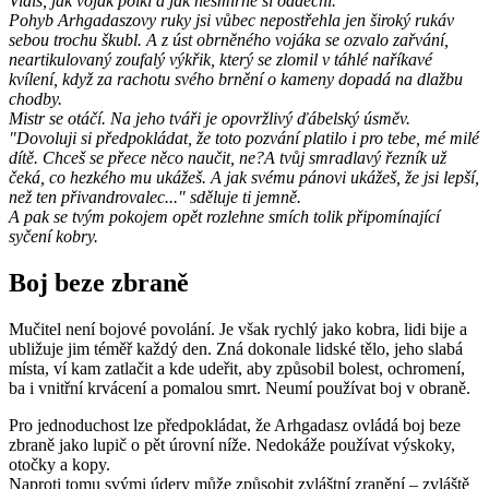
Vidíš, jak voják polkl a jak nesmírně si oddechl.
Pohyb Arhgadaszovy ruky jsi vůbec nepostřehla jen široký rukáv
sebou trochu škubl. A z úst obrněného vojáka se ozvalo zařvání,
neartikulovaný zoufalý výkřik, který se zlomil v táhlé naříkavé
kvílení, když za rachotu svého brnění o kameny dopadá na dlažbu
chodby.
Mistr se otáčí. Na jeho tváři je opovržlivý ďábelský úsměv.
"Dovoluji si předpokládat, že toto pozvání platilo i pro tebe, mé milé
dítě. Chceš se přece něco naučit, ne?A tvůj smradlavý řezník už
čeká, co hezkého mu ukážeš. A jak svému pánovi ukážeš, že jsi lepší,
než ten přivandrovalec..." sděluje ti jemně.
A pak se tvým pokojem opět rozlehne smích tolik připomínající
syčení kobry.
Boj beze zbraně
Mučitel není bojové povolání. Je však rychlý jako kobra, lidi bije a
ubližuje jim téměř každý den. Zná dokonale lidské tělo, jeho slabá
místa, ví kam zatlačit a kde udeřit, aby způsobil bolest, ochromení,
ba i vnitřní krvácení a pomalou smrt. Neumí používat boj v obraně.
Pro jednoduchost lze předpokládat, že Arhgadasz ovládá boj beze
zbraně jako lupič o pět úrovní níže. Nedokáže používat výskoky,
otočky a kopy.
Naproti tomu svými údery může způsobit zvláštní zranění – zvláště