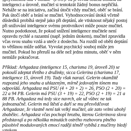
inteligenci a úrovně, mučitel si tentokrát žádný bonus nepřičítá.
Neháže se na iniciativu, začíná útočit vždy mučitel, oběť se brání.
Pak útočí oběť a brání se mučitel. Vyhodnocování útoků včetně
důsledků probíhá stejně jako při deptání, ale vtisknout nějaký postoj
při snižování inteligence svému protivníkovi může pouze mučitel.
Nutno podotknout, že pokud snížení inteligence mučitele není
opravdu rychlé a razantní (např. jedním útokem), mučitel zpravidla
včas svou snahu vzdá a uteče z doslechu. Na rozdíl od oběti deptání
to většinou může udělat. Vyvolat psychický souboj může jen
mučitel. Pokud ho přeruší na déle než jednu minutu, oběť v něm
nemůže pokračovat.
Příklad: Arhgadasz (inteligence 15, charisma 19, úroveň 20) se
pokouší zdeptat třetího z družinky, sicca Gelerina (charisma 17,
inteligence 15, úroveň 19). Tady však narazí. Gelerin okamžitě
rozpozná jeho snahu a uhlazeným, mírně jedovatým tónem mu
odpovídá. Arhgadasz má PSU (4 + 20 + 2) = 26, PSO (2 + 20) =
22 a 94 PB. Gelerin má PSU (3 + 19) = 22, PSO (2 + 19) = 21 a
88 PB. Arhgadasz má tedy sice navrch, ale už vůbec ne tak
jednoznačně. Gelerin má štěstí a daří se mu přesvědčovat
Arhgadasze, že vlastně není tak velký mučitel, ale zato velmi ubohý
zbabělec. Arhgadasz včas pochopí hrozbu, kterou Gelerinova slova
představují a po několika minutách ostrého rozhovoru plného
působivě modulovaných emocí raději téměř vybíhá z mučírny bledý
vztekem.