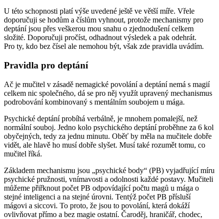
U této schopnosti platí výše uvedené ještě ve větší míře. Vřele
doporučuji se hodům a číslům vyhnout, protože mechanismy pro
deptání jsou přes veškerou mou snahu o zjednodušení celkem
složité. Doporučuji pročíst, odhadnout výsledek a pak odehrát.
Pro ty, kdo bez čísel ale nemohou být, však zde pravidla uvádím.
Pravidla pro deptání
Ač je mučitel v zásadě nemagické povolání a deptání nemá s magií
celkem nic společného, dá se pro něj využít upravený mechanismus
podrobování kombinovaný s mentálním soubojem u mága.
Psychické deptání probíhá verbálně, je mnohem pomalejší, než
normální souboj. Jedno kolo psychického deptání proběhne za 6 kol
obyčejných, tedy za jednu minutu. Oběť by měla na mučitele dobře
vidět, ale hlavě ho musí dobře slyšet. Musí také rozumět tomu, co
mučitel říká.
Základem mechanismu jsou „psychické body“ (PB) vyjadřující míru
psychické pružnosti, vnímavosti a odolnosti každé postavy. Mučiteli
můžeme přiřknout počet PB odpovídající počtu magů u mága o
stejné inteligenci a na stejné úrovni. Tentýž počet PB přísluší
mágovi a siccovi. To proto, že jsou to povolání, která dokáží
ovlivňovat přímo a bez magie ostatní. Čaroděj, hraničář, chodec,