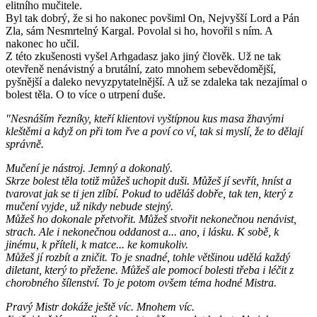
elitního mučitele.
Byl tak dobrý, že si ho nakonec povšiml On, Nejvyšší Lord a Pán
Zla, sám Nesmrtelný Kargal. Povolal si ho, hovořil s ním. A
nakonec ho učil.
Z této zkušenosti vyšel Arhgadasz jako jiný člověk. Už ne tak
otevřeně nenávistný a brutální, zato mnohem sebevědomější,
pyšnější a daleko nevyzpytatelnější. A už se zdaleka tak nezajímal o
bolest těla. O to více o utrpení duše.
"Nesnáším řezníky, kteří klientovi vyštípnou kus masa žhavými
kleštěmi a když on při tom řve a poví co ví, tak si myslí, že to dělají
správně.
Mučení je nástroj. Jemný a dokonalý.
Skrze bolest těla totiž můžeš uchopit duši. Můžeš jí sevřít, hníst a
tvarovat jak se ti jen zlíbí. Pokud to uděláš dobře, tak ten, který z
mučení vyjde, už nikdy nebude stejný.
Můžeš ho dokonale přetvořit. Můžeš stvořit nekonečnou nenávist,
strach. Ale i nekonečnou oddanost a... ano, i lásku. K sobě, k
jinému, k příteli, k matce... ke komukoliv.
Můžeš jí rozbít a zničit. To je snadné, tohle většinou udělá každý
diletant, který to přežene. Můžeš ale pomocí bolesti třeba i léčit z
chorobného šílenství. To je potom ovšem téma hodné Mistra.
Pravý Mistr dokáže ještě víc. Mnohem víc.