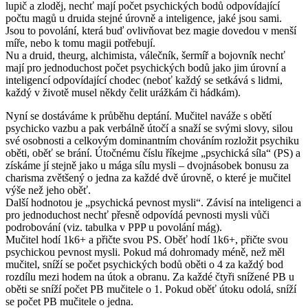
lupič a zloděj, nechť mají počet psychických bodů odpovídající
počtu magů u druida stejné úrovně a inteligence, jaké jsou sami.
Jsou to povolání, která buď ovlivňovat bez magie dovedou v menší
míře, nebo k tomu magii potřebují.
Nu a druid, theurg, alchimista, válečník, šermíř a bojovník nechť
mají pro jednoduchost počet psychických bodů jako jim úrovní a
inteligencí odpovídající chodec (neboť každý se setkává s lidmi,
každý v životě musel někdy čelit urážkám či hádkám).
Nyní se dostáváme k průběhu deptání. Mučitel naváže s obětí
psychicko vazbu a pak verbálně útočí a snaží se svými slovy, silou
své osobnosti a celkovým dominantním chováním rozložit psychiku
oběti, oběť se brání. Útočnému číslu říkejme „psychická síla“ (PS) a
získáme jí stejně jako u mága sílu mysli – dvojnásobek bonusu za
charisma zvětšený o jedna za každé dvě úrovně, o které je mučitel
výše než jeho oběť.
Další hodnotou je „psychická pevnost mysli“. Závisí na inteligenci a
pro jednoduchost nechť přesně odpovídá pevnosti mysli vůči
podrobování (viz. tabulka v PPP u povolání mág).
Mučitel hodí 1k6+ a přičte svou PS. Oběť hodí 1k6+, přičte svou
psychickou pevnost mysli. Pokud má dohromady méně, než měl
mučitel, sníží se počet psychických bodů oběti o 4 za každý bod
rozdílu mezi hodem na útok a obranu. Za každé čtyři snížené PB u
oběti se sníží počet PB mučitele o 1. Pokud oběť útoku odolá, sníží
se počet PB mučitele o jedna.