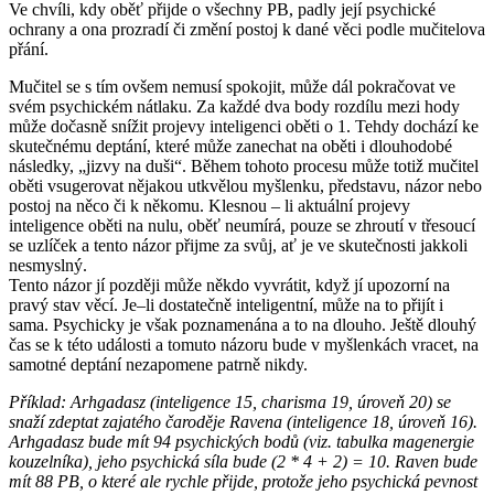
Ve chvíli, kdy oběť přijde o všechny PB, padly její psychické
ochrany a ona prozradí či změní postoj k dané věci podle mučitelova
přání.
Mučitel se s tím ovšem nemusí spokojit, může dál pokračovat ve
svém psychickém nátlaku. Za každé dva body rozdílu mezi hody
může dočasně snížit projevy inteligenci oběti o 1. Tehdy dochází ke
skutečnému deptání, které může zanechat na oběti i dlouhodobé
následky, „jizvy na duši“. Během tohoto procesu může totiž mučitel
oběti vsugerovat nějakou utkvělou myšlenku, představu, názor nebo
postoj na něco či k někomu. Klesnou – li aktuální projevy
inteligence oběti na nulu, oběť neumírá, pouze se zhroutí v třesoucí
se uzlíček a tento názor přijme za svůj, ať je ve skutečnosti jakkoli
nesmyslný.
Tento názor jí později může někdo vyvrátit, když jí upozorní na
pravý stav věcí. Je–li dostatečně inteligentní, může na to přijít i
sama. Psychicky je však poznamenána a to na dlouho. Ještě dlouhý
čas se k této události a tomuto názoru bude v myšlenkách vracet, na
samotné deptání nezapomene patrně nikdy.
Příklad: Arhgadasz (inteligence 15, charisma 19, úroveň 20) se
snaží zdeptat zajatého čaroděje Ravena (inteligence 18, úroveň 16).
Arhgadasz bude mít 94 psychických bodů (viz. tabulka magenergie
kouzelníka), jeho psychická síla bude (2 * 4 + 2) = 10. Raven bude
mít 88 PB, o které ale rychle přijde, protože jeho psychická pevnost