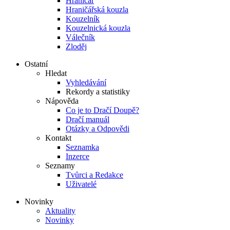
Hraničář
Hraničářská kouzla
Kouzelník
Kouzelnická kouzla
Válečník
Zloděj
Ostatní
Hledat
Vyhledávání
Rekordy a statistiky
Nápověda
Co je to Dračí Doupě?
Dračí manuál
Otázky a Odpovědi
Kontakt
Seznamka
Inzerce
Seznamy
Tvůrci a Redakce
Uživatelé
Novinky
Aktuality
Novinky