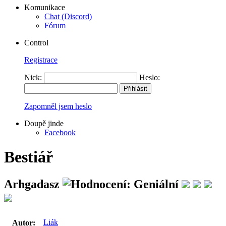
Komunikace
Chat (Discord)
Fórum
Control
Registrace
Nick:
Heslo:
Zapomněl jsem heslo
Doupě jinde
Facebook
Bestiář
Arhgadasz
Liák
Autor: