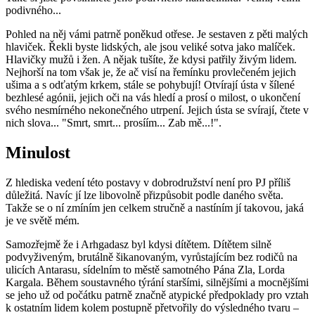
podivného...
Pohled na něj vámi patrně poněkud otřese. Je sestaven z pěti malých
hlaviček. Řekli byste lidských, ale jsou veliké sotva jako malíček.
Hlavičky mužů i žen. A nějak tušíte, že kdysi patřily živým lidem.
Nejhorší na tom však je, že ač visí na řemínku provlečeném jejich
ušima a s odťatým krkem, stále se pohybují! Otvírají ústa v šílené
bezhlesé agónii, jejich oči na vás hledí a prosí o milost, o ukončení
svého nesmírného nekonečného utrpení. Jejich ústa se svírají, čtete v
nich slova... "Smrt, smrt... prosíím... Zab mě...!".
Minulost
Z hlediska vedení této postavy v dobrodružství není pro PJ příliš
důležitá. Navíc jí lze libovolně přizpůsobit podle daného světa.
Takže se o ní zmíním jen celkem stručně a nastíním jí takovou, jaká
je ve světě mém.
Samozřejmě že i Arhgadasz byl kdysi dítětem. Dítětem silně
podvyživeným, brutálně šikanovaným, vyrůstajícím bez rodičů na
ulicích Antarasu, sídelním to městě samotného Pána Zla, Lorda
Kargala. Během soustavného týrání staršími, silnějšími a mocnějšími
se jeho už od počátku patrně značně atypické předpoklady pro vztah
k ostatním lidem kolem postupně přetvořily do výsledného tvaru –