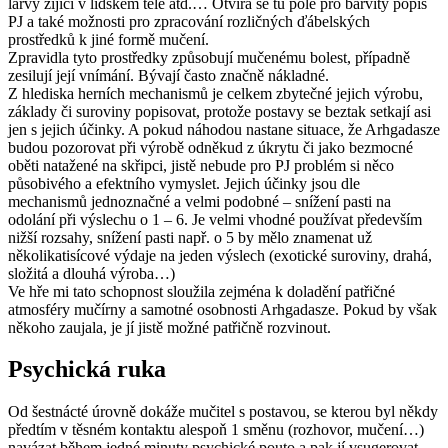
larvy žijící v lidském těle atd.… Otvírá se tu pole pro barvitý popis
PJ a také možnosti pro zpracování rozličných ďábelských
prostředků k jiné formě mučení.
Zpravidla tyto prostředky způsobují mučenému bolest, případně
zesilují její vnímání. Bývají často značně nákladné.
Z hlediska herních mechanismů je celkem zbytečné jejich výrobu,
základy či suroviny popisovat, protože postavy se beztak setkají asi
jen s jejich účinky. A pokud náhodou nastane situace, že Arhgadasze
budou pozorovat při výrobě odněkud z úkrytu či jako bezmocné
oběti natažené na skřipci, jistě nebude pro PJ problém si něco
působivého a efektního vymyslet. Jejich účinky jsou dle
mechanismů jednoznačné a velmi podobné – snížení pasti na
odolání při výslechu o 1 – 6. Je velmi vhodné používat především
nižší rozsahy, snížení pasti např. o 5 by mělo znamenat už
několikatisícové výdaje na jeden výslech (exotické suroviny, drahá,
složitá a dlouhá výroba…)
Ve hře mi tato schopnost sloužila zejména k doladění patřičné
atmosféry mučírny a samotné osobnosti Arhgadasze. Pokud by však
někoho zaujala, je jí jistě možné patřičně rozvinout.
Psychická ruka
Od šestnácté úrovně dokáže mučitel s postavou, se kterou byl někdy
předtím v těsném kontaktu alespoň 1 směnu (rozhovor, mučení…)
navázat během jedné minuty psychické pouto a pak jí vsugerovat