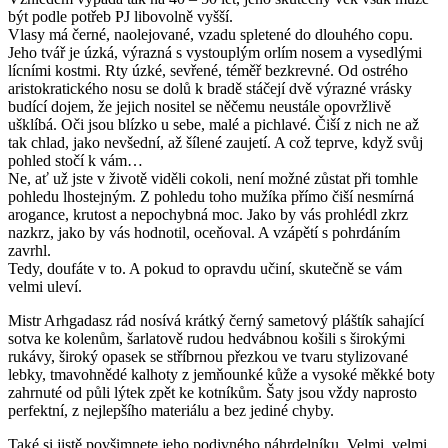
být podle potřeb PJ libovolně vyšší.
Vlasy má černé, naolejované, vzadu spletené do dlouhého copu.
Jeho tvář je úzká, výrazná s vystouplým orlím nosem a vysedlými
lícními kostmi. Rty úzké, sevřené, téměř bezkrevné. Od ostrého
aristokratického nosu se dolů k bradě stáčejí dvě výrazné vrásky
budící dojem, že jejich nositel se něčemu neustále opovržlivě
ušklíbá. Oči jsou blízko u sebe, malé a pichlavé. Čiší z nich ne až
tak chlad, jako nevšední, až šílené zaujetí. A což teprve, když svůj
pohled stočí k vám…
Ne, ať už jste v životě viděli cokoli, není možné zůstat při tomhle
pohledu lhostejným. Z pohledu toho mužíka přímo čiší nesmírná
arogance, krutost a nepochybná moc. Jako by vás prohlédl zkrz
nazkrz, jako by vás hodnotil, oceňoval. A vzápětí s pohrdáním
zavrhl.
Tedy, doufáte v to. A pokud to opravdu učiní, skutečně se vám
velmi uleví.
Mistr Arhgadasz rád nosívá krátký černý sametový pláštík sahající
sotva ke kolenům, šarlatově rudou hedvábnou košili s širokými
rukávy, široký opasek se stříbrnou přezkou ve tvaru stylizované
lebky, tmavohnědé kalhoty z jemňounké kůže a vysoké měkké boty
zahrnuté od půli lýtek zpět ke kotníkům. Šaty jsou vždy naprosto
perfektní, z nejlepšího materiálu a bez jediné chyby.
Také si jistě povšimnete jeho podivného náhrdelníku. Velmi, velmi