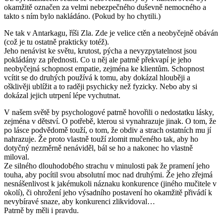
okamžitě označen za velmi nebezpečného duševně nemocného a
takto s ním bylo nakládáno. (Pokud by ho chytili.)
Ne tak v Antarkagu, říši Zla. Zde je velice ctěn a neobyčejně obáván
(což je tu ostatně prakticky totéž).
Jeho nenávist ke světu, krutost, pýcha a nevyzpytatelnost jsou
pokládány za přednosti. Co u něj ale patrně překvapí je jeho
neobyčejná schopnost empatie, zejména ke klientům. Schopnost
vcítit se do druhých používá k tomu, aby dokázal hlouběji a
ošklivěji ublížit a to raději psychicky než fyzicky. Nebo aby si
dokázal jejich utrpení lépe vychutnat.
V našem světě by psychologové patrně hovořili o nedostatku lásky,
zejména v dětství. O potřebě, kterou si vynahrazuje jinak. O tom, že
po lásce podvědomě touží, o tom, že obdiv a strach ostatních mu jí
nahrazuje. Že proto vlastně touží zlomit mučeného tak, aby ho
dotyčný nezměrně nenáviděl, bál se ho a nakonec ho vlastně
miloval.
Ze silného dlouhodobého strachu v minulosti pak že pramení jeho
touha, aby pocítil svou absolutní moc nad druhými. Že jeho zřejmá
nesnášenlivost k jakémukoli náznaku konkurence (jiného mučitele v
okolí), či ohrožení jeho výsadního postavení ho okamžitě přivádí k
nevybíravé snaze, aby konkurenci zlikvidoval…
Patrně by měli i pravdu.