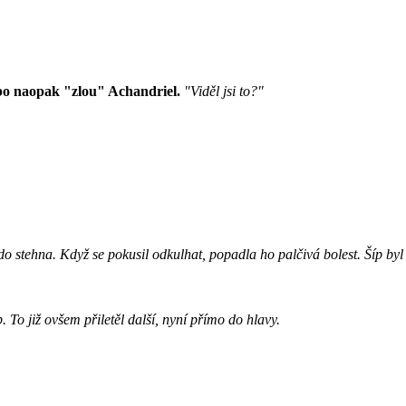
bo naopak "zlou" Achandriel.
"Viděl jsi to?"
do stehna. Když se pokusil odkulhat, popadla ho palčivá bolest. Šíp byl o
. To již ovšem přiletěl další, nyní přímo do hlavy.