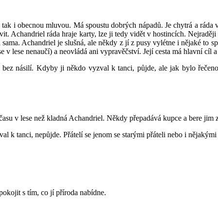
, tak i obecnou mluvou. Má spoustu dobrých nápadů. Je chytrá a ráda v
vit. Achandriel ráda hraje karty, lze ji tedy vidět v hostincích. Nejraděj
 i sama. Achandriel je slušná, ale někdy z jí z pusy vylétne i nějaké to
e v lese nenaučí) a neovládá ani vypravěčství. Její cesta má hlavní cíl a t
 bez násilí. Kdyby ji někdo vyzval k tanci, půjde, ale jak bylo řečen
času v lese než kladná Achandriel. Někdy přepadává kupce a bere jim zlato
 k tanci, nepůjde. Přátelí se jenom se starými přáteli nebo i nějakými 
okojit s tím, co jí příroda nabídne.