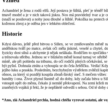
Vzhled
Achandriel je žena z rodů elfů. Její postava je štíhlá, pleť je téměř b
tmavě modré a je v nich taková jiskra. Nos má pravidelný tvar a je ce
(snaží se posilovat) a nohy jsou dlouhé a štíhlé. Pokožka na prstech 
koženou zbroj a je oděna jen v lehkém oblečení.
Historie
Kdysi dávno, ještě před bitvou o Sillen, se ve zmiňovaném městě naro
andělskou tváří po matce, avšak oči měla jiskrné, veselé a chytré, d
fyzicky dost silná a alchymie ji nějak nelákala. Rodičům to zpočátku v
a trénovala střelbu. Jednou se v blízkém městě konal turnaj ve střelb
místě, ale při pohledu na tribunu, do očí rodičů plných očekávání, s
být pyšní. Dohnala ztrátu a vyhoupla se do čela žebříčku. Vedla! Když 
jejího luku a praskla. Posledním, bezchybným výstřelem zvítězil kapit
obnos, za který si později koupila zbraň-široký meč. S mečem vůbec 
bandity i ona. Život plynul štastně až do doby, kdy začala bitva u 
vstoupit opět do města, čekalo ji nemilé překvapení. Na zemi leželi m
zraněných vojáků ji řekl, že je nepřátelé odvedli s sebou. Od té doby cí
*Ano, zlá Achandriel prchla, hodná chtěla vyrovat ostatní, ale vo