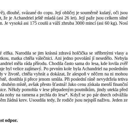
rvě), dlouhé, svázané do copu. Její obličej je souměrně kulatý, oči jsou
že je Achandriel ještě mladá (asi 26 let). Její paže jsou celkem silné
em. Je vysoká asi 175 coulů a váží zhruba 3000 mincí (asi 60 kg). Nosí
é elfka. Narodila se jim krásná zdravá holčička se stříbrnými vlasy a
stkou, matka chtěla válečnici. Ani jedno povolání jí nesedělo. Nebyla
handriel měla ráda přírodu. Chodila často sama do lesa, kde lovila zvěř
rnaje byl velice zajímavý. Po prvním kole byla Achandriel na posledním
kdy v životě, chtěla vyhrát a dokázat, že alespoň v něčem na ni mohou
stě, dostihla ji přece jenom smůla. Při poslední ráně nevydržela tetiva
a druhém místě, avšak přesto šťastná! Jako cenu získala menší finanční
ovnice. Někdy pomohla v lese přepadeným poutníkům, jindy utekla před
zala nohy na ramena a prchla do lesa*. Když se po pár dnech odvážila
něm žádná krev. Usoudila tedy, že rodiče jsou nejspíš naživu. Jeden ze
ást odpor.