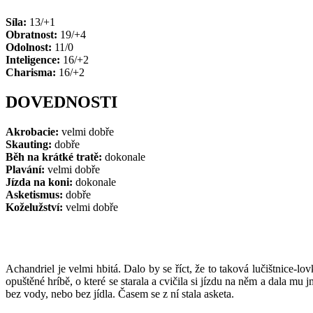
Síla:
13/+1
Obratnost:
19/+4
Odolnost:
11/0
Inteligence:
16/+2
Charisma:
16/+2
DOVEDNOSTI
Akrobacie:
velmi dobře
Skauting:
dobře
Běh na krátké tratě:
dokonale
Plavání:
velmi dobře
Jízda na koni:
dokonale
Asketismus:
dobře
Koželužství:
velmi dobře
Achandriel je velmi hbitá. Dalo by se říct, že to taková lučištnice-lo
opuštěné hríbě, o které se starala a cvičila si jízdu na něm a dala m
bez vody, nebo bez jídla. Časem se z ní stala asketa.