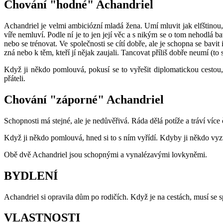
Chování "hodné" Achandriel
Achandriel je velmi ambiciózní mladá žena. Umí mluvit jak elfštinou
víře nemluví. Podle ní je to jen její věc a s nikým se o tom nehodlá ba
nebo se trénovat. Ve společnosti se cítí dobře, ale je schopna se bavit
zná nebo k těm, kteří jí nějak zaujali. Tancovat příliš dobře neumí (to s
Když ji někdo pomlouvá, pokusí se to vyřešit diplomatickou cestou,
přáteli.
Chování "záporné" Achandriel
Schopnosti má stejné, ale je nedůvěřivá. Ráda dělá potíže a tráví více 
Když ji někdo pomlouvá, hned si to s ním vyřídí. Kdyby ji někdo vyzval
Obě dvě Achandriel jsou schopnými a vynalézavými lovkyněmi.
BYDLENÍ
Achandriel si opravila dům po rodičích. Když je na cestách, musí se sp
VLASTNOSTI