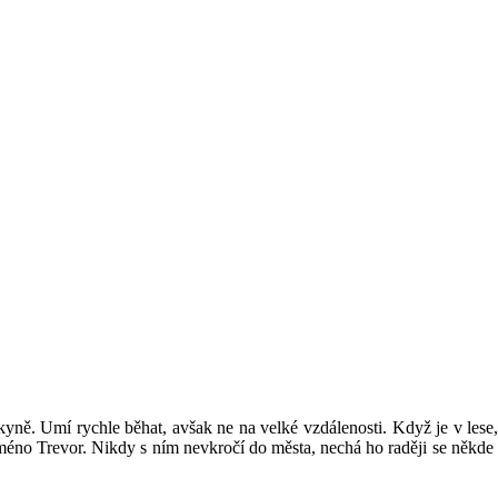
vkyně. Umí rychle běhat, avšak ne na velké vzdálenosti. Když je v lese, 
u jméno Trevor. Nikdy s ním nevkročí do města, nechá ho raději se někde