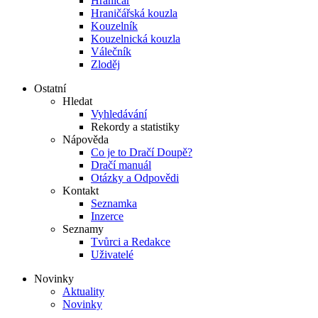
Hraničář
Hraničářská kouzla
Kouzelník
Kouzelnická kouzla
Válečník
Zloděj
Ostatní
Hledat
Vyhledávání
Rekordy a statistiky
Nápověda
Co je to Dračí Doupě?
Dračí manuál
Otázky a Odpovědi
Kontakt
Seznamka
Inzerce
Seznamy
Tvůrci a Redakce
Uživatelé
Novinky
Aktuality
Novinky