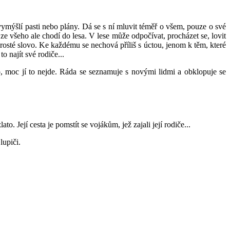
ymýšlí pasti nebo plány. Dá se s ní mluvit téměř o všem, pouze o své
i ze všeho ale chodí do lesa. V lese může odpočívat, procházet se, lovit
 sprosté slovo. Ke každému se nechová příliš s úctou, jenom k těm, které
o najít své rodiče...
o, moc jí to nejde. Ráda se seznamuje s novými lidmi a obklopuje se
. Její cesta je pomstít se vojákům, jež zajali její rodiče...
lupiči.