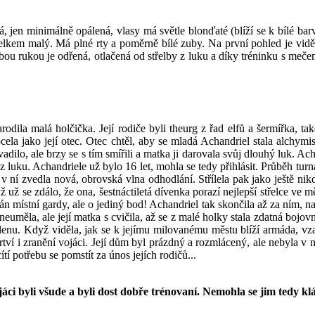
ílá, jen minimálně opálená, vlasy má světle blonďaté (blíží se k bílé ba
lkem malý. Má plné rty a poměrně bílé zuby. Na první pohled je vidět, 
obou rukou je odřená, otlačená od střelby z luku a díky tréninku s meč
dila malá holčička. Její rodiče byli theurg z řad elfů a šermířka, tak
ocela jako její otec. Otec chtěl, aby se mladá Achandriel stala alchymi
adilo, ale brzy se s tím smířili a matka ji darovala svůj dlouhý luk. Ac
ě z luku. Achandriele už bylo 16 let, mohla se tedy přihlásit. Průběh tu
e v ní zvedla nová, obrovská vlna odhodlání. Střílela pak jako ještě ni
už se zdálo, že ona, šestnáctiletá dívenka porazí nejlepší střelce ve mě
án místní gardy, ale o jediný bod! Achandriel tak skončila až za ním, n
neuměla, ale její matka s cvičila, až se z malé holky stala zdatná boj
Sillenu. Když viděla, jak se k jejímu milovanému městu blíží armáda, v
rtví i zranění vojáci. Její dům byl prázdný a rozmlácený, ale nebyla v 
tí potřebu se pomstít za únos jejích rodičů...
jáci byli všude a byli dost dobře trénovaní. Nemohla se jim tedy kl