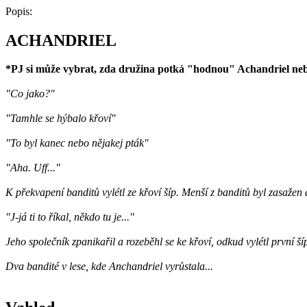
Popis:
ACHANDRIEL
*PJ si může vybrat, zda družina potká "hodnou" Achandriel ne
"Co jako?"
"Tamhle se hýbalo křoví"
"To byl kanec nebo nějakej pták"
"Aha. Uff..."
K překvapení banditů vylétl ze křoví šíp. Menší z banditů byl zasažen 
"J-já ti to říkal, někdo tu je..."
Jeho společník zpanikařil a rozeběhl se ke křoví, odkud vylétl první šíp
Dva bandité v lese, kde Anchandriel vyrůstala...