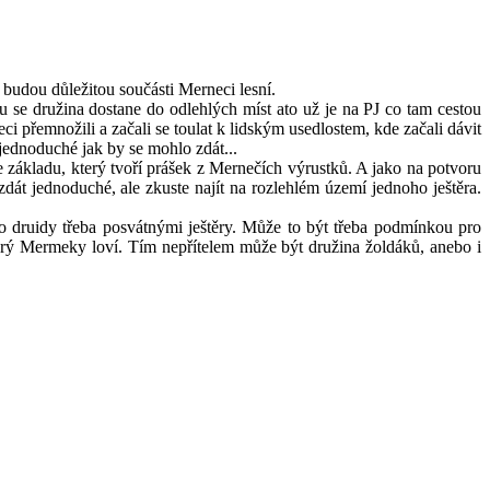
budou důležitou součásti Merneci lesní.
se družina dostane do odlehlých míst ato už je na PJ co tam cestou
ci přemnožili a začali se toulat k lidským usedlostem, kde začali dávit
jednoduché jak by se mohlo zdát...
 základu, který tvoří prášek z Mernečích výrustků. A jako na potvoru
át jednoduché, ale zkuste najít na rozlehlém území jednoho ještěra.
o druidy třeba posvátnými ještěry. Může to být třeba podmínkou pro
terý Mermeky loví. Tím nepřítelem může být družina žoldáků, anebo i