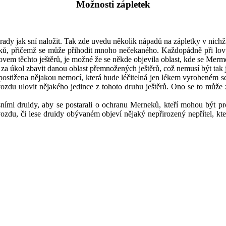
Možnosti zápletek
ady jak sní naložit. Tak zde uvedu několik nápadů na zápletky v nichž 
ů, přičemž se může přihodit mnoho nečekaného. Každopádně při lovu 
ovem těchto ještěrů, je možné že se někde objevila oblast, kde se Merme
 za úkol zbavit danou oblast přemnožených ještěrů, což nemusí být tak 
ostižena nějakou nemocí, která bude léčitelná jen lékem vyrobeném se
zdu ulovit nějakého jedince z tohoto druhu ještěrů. Ono se to může zd
ními druidy, aby se postarali o ochranu Merneků, kteří mohou být pr
vozdu, či lese druidy obývaném objeví nějaký nepřirozený nepřítel, k