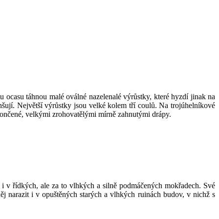
 ocasu táhnou malé oválné nazelenalé výrůstky, které hyzdí jinak na
šují. Největší výrůstky jsou velké kolem tří coulů. Na trojúhelníkové
 zakončené, velkými zrohovatělými mírně zahnutými drápy.
t i v řídkých, ale za to vlhkých a silně podmáčených mokřadech. Své
j narazit i v opuštěných starých a vlhkých ruinách budov, v nichž s