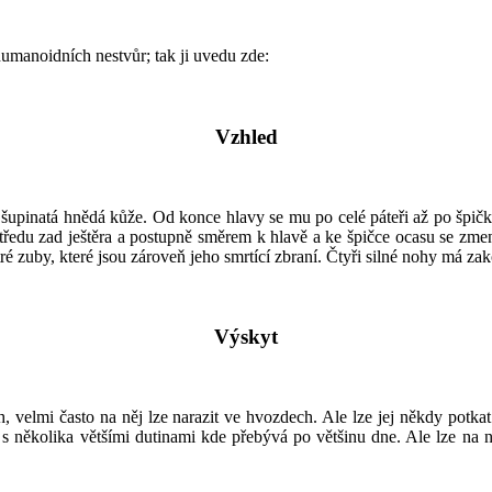
humanoidních nestvůr; tak ji uvedu zde:
Vzhled
šupinatá hnědá kůže. Od konce hlavy se mu po celé páteři až po špičku
středu zad ještěra a postupně směrem k hlavě a ke špičce ocasu se zmen
stré zuby, které jsou zároveň jeho smrtící zbraní. Čtyři silné nohy má
Výskyt
, velmi často na něj lze narazit ve hvozdech. Ale lze jej někdy potka
s několika většími dutinami kde přebývá po většinu dne. Ale lze na ně