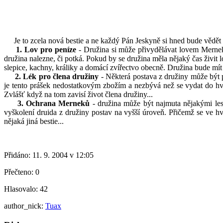
Je to zcela nová bestie a ne každý Pán Jeskyně si hned bude vědět r
1. Lov pro peníze
- Družina si může přivydělávat lovem Mernek
družina nalezne, či potká. Pokud by se družina měla nějaký čas živit l
slepice, kachny, králiky a domácí zvířectvo obecně. Družina bude mít
2. Lék pro člena družiny
- Některá postava z družiny může být p
je tento prášek nedostatkovým zbožím a nezbývá než se vydat do hvo
Zvlášť když na tom zavisí život člena družiny...
3. Ochrana Merneků
- družina může být najmuta nějakými les
vyškolení druida z družiny postav na vyšší úroveň. Přičemž se ve h
nějaká jiná bestie...
Přidáno:
11. 9. 2004 v 12:05
Přečteno:
0
Hlasovalo:
42
author_nick:
Tuax