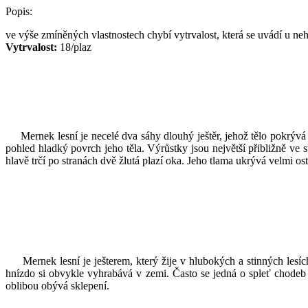
Popis:
ve výše zmíněných vlastnostech chybí vytrvalost, která se uvádí u ne
Vytrvalost:
18/plaz
Mernek lesní je necelé dva sáhy dlouhý ještěr, jehož tělo pokrývá 
pohled hladký povrch jeho těla. Výrůstky jsou největší přibližně ve 
hlavě trčí po stranách dvě žlutá plazí oka. Jeho tlama ukrývá velmi o
Mernek lesní je ješterem, který žije v hlubokých a stinných lesích
hnízdo si obvykle vyhrabává v zemi. Často se jedná o spleť chodeb 
oblibou obývá sklepení.