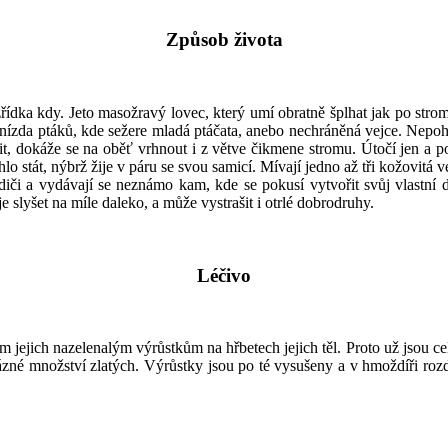
Způsob života
zřídka kdy. Jeto masožravý lovec, který umí obratně šplhat jak po st
hnízda ptáků, kde sežere mladá ptáčata, anebo nechráněná vejce. Nepoh
čit, dokáže se na oběť vrhnout i z větve čikmene stromu. Útočí jen a p
o stát, nýbrž žije v páru se svou samicí. Mívají jedno až tři kožovitá v
rodiči a vydávají se neznámo kam, kde se pokusí vytvořit svůj vlastní
je slyšet na míle daleko, a může vystrašit i otrlé dobrodruhy.
Léčivo
 jejich nazelenalým výrůstkům na hřbetech jejich těl. Proto už jsou cel
zné množství zlatých. Výrůstky jsou po té vysušeny a v hmoždíři rozdr