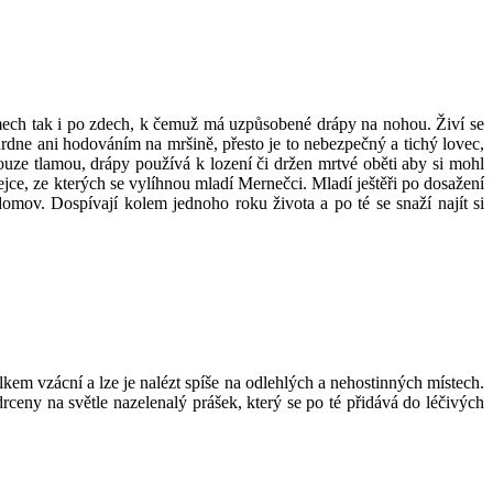
romech tak i po zdech, k čemuž má uzpůsobené drápy na nohou. Živí se
rdne ani hodováním na mršině, přesto je to nebezpečný a tichý lovec,
ouze tlamou, drápy používá k lození či držen mrtvé oběti aby si mohl
ejce, ze kterých se vylíhnou mladí Mernečci. Mladí ještěři po dosažení
 domov. Dospívají kolem jednoho roku života a po té se snaží najít si
kem vzácní a lze je nalézt spíše na odlehlých a nehostinných místech.
ceny na světle nazelenalý prášek, který se po té přidává do léčivých