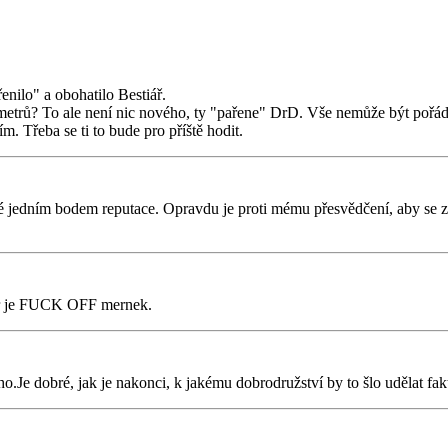
enilo" a obohatilo Bestiář.
etrů? To ale není nic nového, ty "pařene" DrD. Vše nemůže být pořád j
ím. Třeba se ti to bude pro příště hodit.
aždé jedním bodem reputace. Opravdu je proti mému přesvědčení, aby se
ázor je FUCK OFF mernek.
o.Je dobré, jak je nakonci, k jakému dobrodružství by to šlo udělat f