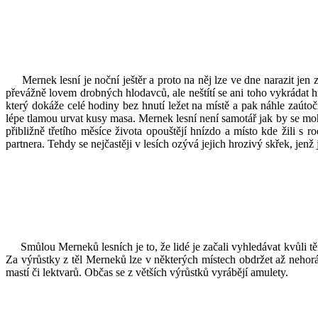
Mernek lesní je noční ještěr a proto na něj lze ve dne narazit jen 
převážně lovem drobných hlodavců, ale neštítí se ani toho vykrádat 
který dokáže celé hodiny bez hnutí ležet na místě a pak náhle zaúto
lépe tlamou urvat kusy masa. Mernek lesní není samotář jak by se mohl
přibližně třetího měsíce života opouštějí hnízdo a místo kde žili s 
partnera. Tehdy se nejčastěji v lesích ozývá jejich hrozivý skřek, jenž 
Smůlou Merneků lesních je to, že lidé je začali vyhledávat kvůli těm
Za výrůstky z těl Merneků lze v některých místech obdržet až nehorá
mastí či lektvarů. Občas se z větších výrůstků vyrábějí amulety.