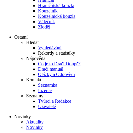
Hraničář
Hraničářská kouzla
Kouzelník
Kouzelnická kouzla
Válečník
Zloděj
Ostatní
Hledat
Vyhledávání
Rekordy a statistiky
Nápověda
Co je to Dračí Doupě?
Dračí manuál
Otázky a Odpovědi
Kontakt
Seznamka
Inzerce
Seznamy
Tvůrci a Redakce
Uživatelé
Novinky
Aktuality
Novinky