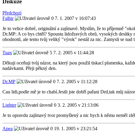
Diskuze
Předchozí
Falhir
7. 1. 2007 v 16:07:43
Je to velice dobré, originální a zajímavé. Myslím, že to příjemně "okoř
Dr.MP: A co bys chtěl? Spoustu lidožravých obrů, vysokých desítky m
ohodnotil, ale tento tvůj veliký "výrok" nestál za nic. Zamysli se nad t
Tuax
7. 2. 2005 v 11:44:28
Děkuji oceňuji tvůj názor, na který jsou použil tiskací písmenka, k
nadávkami. Přeji pěkný den.
Dr.MP
7. 2. 2005 v 11:12:28
Cau lidi,podle mě je to chabí.Jestli jste dobří pařani Drd,tak můj n
Lighter
3. 2. 2005 v 21:13:06
Je to opravdu zajímavý tvor promyšlený a nic bych k němu neměl zléh
Apea
19. 1. 2005 v 23:21:54