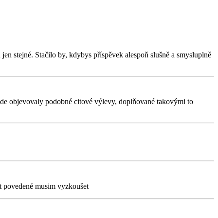
en stejné. Stačilo by, kdybys příspěvek alespoň slušně a smysluplně
 zde objevovaly podobné citové výlevy, doplňované takovými to
akt povedené musim vyzkoušet