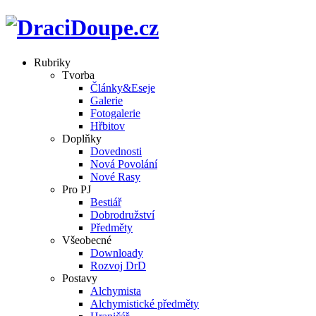
Rubriky
Tvorba
Články&Eseje
Galerie
Fotogalerie
Hřbitov
Doplňky
Dovednosti
Nová Povolání
Nové Rasy
Pro PJ
Bestiář
Dobrodružství
Předměty
Všeobecné
Downloady
Rozvoj DrD
Postavy
Alchymista
Alchymistické předměty