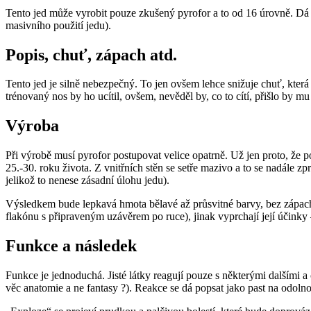
Tento jed může vyrobit pouze zkušený pyrofor a to od 16 úrovně. Dá p
masivního použití jedu).
Popis, chuť, zápach atd.
Tento jed je silně nebezpečný. To jen ovšem lehce snižuje chuť, kter
trénovaný nos by ho ucítil, ovšem, nevěděl by, co to cítí, přišlo by mu 
Výroba
Při výrobě musí pyrofor postupovat velice opatrně. Už jen proto, že pot
25.-30. roku života. Z vnitřních stěn se setře mazivo a to se nadále 
jelikož to nenese zásadní úlohu jedu).
Výsledkem bude lepkavá hmota bělavé až průsvitné barvy, bez zápachu
flakónu s připraveným uzávěrem po ruce), jinak vyprchají její účinky
Funkce a následek
Funkce je jednoduchá. Jisté látky reagují pouze s některými dalšími a č
věc anatomie a ne fantasy ?). Reakce se dá popsat jako past na odolnos