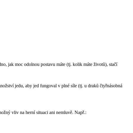
no, jak moc odolnou postavu máte (tj. kolik máte životů), stačí
ožství jedu, aby jed fungoval v plné síle (tj. u draků čtyřnásobná
žný vliv na herní situaci ani nemluvě. Např.: