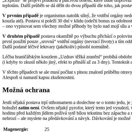
„Exploze“ se projeví prudkou a palčivou bolestí, které bude doprováz
teplotám. Další průběh se dá dělit do dvou případů dle toho, jak posta
V prvním případě
je organismus natolik silný, že vnitřní orgány ned
kouzla atd). Postava si poleží 30 dní v klidu (odečti bonus za odolnost
– ono vypisovat sem všechny možné příhody by bylo nad mojí sílu a v
V druhém případě
postava okamžitě po výbuchu přichází o polovinu ž
první použití pouze „srovná“ vnitřní orgány (nevrací životy) a tím odd
Další podané léčivé lektvary (jakékoliv) působí normálně.
Léčba hraničářským kouzlem „Uzdrav těžká zranění“ probíhá obdobně.
(i kdyby to zkusil někdo jiný, efekt to přináší až za 3 dny). Tentokrát
V těchto případech se ale musí počítat s plnou znalostí průběhu otravy
Alespoň si namastí kapsu zkušenostmi.
Možná ochrana
Jestli nějaká postava trpí stihomamem a doslechne se o tomto jedu, je
bohužel
zatím není
. Ovšem nějaký pyrofor, který tento jed vynalezl, 
hodinu před každým jídlem požívá sytě bílou tekutinu bez zápachu a m
nehrozí – ale myslete na předávkování a návyk. Dávkování je možné 1
Magenergie:
25