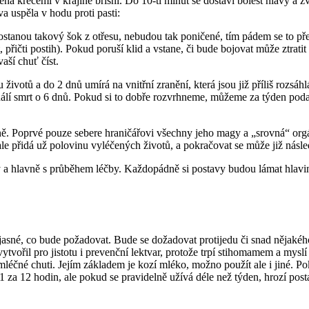
ena křečemi v krajině břišní. Do 10-ti minut se dostaví bolest hlavy a
va uspěla v hodu proti pasti:
ostanou takový šok z otřesu, nebudou tak poničené, tím pádem se to přeží
, přičti postih). Pokud poruší klid a vstane, či bude bojovat může ztrati
aší chuť číst.
ivotů a do 2 dnů umírá na vnitřní zranění, která jsou již příliš rozsáh
álí smrt o 6 dnů. Pokud si to dobře rozvrhneme, můžeme za týden podat d
 Poprvé pouze sebere hraničářovi všechny jeho magy a „srovná“ orgány
 ale přidá už polovinu vyléčených životů, a pokračovat se může již násle
 a hlavně s průběhem léčby. Každopádně si postavy budou lámat hlavinky 
 jasné, co bude požadovat. Bude se dožadovat protijedu či snad nějakéh
vytvořil pro jistotu i prevenční lektvar, protože trpí stihomamem a myslí
léčné chuti. Jejím základem je kozí mléko, možno použít ale i jiné. Pok
 za 12 hodin, ale pokud se pravidelně užívá déle než týden, hrozí pos