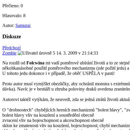
Přečteno:
0
Hlasovalo:
8
Autor:
Samurai
Diskuze
Předchozí
Zombie
14. 3. 2009 v 21:14:33
Na rozdíl od
Folcwina
mi vadí poměrové ubírání životů a to ze stejné
několikanásobné použití poměrového mechanizmu (zde požití jedu) a j
U tohoto jedu dokonce i v případě, že oběť USPĚLA v pasti!
Proto autor musí vymýšlet obezličky, aby ochránil monstra s extrémním 
dávka). Navíc je v bestiáři u zhruba poloviny draků uvedena zraniteln
Autorovi taktéž vytýkám, že neuvedl, zda se jedná ztrátů životů aktuá
O "drobnostech" chybějících herních mechanizmů "bolest hlavy", "zvr
bolest hlavy vliv na kouzlení a soustředění obecně
zvracení vliv na bojeschopnost a akceschopnost obecně
sklon ke zmatenosti vliv na kouzlení, bojeschopnost; chybí mechanizm