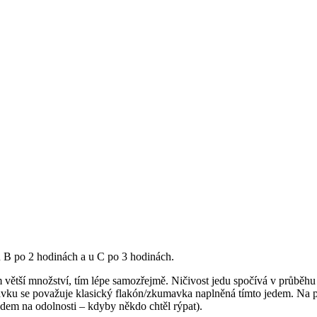
u B po 2 hodinách a u C po 3 hodinách.
čím větší množství, tím lépe samozřejmě. Ničivost jedu spočívá v průběhu
 dávku se považuje klasický flakón/zkumavka naplněná tímto jedem. Na po
edem na odolnosti – kdyby někdo chtěl rýpat).