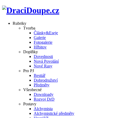
Rubriky
Tvorba
Články&Eseje
Galerie
Fotogalerie
Hřbitov
Doplňky
Dovednosti
Nová Povolání
Nové Rasy
Pro PJ
Bestiář
Dobrodružství
Předměty
Všeobecné
Downloady
Rozvoj DrD
Postavy
Alchymista
Alchymistické předměty