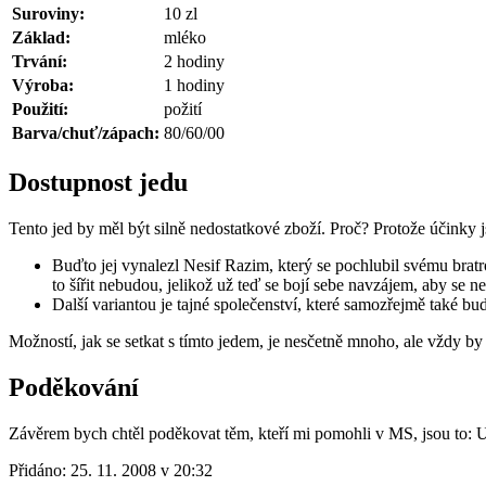
Suroviny:
10 zl
Základ:
mléko
Trvání:
2 hodiny
Výroba:
1 hodiny
Použití:
požití
Barva/chuť/zápach:
80/60/00
Dostupnost jedu
Tento jed by měl být silně nedostatkové zboží. Proč? Protože účinky js
Buďto jej vynalezl Nesif Razim, který se pochlubil svému bra
to šířit nebudou, jelikož už teď se bojí sebe navzájem, aby se neo
Další variantou je tajné společenství, které samozřejmě také bude
Možností, jak se setkat s tímto jedem, je nesčetně mnoho, ale vždy by 
Poděkování
Závěrem bych chtěl poděkovat těm, kteří mi pomohli v MS, jsou to: 
Přidáno:
25. 11. 2008 v 20:32