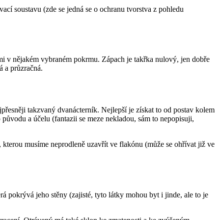
vací soustavu (zde se jedná se o ochranu tvorstva z pohledu
lšími v nějakém vybraném pokrmu. Zápach je takřka nulový, jen dobře
rá a průzračná.
ejpřesněji takzvaný dvanácterník. Nejlepší je získat to od postav kolem
o původu a účelu (fantazii se meze nekladou, sám to nepopisuji,
kterou musíme neprodleně uzavřít ve flakónu (může se ohřívat již ve
 pokrývá jeho stěny (zajisté, tyto látky mohou byt i jinde, ale to je