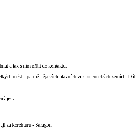
nat a jak s ním přijít do kontaktu.
elkých měst – patrně nějakých hlavních ve spojeneckých zemích. Dál
ený jed.
ji za korekturu - Saragon