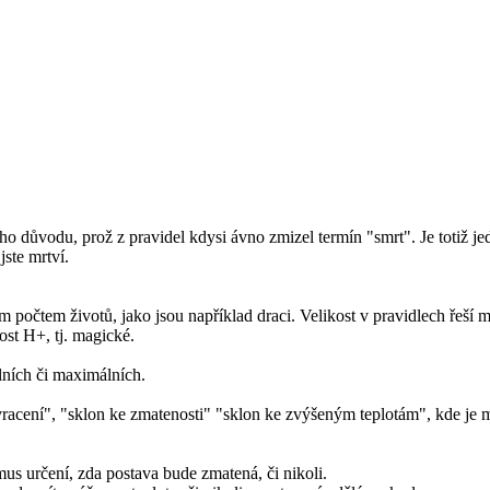
ho důvodu, prož z pravidel kdysi ávno zmizel termín "smrt". Je totiž jed
ste mrtví.
počtem životů, jako jsou například draci. Velikost v pravidlech řeší mn
ost H+, tj. magické.
lních či maximálních.
acení", "sklon ke zmatenosti" "sklon ke zvýšeným teplotám", kde je mo
us určení, zda postava bude zmatená, či nikoli.