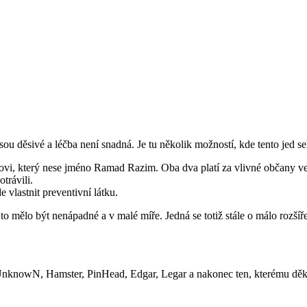
ou děsivé a léčba není snadná. Je tu několik možností, kde tento jed seh
trovi, který nese jméno Ramad Razim. Oba dva platí za vlivné občany v
trávili.
 vlastnit preventivní látku.
to mělo být nenápadné a v malé míře. Jedná se totiž stále o málo rozšíř
UnknowN, Hamster, PinHead, Edgar, Legar a nakonec ten, kterému děku