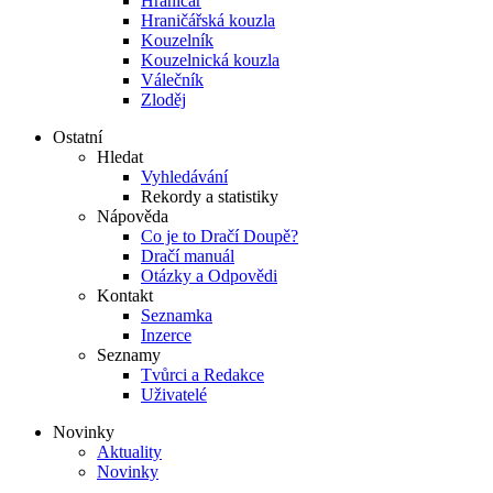
Hraničář
Hraničářská kouzla
Kouzelník
Kouzelnická kouzla
Válečník
Zloděj
Ostatní
Hledat
Vyhledávání
Rekordy a statistiky
Nápověda
Co je to Dračí Doupě?
Dračí manuál
Otázky a Odpovědi
Kontakt
Seznamka
Inzerce
Seznamy
Tvůrci a Redakce
Uživatelé
Novinky
Aktuality
Novinky