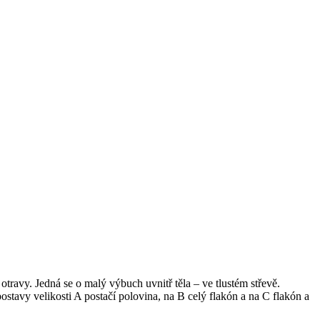
 otravy. Jedná se o malý výbuch uvnitř těla – ve tlustém střevě.
stavy velikosti A postačí polovina, na B celý flakón a na C flakón a