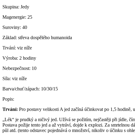
Skupina:
Jedy
Magenergie:
25
Suroviny:
40
Základ:
střeva dospělého humanoida
Trvání:
viz níže
Výroba:
2 hodiny
Nebezpečnost:
10
Síla:
viz níže
Barva/chuť/zápach:
10/30/15
Popis:
Trvání:
Pro postavy velikosti A jed začíná účinkovat po 1,5 hodině, 
„Lék“ je prudký a ničivý jed. Užívá se požitím, nejčastěji při jídle, 
Postava požije tento jed a až vytráví, dojde k explozi. Za smrtelnou
půl atd. (tento odstavec pojednává o množství, nikoliv o účinku s ohl