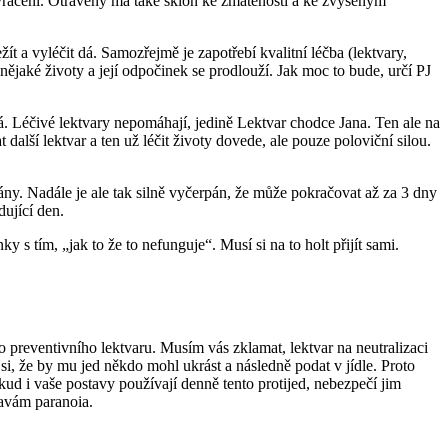
 zvracení. Otrávený má také sklon ke zmatenosti a ke zvýšeným
t a vyléčit dá. Samozřejmě je zapotřebí kvalitní léčba (lektvary,
t nějaké životy a její odpočinek se prodlouží. Jak moc to bude, určí PJ
lá. Léčivé lektvary nepomáhají, jedině Lektvar chodce Jana. Ten ale na
alší lektvar a ten už léčit životy dovede, ale pouze poloviční silou.
. Nadále je ale tak silně vyčerpán, že může pokračovat až za 3 dny
dující den.
s tím, „jak to že to nefunguje“. Musí si na to holt přijít sami.
o preventivního lektvaru. Musím vás zklamat, lektvar na neutralizaci
 si, že by mu jed někdo mohl ukrást a následně podat v jídle. Proto
ud i vaše postavy používají denně tento protijed, nebezpečí jim
tavám paranoia.