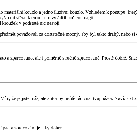
o materiální kouzlo a jedno iluzivní kouzlo. Vzhledem k postupu, který 
vyšla mi sféra, kterou jsem vyjádřil počtem magů.
 kroužek v podstatě nic nestojí.
ředmět považovali za dostatečně mocný, aby byl takto drahý, nebo si c
ato a zparcováno, ale i poměrně stručně zpracované. Prostě dobré. Snad
, že je jistě máš, ale autor by určitě rád znal tvuj názor. Navíc dát 2
Nápad a zpracování je taky dobré.