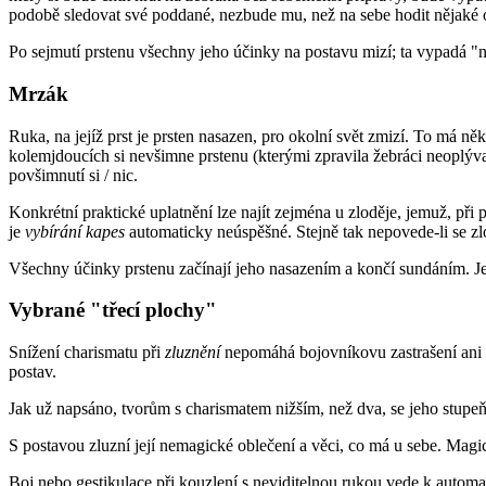
podobě sledovat své poddané, nezbude mu, než na sebe hodit nějaké ošu
Po sejmutí prstenu všechny jeho účinky na postavu mizí; ta vypadá 
Mrzák
Ruka, na jejíž prst je prsten nasazen, pro okolní svět zmizí. To má n
kolemjdoucích si nevšimne prstenu (kterými zpravila žebráci neoplývaj
povšimnutí si / nic.
Konkrétní praktické uplatnění lze najít zejména u zloděje, jemuž, při 
je
vybírání kapes
automaticky neúspěšné. Stejně tak nepovede-li se zl
Všechny účinky prstenu začínají jeho nasazením a končí sundáním. J
Vybrané "třecí plochy"
Snížení charismatu při
zluznění
nepomáhá bojovníkovu zastrašení ani 
postav.
Jak už napsáno, tvorům s charismatem nižším, než dva, se jeho stupeň
S postavou zluzní její nemagické oblečení a věci, co má u sebe. Magi
Boj nebo gestikulace při kouzlení s neviditelnou rukou vede k automat