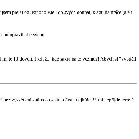
jsem přejal od jednoho PJe i do svých doupat, kladu na hráče (ale i
enu upravili dle svého.
 mi to PJ dovolí. I když... kde sakra na to vezmu?! Abych si "vypůčil
* bez vysvětlení zatímco ostatní dávají nejhůře 3* mi nepříjde férové.