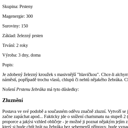
Skupina:
Prsteny
Magenergie:
300
Suroviny:
150
Základ:
železný prsten
Trvání:
2 roky
Výroba:
3 dny, doma
Popis:
Je zdobený železný kroužek s masivnější "hlavičkou". Chce-li alchymis
náměstí, popřípadě trochu vlasů, chlupů či nehtů nějakého žebráka. C
Nošení
Prstenu žebráka
má tyto důsledky:
Zluznění
Postava ve své podobě a současném oděvu značně zluzní. Vytvoří se ji
začne zapáchat apod... Fakticky jde o snížení charismatu na stupeň 2 (
proporce a jakýsi vzhled obličeje - je možné ji poznat nějakým jejím
který si bude chtít hrát na žebráka bez sebemenší přípravy, bude vypad