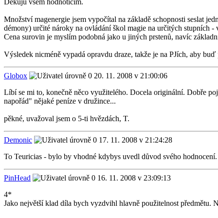
Děkuju všem hodnotícím.
Množství magenergie jsem vypočítal na základě schopnosti seslat jedn
démony) určité nároky na ovládání škol magie na určitých stupních - 
Cena surovin je myslím podobná jako u jiných prstenů, navíc základní
Výsledek nicméně vypadá opravdu draze, takže je na PJích, aby buď p
Globox
20. 11. 2008 v 21:00:06
Líbí se mi to, konečně něco využitelého. Docela originální. Dobře poj
napořád" nějaké peníze v družince...
pěkné, uvažoval jsem o 5-ti hvězdách, T.
Demonic
17. 11. 2008 v 21:24:28
To Teuricias - bylo by vhodné kdybys uvedl důvod svého hodnocení. Vím
PinHead
16. 11. 2008 v 23:09:13
4*
Jako největší klad díla bych vyzdvihl hlavně použitelnost předmětu. 