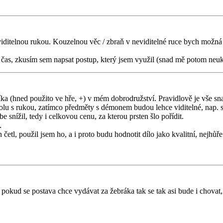
telnou rukou. Kouzelnou věc / zbraň v neviditelné ruce bych možná necha
u čas, zkusím sem napsat postup, který jsem využil (snad mě potom neu
íka (hned použito ve hře, +) v mém dobrodružství. Pravidlově je vše snad
 spolu s rukou, zatímco předměty s démonem budou lehce viditelné, nap. 
e snížil, tedy i celkovou cenu, za kterou prsten šlo pořídit.
.
en četl, použil jsem ho, a i proto budu hodnotit dílo jako kvalitní, nejhů
e pokud se postava chce vydávat za žebráka tak se tak asi bude i chova