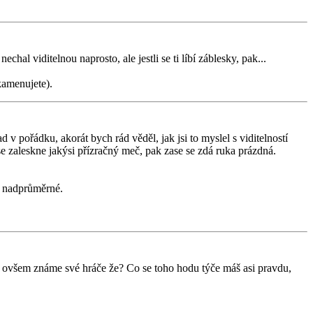
l viditelnou naprosto, ale jestli se ti líbí záblesky, pak...
kamenujete).
 v pořádku, akorát bych rád věděl, jak jsi to myslel s viditelností
se zaleskne jakýsi přízračný meč, pak zase se zdá ruka prázdná.
ře nadprůměrné.
t, ovšem známe své hráče že? Co se toho hodu týče máš asi pravdu,