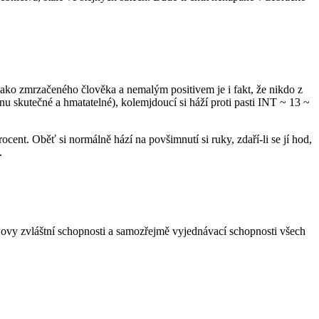
a jako zmrzačeného člověka a nemalým positivem je i fakt, že nikdo z
enu skutečné a hmatatelné), kolemjdoucí si háží proti pasti INT ~ 13 ~
ocent. Oběť si normálně hází na povšimnutí si ruky, zdaří-li se jí hod,
.
ovy zvláštní schopnosti a samozřejmě vyjednávací schopnosti všech