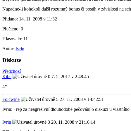
Napadne-li kohokoli další rozumný bonus či postih v závislosti na sc
Přidáno:
14. 11. 2008 v 11:32
Přečteno:
0
Hlasovalo:
11
Autor:
Ivrin
Diskuze
Předchozí
Kibe
7. 5. 2017 v 2:48:45
4*
Folcwine
27. 11. 2008 v 14:42:51
Ivrin: +rep za neagresivní dlouhodobé pečování o diskuzi u vlastního 
Ivrin
20. 11. 2008 v 21:16:14