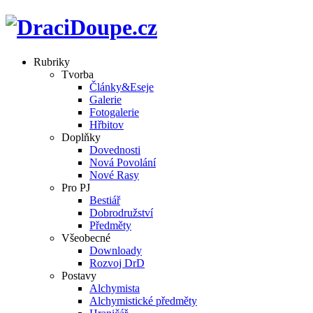
Rubriky
Tvorba
Články&Eseje
Galerie
Fotogalerie
Hřbitov
Doplňky
Dovednosti
Nová Povolání
Nové Rasy
Pro PJ
Bestiář
Dobrodružství
Předměty
Všeobecné
Downloady
Rozvoj DrD
Postavy
Alchymista
Alchymistické předměty