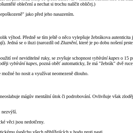
mtělé oblečení a nechat si trochu nalíčit obličej.)
"nepoškozeně" jako před jeho nasazením.
ěkolik výhod. Předně se tím ještě o něco vylepšuje žebrákova autenticit
í). Jedná se o iluzi (narozdíl od
Zluznění
, které je po dobu nošení prst
použití své neviditelné ruky, se zvyšuje schopnost
vybírání kapes
o 15 pr
oději
vybírání kapes
, pozná oběť automaticky, že má "žebrák" dvě ruce
e možné ho nosit a využívat neomezeně dlouho.
neoslabuje mágův mentální útok či podrobování. Ovlivňuje však zloděj
 nezvýší.
cké věci jsou nedotčeny.
ickému úspěchu všech přihlížejících v hodu proti pasti.