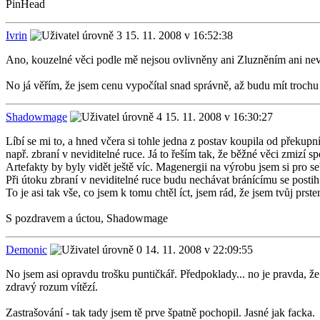
PinHead
Ivrin
15. 11. 2008 v 16:52:38
Ano, kouzelné věci podle mě nejsou ovlivněny ani Zluzněním ani nevidi
No já věřím, že jsem cenu vypočítal snad správně, až budu mít troch
Shadowmage
15. 11. 2008 v 16:30:27
Líbí se mi to, a hned včera si tohle jedna z postav koupila od překupn
např. zbraní v neviditelné ruce. Já to řeším tak, že běžné věci zmizí
Artefakty by byly vidět ještě víc. Magenergii na výrobu jsem si pro seb
Při útoku zbraní v neviditelné ruce budu nechávat bránícímu se postih
To je asi tak vše, co jsem k tomu chtěl íct, jsem rád, že jsem tvůj prst
S pozdravem a úctou, Shadowmage
Demonic
14. 11. 2008 v 22:09:55
No jsem asi opravdu trošku puntičkář. Předpoklady... no je pravda, ž
zdravý rozum vítězí.
Zastrašování - tak tady jsem tě prve špatně pochopil. Jasné jak facka.