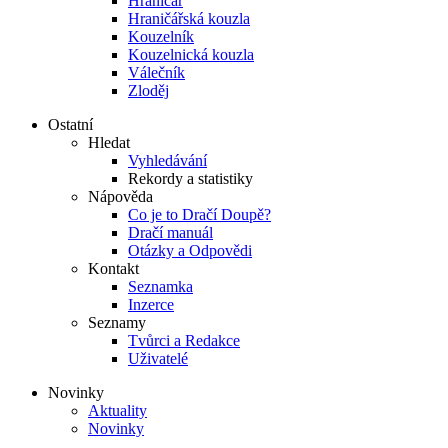
Hraničář
Hraničářská kouzla
Kouzelník
Kouzelnická kouzla
Válečník
Zloděj
Ostatní
Hledat
Vyhledávání
Rekordy a statistiky
Nápověda
Co je to Dračí Doupě?
Dračí manuál
Otázky a Odpovědi
Kontakt
Seznamka
Inzerce
Seznamy
Tvůrci a Redakce
Uživatelé
Novinky
Aktuality
Novinky