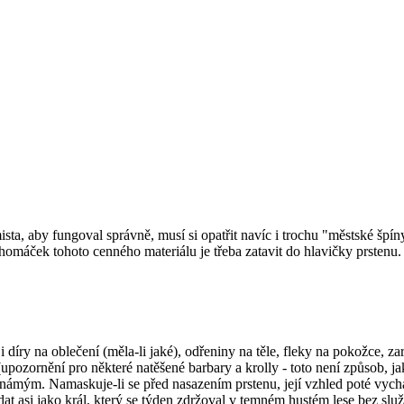
ta, aby fungoval správně, musí si opatřit navíc i trochu "městské špíny"
homáček tohoto cenného materiálu je třeba zatavit do hlavičky prstenu.
 díry na oblečení (měla-li jaké), odřeniny na těle, fleky na pokožce, z
upozornění pro některé natěšené barbary a krolly - toto není způsob, ja
 známým. Namaskuje-li se před nasazením prstenu, její vzhled poté vych
at asi jako král, který se týden zdržoval v temném hustém lese bez služ