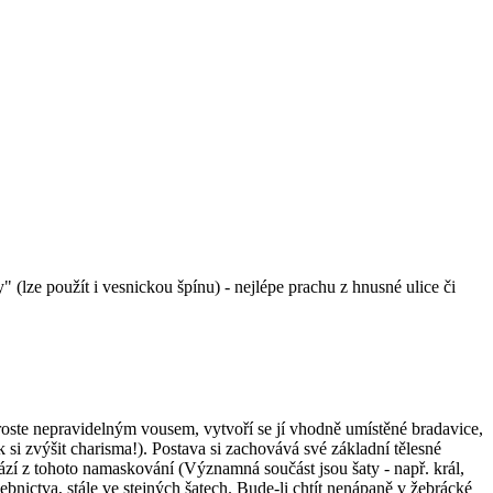
 (lze použít i vesnickou špínu) - nejlépe prachu z hnusné ulice či
aroste nepravidelným vousem, vytvoří se jí vhodně umístěné bradavice,
k si zvýšit charisma!). Postava si zachovává své základní tělesné
ází z tohoto namaskování (Významná součást jsou šaty - např. král,
ebnictva, stále ve stejných šatech. Bude-li chtít nenápaně v žebrácké