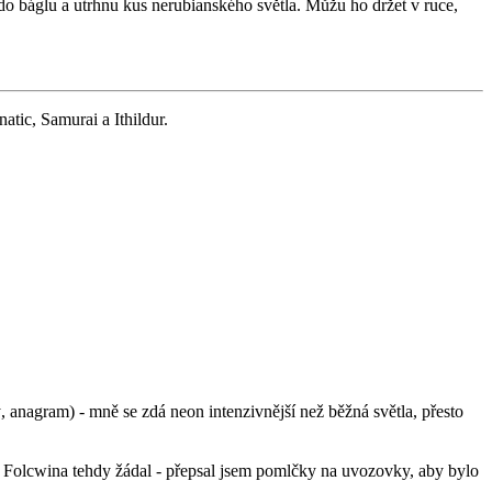
do báglu a utrhnu kus nerubianského světla. Můžu ho držet v ruce,
tic, Samurai a Ithildur.
, anagram) - mně se zdá neon intenzivnější než běžná světla, přesto
em Folcwina tehdy žádal - přepsal jsem pomlčky na uvozovky, aby bylo