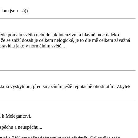
tam jsou. :-)))
ojede pomalu světlo nebude tak intenzivní a hlavně moc daleko
o že se sníží dosah je celkem nelogické, je to dle mě celkem závažná
pravidla jako v normálním světě...
diskuzi vyskytnou, před smazáním ještě reputačně ohodnotím. Zbytek
l k Melegantovi.
spěchu a neúspěchu...