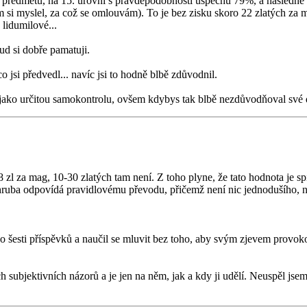
 předmětu, na 15. úrovni s pravděpodobností úspěchu 79%, a následně 
si myslel, za což se omlouvám). To je bez zisku skoro 22 zlatých za m
 lidumilové...
ud si dobře pamatuji.
o jsi předvedl... navíc jsi to hodně blbě zdůvodnil.
 jako určitou samokontrolu, ovšem kdybys tak blbě nezdůvodňoval své dův
8 zl za mag, 10-30 zlatých tam není. Z toho plyne, že tato hodnota je sp
zhruba odpovídá pravidlovému převodu, přičemž není nic jednodušího, n
do šesti příspěvků a naučil se mluvit bez toho, aby svým zjevem provo
ch subjektivních názorů a je jen na něm, jak a kdy ji udělí. Neuspěl js