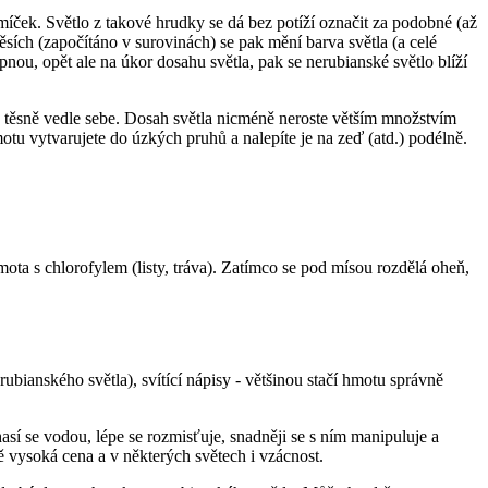
míček. Světlo z takové hrudky se dá bez potíží označit za podobné (až
měsích (započítáno v surovinách) se pak mění barva světla (a celé
upnou, opět ale na úkor dosahu světla, pak se nerubianské světlo blíží
ky těsně vedle sebe. Dosah světla nicméně neroste větším množstvím
otu vytvarujete do úzkých pruhů a nalepíte je na zeď (atd.) podélně.
mota s chlorofylem (listy, tráva). Zatímco se pod mísou rozdělá oheň,
ubianského světla), svítící nápisy - většinou stačí hmotu správně
así se vodou, lépe se rozmisťuje, snadněji se s ním manipuluje a
ě vysoká cena a v některých světech i vzácnost.