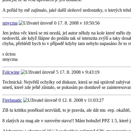
A pořád by mě zajímalo, jaké další slohové nedostatky, o kterých tehdy
smycma
17. 8. 2008 v 10:50:56
Jen jedna věc která se mi nezdá, jel autor někdy na kole které mělo 
nedosvítí, ale když šlápne do pedálu tak sé intenzita zvýší a taky dos
chyba, přehlédl bych to v případě kdyby tam nebylo napasáno že to svě
s úctou
smycma
Folcwine
17. 8. 2008 v 9:43:19
Technická: Největší ochylky od diskuze, která se má správně zabývat 
smetí, které zde ještě zůstalo, se pokusím po domluvě se zainteresovan
Firefanatic
12. 8. 2008 v 11:03:27
ZB tu kritiku poněkud nezvládl, to je pravda, ale dát mu -rep. okaždé
8 zlatých za mag ale v surovém stavu!! Mám bohužel PPZ 1.5, které 