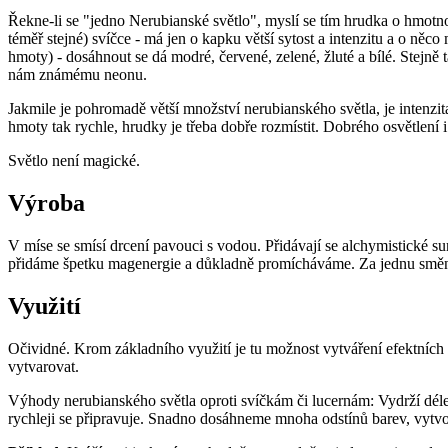
Řekne-li se "jedno Nerubianské světlo", myslí se tím hrudka o hmotno
téměř stejné) svíčce - má jen o kapku větší sytost a intenzitu a o něc
hmoty) - dosáhnout se dá modré, červené, zelené, žluté a bílé. Stejně 
nám známému neonu.
Jakmile je pohromadě větší množství nerubianského světla, je intenzi
hmoty tak rychle, hrudky je třeba dobře rozmístit. Dobrého osvětlení 
Světlo není magické.
Výroba
V míse se smísí drcení pavouci s vodou. Přidávají se alchymistické sur
přidáme špetku magenergie a důkladně promícháváme. Za jednu směnu
Využití
Očividné. Krom základního využití je tu možnost vytváření efektních s
vytvarovat.
Výhody nerubianského světla oproti svíčkám či lucernám: Vydrží déle s
rychleji se připravuje. Snadno dosáhneme mnoha odstínů barev, vytvoř