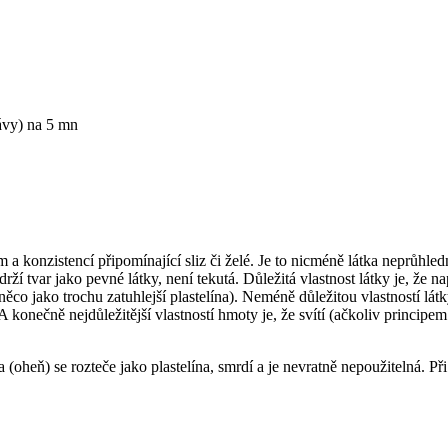
rávy) na 5 mn
m a konzistencí připomínající sliz či želé. Je to nicméně látka neprůhle
rží tvar jako pevné látky, není tekutá. Důležitá vlastnost látky je, že
ěco jako trochu zatuhlejší plastelína). Neméně důležitou vlastností lát
 A konečně nejdůležitější vlastností hmoty je, že svítí (ačkoliv principe
oheň) se rozteče jako plastelína, smrdí a je nevratně nepoužitelná. Při 