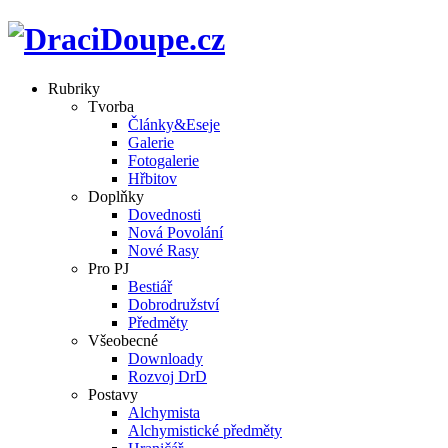
Rubriky
Tvorba
Články&Eseje
Galerie
Fotogalerie
Hřbitov
Doplňky
Dovednosti
Nová Povolání
Nové Rasy
Pro PJ
Bestiář
Dobrodružství
Předměty
Všeobecné
Downloady
Rozvoj DrD
Postavy
Alchymista
Alchymistické předměty