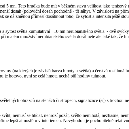
sti 5 mn. Tato hrudka bude mít v běžném stavu velikost jako tenisový 
o menší dosah (poloviční dosah pochodně - tři sáhy). V závislosti na pří
tak se dá změnou příměsí dosáhnout toho, že sytost a intenzita ještě sto
ta a sytost světla kumulativní - 10 mn nerubianského světla ~ dvě svíč
i při malém množství nerubianského světla dosáhnete ale také tak, že hm
oviny (na kterých je závislá barva hmoty a světla) a čerstvá rostlinná h
 je hotovo, nyní se celá hmota nechá půl hodiny tuhnout.
větelných obrazců na stěnách či stropech, signalizace (šíp s trochou ner
vítit, nemusí se hlídat, nehrozí požár, světlo nemihotá, nezhasne, neuh
íme lepší atmosféru v interiérech. Nevýhodou je pochopitelně relativn