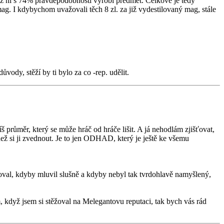
z ní s 74% pravděpodobností vyrobí předmět. Celkově je tedy
ag. I kdybychom uvažovali těch 8 zl. za již vydestilovaný mag, stále
ody, stěží by ti bylo za co -rep. udělit.
íš průměr, který se může hráč od hráče lišit. A já nehodlám zjišťovat,
ež si ji zvednout. Je to jen ODHAD, který je ještě ke všemu
koval, kdyby mluvil slušně a kdyby nebyl tak tvrdohlavě namyšlený,
em, když jsem si stěžoval na Melegantovu reputaci, tak bych vás rád