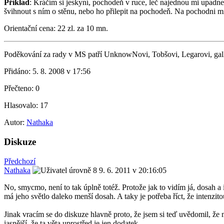
Příklad
: Kráčím si jeskyní, pochodeň v ruce, leč najednou mi upadne
švihnout s ním o stěnu, nebo ho přilepit na pochodeň. Na pochodni m
Orientační cena: 22 zl. za 10 mn.
Poděkování za rady v MS patří UnknowNovi, Tobšovi, Legarovi, gallóg
Přidáno:
5. 8. 2008 v 17:56
Přečteno:
0
Hlasovalo:
17
Autor:
Nathaka
Diskuze
Předchozí
Nathaka
9. 6. 2011 v 20:16:05
No, smycmo, není to tak úplně totéž. Protože jak to vidím já, dosah 
má jeho světlo daleko menší dosah. A taky je potřeba říct, že intenzit
Jinak vracím se do diskuze hlavně proto, že jsem si teď uvědomil, že
jasnější, že ta věta uprostřed je jen dodatek.