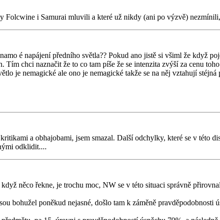
 Folcwine i Samurai mluvili a které už nikdy (ani po výzvě) nezmínili, 
dynamo é napájení předního světla?? Pokud ano jistě si všiml že když p
ah. Tím chci naznačit že to co tam píše že se intenzita zvýší za cenu toh
tlo je nemagické ale ono je nemagické takže se na něj vztahují stéjná 
kritikami a obhajobami, jsem smazal. Další odchylky, které se v této 
ými odklidit....
, když něco řekne, je trochu moc, NW se v této situaci správně přirovna
jsou bohužel poněkud nejasné, došlo tam k záměně pravděpodobnosti ú