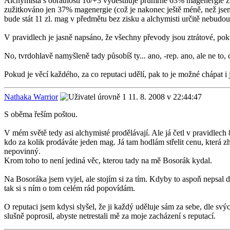
Alchymista s obratností 16/+3 vydestiluje průmrně 63% magenergie z
zužitkováno jen 37% magenergie (což je nakonec ještě méně, než jsem 
bude stát 11 zl. mag v předmětu bez zisku a alchymisti určitě nebudou
V pravidlech je jasně napsáno, že všechny převody jsou ztrátové, pok
No, tvrdohlavě namyšleně tady působíš ty... ano, -rep. ano, ale ne to, c
Pokud je věcí každého, za co reputaci udělí, pak to je možné chápat i
Nathaka Warrior
11. 8. 2008 v 22:44:47
S oběma řeším poštou.
V mém světě tedy asi alchymisté prodělávají. Ale já četl v pravidlech 
kdo za kolik prodáváte jeden mag. Já tam hodlám střelit cenu, která 
nepovinný.
Krom toho to není jediná věc, kterou tady na mě Bosorák kydal.
Na Bosoráka jsem vyjel, ale stojím si za tím. Kdyby to aspoň nepsal 
tak si s ním o tom celém rád popovídám.
O reputaci jsem kdysi slyšel, že ji každý uděluje sám za sebe, dle svý
slušně poprosil, abyste netrestali mě za moje zacházení s reputací.