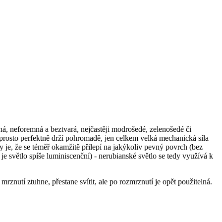
dná, neforemná a beztvará, nejčastěji modrošedé, zelenošedé či
 naprosto perfektně drží pohromadě, jen celkem velká mechanická síla
ky je, že se téměř okamžitě přilepí na jakýkoliv pevný povrch (bez
m je světlo spíše luminiscenční) - nerubianské světlo se tedy využívá k
mrznutí ztuhne, přestane svítit, ale po rozmrznutí je opět použitelná.