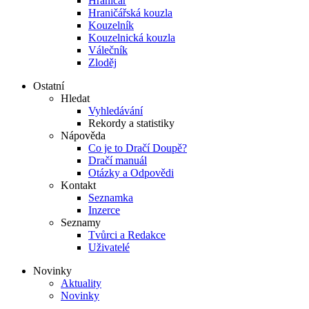
Hraničář
Hraničářská kouzla
Kouzelník
Kouzelnická kouzla
Válečník
Zloděj
Ostatní
Hledat
Vyhledávání
Rekordy a statistiky
Nápověda
Co je to Dračí Doupě?
Dračí manuál
Otázky a Odpovědi
Kontakt
Seznamka
Inzerce
Seznamy
Tvůrci a Redakce
Uživatelé
Novinky
Aktuality
Novinky