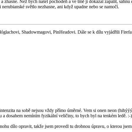
 a zhasne. Než bych našel pochodeň a ve tmě ji dokázal zapálit, sáhnu 
i nerubianské světlo nezhasne, ani když upadne nebo se namočí.
lachovi, Shadowmagovi, PinHeadovi. Dále se k dílu vyjádřili Firefana
a intenzita na sobě nejsou vždy přímo úměrné. Vem si onen neon (hihýýý
ou a dosahem nemíním fyzikální veličiny, to bych byl na tenkém ledě. :-)
 mohu dílo opravit, takže jsem provedl tu drobnou úpravu, o kterou js