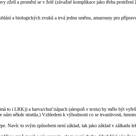
y zželí a promění se v želé (závažné komplikace jako třeba protržení ža
blání a biologických zvuků a trvá jednu směnu, amarouny pro příprav
(má to i LRK)) a barva/chuť/zápach (alespoň v textu) by mělo být vyřeš
m někde stratila.) Vzhledem k výhodnosti co se trvanlivosti, hmotnost
épe. Navíc to svým způsobem není základ, tak jako základ v zálkadu le