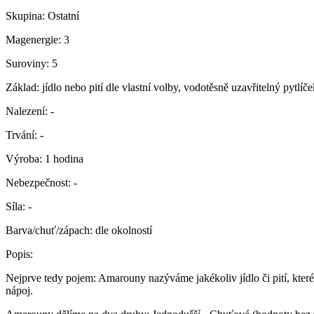
Skupina:
Ostatní
Magenergie:
3
Suroviny:
5
Základ:
jídlo nebo pití dle vlastní volby, vodotěsně uzavřitelný pytlíče
Nalezení:
-
Trvání:
-
Výroba:
1 hodina
Nebezpečnost:
-
Síla:
-
Barva/chuť/zápach:
dle okolností
Popis:
Nejprve tedy pojem: Amarouny nazýváme jakékoliv jídlo či pití, kter
nápoj.