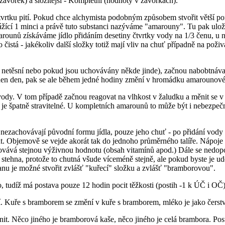
vorek) a složitější - Kompletní (hodnoty v závorkách).
vrtku pití. Pokud chce alchymista podobným způsobem stvořit větší por
 vážící 1 minci a právě tuto substanci nazýváme "amarouny". Tu pak u
arounů získáváme jídlo přidáním desetiny čtvrtky vody na 1/3 čenu, u n
 - jakékoliv další složky totiž mají vliv na chuť případně na poživateln
e netěsní nebo pokud jsou uchovávány někde jinde), začnou nabobtnáva
ti jeden den, pak se ale během jedné hodiny změní v hromádku amarounov
ody. V tom případě začnou reagovat na vlhkost v žaludku a měnit se v k
íž je špatně stravitelné. U kompletních amarounů to může být i nebezp
ezachovávají původní formu jídla, pouze jeho chuť - po přidání vody 
vat. Objemově se vejde akorát tak do jednoho průměrného talíře. Nápoje 
hovává stejnou výživnou hodnotu (obsah vitamínů apod.) Dále se nedopo
tehna, protože to chutná všude víceméně stejně, ale pokud byste je udě
u je možné stvořit zvlášť "kuřecí" složku a zvlášť "bramborovou".
, tudíž má postava pouze 12 hodin pocit těžkosti (postih -1 k ÚČ i OČ)
í. Kuře s bramborem se změní v kuře s bramborem, mléko je jako čerstv
it. Něco jiného je bramborová kaše, něco jiného je celá brambora. Post