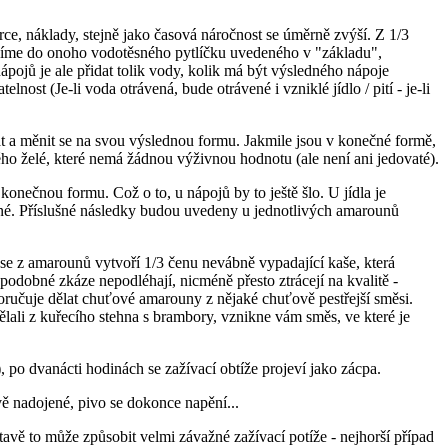
ce, náklady, stejně jako časová náročnost se úměrně zvýší. Z 1/3
ložíme do onoho vodotěsného pytlíčku uvedeného v "základu",
ápojů je ale přidat tolik vody, kolik má být výsledného nápoje
ost (Je-li voda otrávená, bude otrávené i vzniklé jídlo / pití - je-li
t a měnit se na svou výslednou formu. Jakmile jsou v konečné formě,
ého želé, které nemá žádnou výživnou hodnotu (ale není ani jedovaté).
onečnou formu. Což o to, u nápojů by to ještě šlo. U jídla je
ečné. Příslušné následky budou uvedeny u jednotlivých amarounů
se z amarounů vytvoří 1/3 čenu nevábně vypadající kaše, která
podobné zkáze nepodléhají, nicméně přesto ztrácejí na kvalitě -
ručuje dělat chuťové amarouny z nějaké chuťově pestřejší směsi.
lali z kuřecího stehna s brambory, vznikne vám směs, ve které je
, po dvanácti hodinách se zažívací obtíže projeví jako zácpa.
ě nadojené, pivo se dokonce napění...
avě to může způsobit velmi závažné zažívací potíže - nejhorší případ