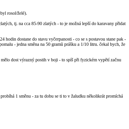
byl rosol/želé).
tých, tj. na cca 85-90 zlatých - to je možná lepší do karavany přidat
4 hodin dostane do stavu vyčerpanosti - co se s postavou stane pak -
omalu - jedna směna na 50 gramů prášku a 1/10 litru. čekal bych, že
o mělo dost výrazný postih v boji - to spíš při fyzickém vypětí začnu
robíhá 1 směnu - za tu dobu se ti to v žaludku několikrát promíchá