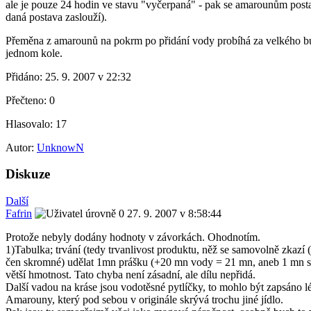
ale je pouze 24 hodin ve stavu "vyčerpaná" - pak se amarounům postav
daná postava zaslouží).
Přeměna z amarounů na pokrm po přidání vody probíhá za velkého bu
jednom kole.
Přidáno:
25. 9. 2007 v 22:32
Přečteno:
0
Hlasovalo:
17
Autor:
UnknowN
Diskuze
Další
Fafrin
27. 9. 2007 v 8:58:44
Protože nebyly dodány hodnoty v závorkách. Ohodnotím.
1)Tabulka; trvání (tedy trvanlivost produktu, něž se samovolně zkazí 
čen skromné) udělat 1mn prášku (+20 mn vody = 21 mn, aneb 1 mn se ná
větší hmotnost. Tato chyba není zásadní, ale dílu nepřidá.
Další vadou na kráse jsou vodotěsné pytlíčky, to mohlo být zapsáno l
Amarouny, který pod sebou v originále skrývá trochu jiné jídlo.