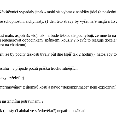
vštěvníci vypadaly jinak - mohl sis vybrat z nabídky jídel (a poslední 
schopnostmi alchymisty. (1 den této stravy by vyšel na 9 magů a 15 zla
málo, aspoň 3x víc), tak mi bude těžko, ale pochybuji, že mne to na 2
 regenerovat odpočinkem, spánkem, kouzly ? Navíc to reaguje docela p
past na charizmu)
it, že by pocity těžkosti trvaly půl dne (spíš tak 2 hodiny), natož aby t
tihů - v případě požití prášku trochu silnějších.
avy "zželet" ;)
mprimováno" z úlomků kostí a navíc "dekomprimace" není explozívní, p
i instantními potravinami ?
ek (plasty či alobal ve středověku?) nepatří do základu.