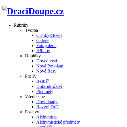
Rubriky
Tvorba
Články&Eseje
Galerie
Fotogalerie
Hřbitov
Doplňky
Dovednosti
Nová Povolání
Nové Rasy
Pro PJ
Bestiář
Dobrodružství
Předměty
Všeobecné
Downloady
Rozvoj DrD
Postavy
Alchymista
Alchymistické předměty