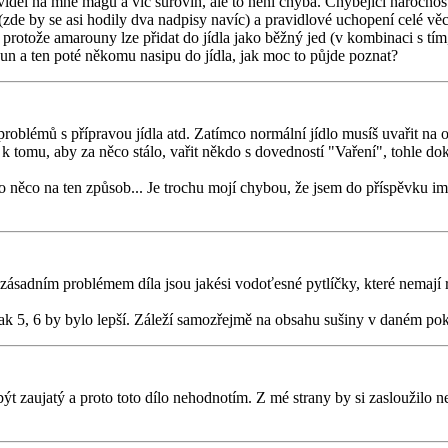
viděl na mně magů a víc surovin, ale to není chyba. Chybějící náročn
de by se asi hodily dva nadpisy navíc) a pravidlové uchopení celé věc
rotože amarouny lze přidat do jídla jako běžný jed (v kombinaci s tím, ž
un a ten poté někomu nasipu do jídla, jak moc to půjde poznat?
problémů s přípravou jídla atd. Zatímco normální jídlo musíš uvařit na
k tomu, aby za něco stálo, vařit někdo s dovedností "Vaření", tohle doká
něco na ten způsob... Je trochu mojí chybou, že jsem do příspěvku impli
zásadním problémem díla jsou jakési vodoťesné pytlíčky, které nemaj
 tak 5, 6 by bylo lepší. Záleží samozřejmě na obsahu sušiny v daném po
zaujatý a proto toto dílo nehodnotím. Z mé strany by si zasloužilo ne