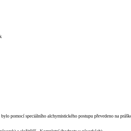
k
é bylo pomocí speciálního alchymistického postupu převedeno na práško