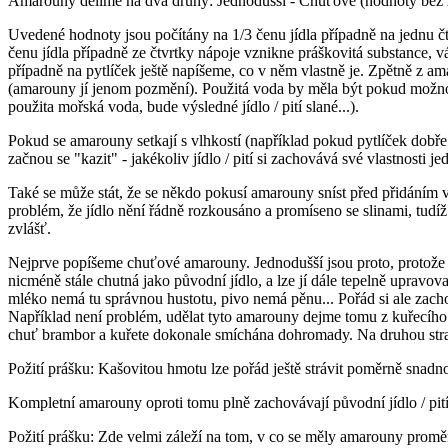
Amarouny dělíme na dva druhy: Jednodušší - Chuťové (hodnoty bez zá
Uvedené hodnoty jsou počítány na 1/3 čenu jídla případně na jednu čt
čenu jídla případně ze čtvrtky nápoje vznikne práškovitá substance,
případně na pytlíček ještě napíšeme, co v něm vlastně je. Zpětně z am
(amarouny jí jenom pozmění). Použitá voda by měla být pokud možno čistá
použita mořská voda, bude výsledné jídlo / pití slané...).
Pokud se amarouny setkají s vlhkostí (například pokud pytlíček dobř
začnou se "kazit" - jakékoliv jídlo / pití si zachovává své vlastnos
Také se může stát, že se někdo pokusí amarouny sníst před přidáním v
problém, že jídlo nění řádně rozkousáno a promíseno se slinami, tud
zvlášť.
Nejprve popíšeme chuťové amarouny. Jednodušší jsou proto, protože n
nicméně stále chutná jako původní jídlo, a lze jí dále tepelně upravo
mléko nemá tu správnou hustotu, pivo nemá pěnu... Pořád si ale zac
Například není problém, udělat tyto amarouny dejme tomu z kuřecího s
chuť brambor a kuřete dokonale smíchána dohromady. Na druhou stran
Požití prášku: Kašovitou hmotu lze pořád ještě strávit poměrně snadno
Kompletní amarouny oproti tomu plně zachovávají původní jídlo / pit
Požití prášku: Zde velmi záleží na tom, v co se měly amarouny proměn