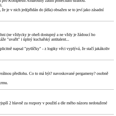
ost pro Kompletní Amarouny zatím ponechám stranou.
i.
e je v nich jed(přidán do jídla) obsažen se to jeví jako zásadní
 ohni (ne vždycky je oheň dostupný a ne vždy je žádoucí ho
že "uvařit" i úplný kuchařský antitalent...
citně napsal "pytlíčky" - z logiky věci vyplývá, že stačí jakákoliv
í reálnou předlohu. Co to má být? navoskované pergameny? osobně
krmu.
jspíš 2 hlavně za rozpory v použití a dle mého názoru nedotažené