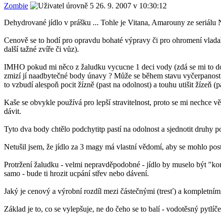
Zombie
26. 9. 2007 v 10:30:12
Dehydrované jídlo v prášku ... Tohle je Vitana, Amarouny ze seriálu Ná
Cenově se to hodí pro opravdu bohaté výpravy či pro ohromení vladaře 
další tažné zvíře či vůz).
IMHO pokud mi něco z žaludku vycucne 1 deci vody (zdá se mi to dost 
zmizí jí naadbytečné body únavy ? Může se během stavu vyčerpanosti
to vzbudí alespoň pocit žízně (past na odolnost) a touhu utišit žízeň (
Kaše se obvykle používá pro lepší stravitelnost, proto se mi nechce věř
dávit.
Tyto dva body chtělo podchytitp pastí na odolnost a sjednotit druhy pos
Netušil jsem, že jídlo za 3 magy má vlastní vědomí, aby se mohlo post
Protržení žaludku - velmi nepravděpodobné - jídlo by muselo být "ko
samo - bude ti hrozit ucpání střev nebo dávení.
Jaký je cenový a výrobní rozdíl mezi částečnými (tresť) a kompletním
Základ je to, co se vylepšuje, ne do čeho se to balí - vodotěsný pytlíč