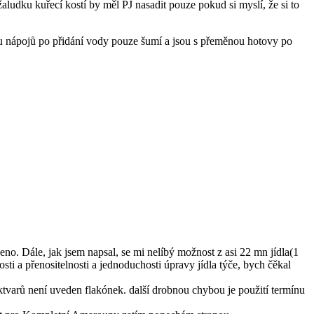
ludku kuřecí kostí by měl PJ nasadit pouze pokud si myslí, že si to
u nápojů po přidání vody pouze šumí a jsou s přeměnou hotovy po
eno. Dále, jak jsem napsal, se mi nelíbý možnost z asi 22 mn jídla(1
i a přenositelnosti a jednoduchosti úpravy jídla týče, bych čěkal
ktvarů není uveden flakónek. další drobnou chybou je použití termínu