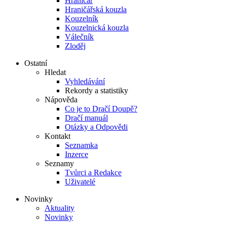
Hraničář
Hraničářská kouzla
Kouzelník
Kouzelnická kouzla
Válečník
Zloděj
Ostatní
Hledat
Vyhledávání
Rekordy a statistiky
Nápověda
Co je to Dračí Doupě?
Dračí manuál
Otázky a Odpovědi
Kontakt
Seznamka
Inzerce
Seznamy
Tvůrci a Redakce
Uživatelé
Novinky
Aktuality
Novinky