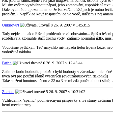
Pak jsou tu samozřejmě věci jako magová náročnost, osobně bych to 
Musím ovšem vyzdvihnout nápad, jeho zpracování, uspořádání textu (z
Dále bych rádu upozorníl na to, že Barva/Chuť/Zápach je nutno řečit, p
problém.). Například když rospustím jed ve vodě, udělám z něj amaro
UnknowN
26. 9. 2007 v 14:53:15
Tady nejde ani tak o řešení problémů se zásobováním... Spíš o řešení 
rozdělávat), ktomuhle stačí trochu vody. Zatímco normální jídlo, musí 
Vodotěsné pytlíčky... Teď narychlo mě napadá třeba lepená kůže, nebo 
vodotěsná nádoba...
Fafrin
26. 9. 2007 v 12:43:44
Zatím nebudu hodnotit, protože chybí hodnoty v závorkách, nicméně 
bych byl pro použití řádně vyschlých (dvouzábrusových flakónků)
Také snížení hmotnosti čenu z 22 na 3 se mi zdá poněkud dost silné,
Zombie
26. 9. 2007 v 10:31:02
Vzhledem k "spamu" podměrečnými příspěvky z tvé strany začínám být 
herní mechanizmy.