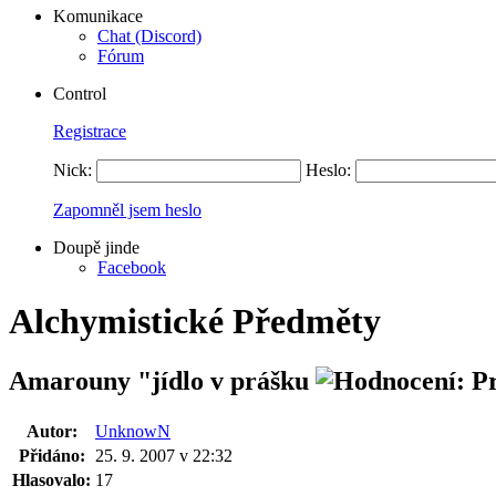
Komunikace
Chat (Discord)
Fórum
Control
Registrace
Nick:
Heslo:
Zapomněl jsem heslo
Doupě jinde
Facebook
Alchymistické Předměty
Amarouny "jídlo v prášku
Autor:
UnknowN
Přidáno:
25. 9. 2007 v 22:32
Hlasovalo:
17