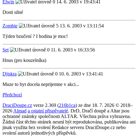
Elwin
14. 6. 2003 v 19:43:41
Dosti silné
Zombie
13. 6. 2003 v 13:11:54
Týden bzučení ? I hodina je moc!
Set
11. 6. 2003 v 16:33:56
Hnus (pro kouzelníka)
Djiskra
10. 6. 2003 v 13:41:41
Muze to byt docela neprijemne v akci...
Předchozí
DraciDoupe.cz
verze 2.369 (
216b1ca
) ze dne 18. 7. 2026 © 2018–
2026
Almad
a ostatní přispěvatelé
. DrD, Dračí doupě a Altar jsou
ochranné známky společnosti ALTAR. Všechna práva vyhrazena.
Žádná část těchto stránek nesmí být reprodukována, publikována ani
jinak využita bez svolení Redakce serveru DraciDoupe.cz nebo
svolení autorů jednotlivých příspěvků.