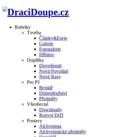
Rubriky
Tvorba
Články&Eseje
Galerie
Fotogalerie
Hřbitov
Doplňky
Dovednosti
Nová Povolání
Nové Rasy
Pro PJ
Bestiář
Dobrodružství
Předměty
Všeobecné
Downloady
Rozvoj DrD
Postavy
Alchymista
Alchymistické předměty