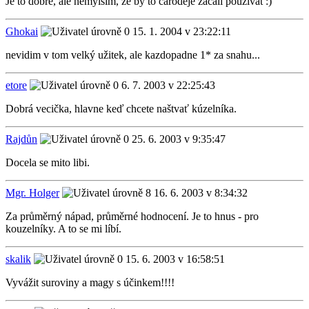
Je to dobré, ale nemylsím, že by to čarodějé začali používat :)
Ghokai
15. 1. 2004 v 23:22:11
nevidim v tom velký užitek, ale kazdopadne 1* za snahu...
etore
6. 7. 2003 v 22:25:43
Dobrá vecička, hlavne keď chcete naštvať kúzelníka.
Rajdůn
25. 6. 2003 v 9:35:47
Docela se mito libi.
Mgr. Holger
16. 6. 2003 v 8:34:32
Za průměrný nápad, průměrné hodnocení. Je to hnus - pro
kouzelníky. A to se mi líbí.
skalik
15. 6. 2003 v 16:58:51
Vyvážit suroviny a magy s účinkem!!!!