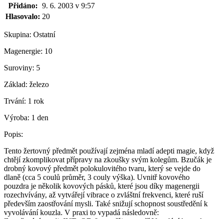
Přidáno:
9. 6. 2003 v 9:57
Hlasovalo:
20
Skupina:
Ostatní
Magenergie:
10
Suroviny:
5
Základ:
železo
Trvání:
1 rok
Výroba:
1 den
Popis:
Tento žertovný předmět používají zejména mladí adepti magie, když
chtějí zkomplikovat přípravy na zkoušky svým kolegům. Bzučák je
drobný kovový předmět polokulovitého tvaru, který se vejde do
dlaně (cca 5 coulů průměr, 3 couly výška). Uvnitř kovového
pouzdra je několik kovových pásků, které jsou díky magenergii
rozechvívány, až vytvářejí vibrace o zvláštní frekvenci, které ruší
především zaostřování mysli. Také snižují schopnost soustředění k
vyvolávání kouzla. V praxi to vypadá následovně: