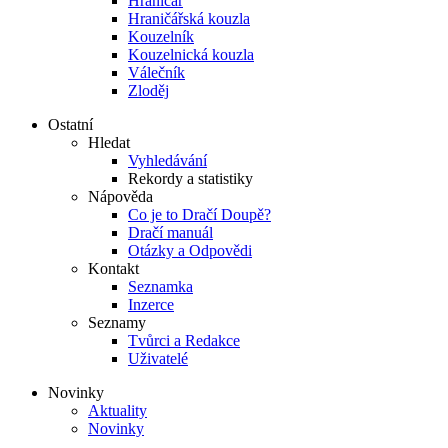
Hraničář
Hraničářská kouzla
Kouzelník
Kouzelnická kouzla
Válečník
Zloděj
Ostatní
Hledat
Vyhledávání
Rekordy a statistiky
Nápověda
Co je to Dračí Doupě?
Dračí manuál
Otázky a Odpovědi
Kontakt
Seznamka
Inzerce
Seznamy
Tvůrci a Redakce
Uživatelé
Novinky
Aktuality
Novinky