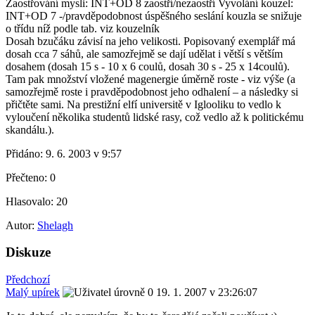
Zaostřování mysli: INT+OD 8 zaostří/nezaostří Vyvolání kouzel:
INT+OD 7 -/pravděpodobnost úspěšného seslání kouzla se snižuje
o třídu níž podle tab. viz kouzelník
Dosah bzučáku závisí na jeho velikosti. Popisovaný exemplář má
dosah cca 7 sáhů, ale samozřejmě se dají udělat i větší s větším
dosahem (dosah 15 s - 10 x 6 coulů, dosah 30 s - 25 x 14coulů).
Tam pak množství vložené magenergie úměrně roste - viz výše (a
samozřejmě roste i pravděpodobnost jeho odhalení – a následky si
přičtěte sami. Na prestižní elfí universitě v Iglooliku to vedlo k
vyloučení několika studentů lidské rasy, což vedlo až k politickému
skandálu.).
Přidáno:
9. 6. 2003 v 9:57
Přečteno:
0
Hlasovalo:
20
Autor:
Shelagh
Diskuze
Předchozí
Malý upírek
19. 1. 2007 v 23:26:07