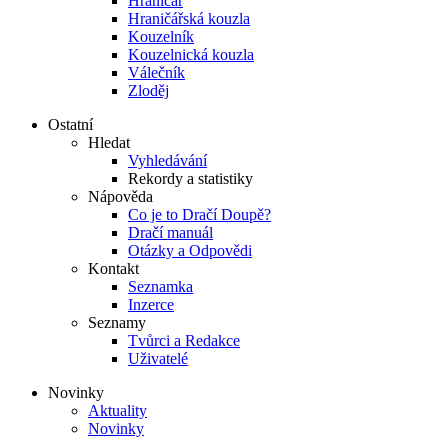
Hraničář
Hraničářská kouzla
Kouzelník
Kouzelnická kouzla
Válečník
Zloděj
Ostatní
Hledat
Vyhledávání
Rekordy a statistiky
Nápověda
Co je to Dračí Doupě?
Dračí manuál
Otázky a Odpovědi
Kontakt
Seznamka
Inzerce
Seznamy
Tvůrci a Redakce
Uživatelé
Novinky
Aktuality
Novinky