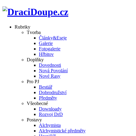
Rubriky
Tvorba
Články&Eseje
Galerie
Fotogalerie
Hřbitov
Doplňky
Dovednosti
Nová Povolání
Nové Rasy
Pro PJ
Bestiář
Dobrodružství
Předměty
Všeobecné
Downloady
Rozvoj DrD
Postavy
Alchymista
Alchymistické předměty