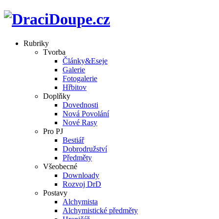
Rubriky
Tvorba
Články&Eseje
Galerie
Fotogalerie
Hřbitov
Doplňky
Dovednosti
Nová Povolání
Nové Rasy
Pro PJ
Bestiář
Dobrodružství
Předměty
Všeobecné
Downloady
Rozvoj DrD
Postavy
Alchymista
Alchymistické předměty