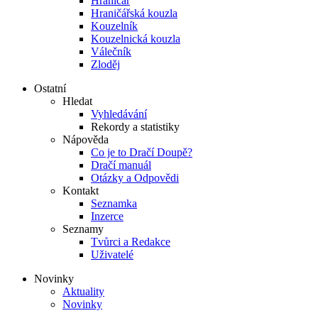
Hraničář
Hraničářská kouzla
Kouzelník
Kouzelnická kouzla
Válečník
Zloděj
Ostatní
Hledat
Vyhledávání
Rekordy a statistiky
Nápověda
Co je to Dračí Doupě?
Dračí manuál
Otázky a Odpovědi
Kontakt
Seznamka
Inzerce
Seznamy
Tvůrci a Redakce
Uživatelé
Novinky
Aktuality
Novinky