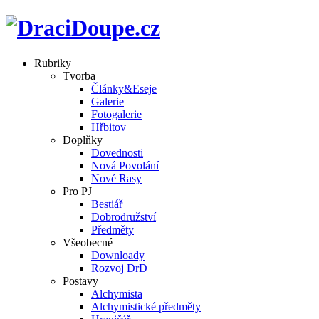
Rubriky
Tvorba
Články&Eseje
Galerie
Fotogalerie
Hřbitov
Doplňky
Dovednosti
Nová Povolání
Nové Rasy
Pro PJ
Bestiář
Dobrodružství
Předměty
Všeobecné
Downloady
Rozvoj DrD
Postavy
Alchymista
Alchymistické předměty