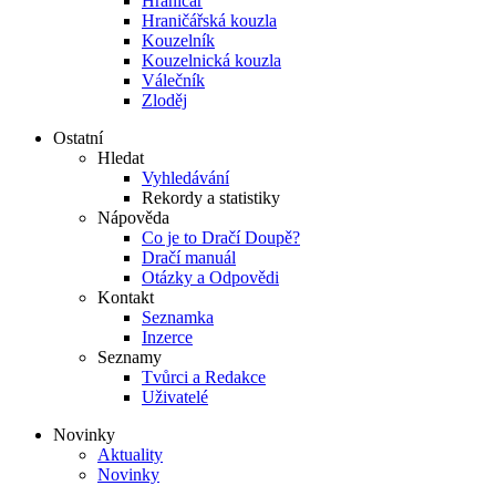
Hraničář
Hraničářská kouzla
Kouzelník
Kouzelnická kouzla
Válečník
Zloděj
Ostatní
Hledat
Vyhledávání
Rekordy a statistiky
Nápověda
Co je to Dračí Doupě?
Dračí manuál
Otázky a Odpovědi
Kontakt
Seznamka
Inzerce
Seznamy
Tvůrci a Redakce
Uživatelé
Novinky
Aktuality
Novinky