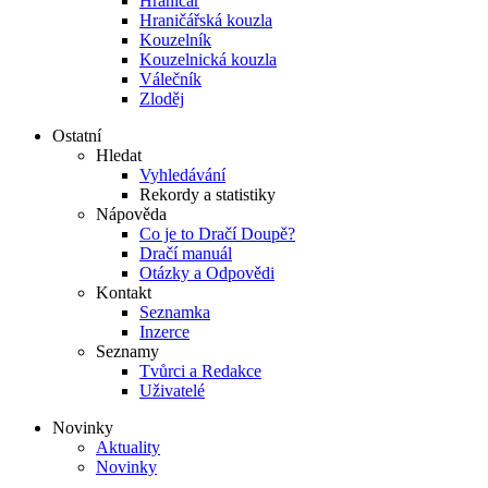
Hraničář
Hraničářská kouzla
Kouzelník
Kouzelnická kouzla
Válečník
Zloděj
Ostatní
Hledat
Vyhledávání
Rekordy a statistiky
Nápověda
Co je to Dračí Doupě?
Dračí manuál
Otázky a Odpovědi
Kontakt
Seznamka
Inzerce
Seznamy
Tvůrci a Redakce
Uživatelé
Novinky
Aktuality
Novinky