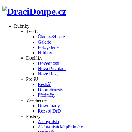
Rubriky
Tvorba
Články&Eseje
Galerie
Fotogalerie
Hřbitov
Doplňky
Dovednosti
Nová Povolání
Nové Rasy
Pro PJ
Bestiář
Dobrodružství
Předměty
Všeobecné
Downloady
Rozvoj DrD
Postavy
Alchymista
Alchymistické předměty