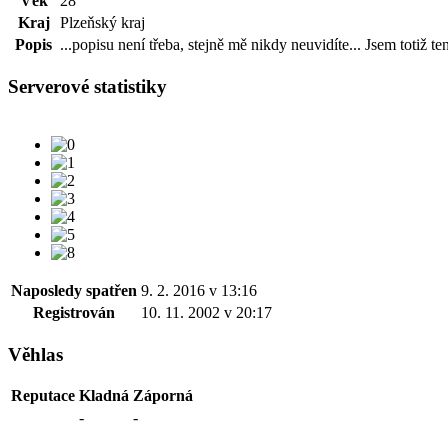
Věk
28
Kraj
Plzeňský kraj
Popis
...popisu není třeba, stejně mě nikdy neuvidíte... Jsem totiž te
Serverové statistiky
Naposledy spatřen
9. 2. 2016 v 13:16
Registrován
10. 11. 2002 v 20:17
Věhlas
Reputace
Kladná
Záporná
-
-