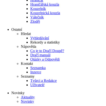
Hraničář
Hraničářská kouzla
Kouzelník
Kouzelnická kouzla
Válečník
Zloděj
Ostatní
Hledat
Vyhledávání
Rekordy a statistiky
Nápověda
Co je to Dračí Doupě?
Dračí manuál
Otázky a Odpovědi
Kontakt
Seznamka
Inzerce
Seznamy
Tvůrci a Redakce
Uživatelé
Novinky
Aktuality
Novinky