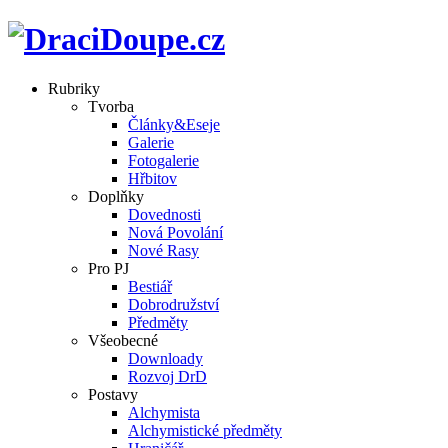
Rubriky
Tvorba
Články&Eseje
Galerie
Fotogalerie
Hřbitov
Doplňky
Dovednosti
Nová Povolání
Nové Rasy
Pro PJ
Bestiář
Dobrodružství
Předměty
Všeobecné
Downloady
Rozvoj DrD
Postavy
Alchymista
Alchymistické předměty