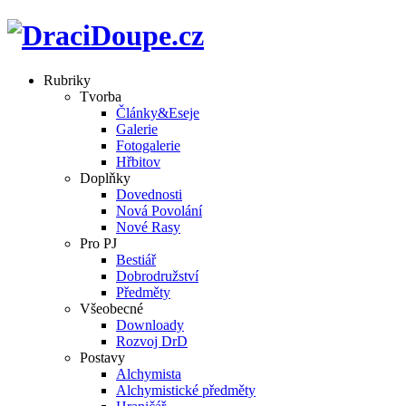
Rubriky
Tvorba
Články&Eseje
Galerie
Fotogalerie
Hřbitov
Doplňky
Dovednosti
Nová Povolání
Nové Rasy
Pro PJ
Bestiář
Dobrodružství
Předměty
Všeobecné
Downloady
Rozvoj DrD
Postavy
Alchymista
Alchymistické předměty