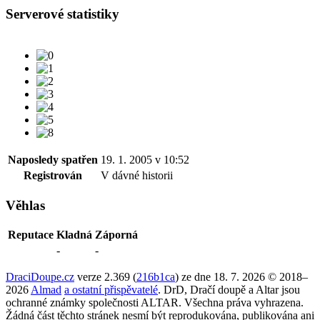
Serverové statistiky
Naposledy spatřen
19. 1. 2005 v 10:52
Registrován
V dávné historii
Věhlas
Reputace
Kladná
Záporná
-
-
DraciDoupe.cz
verze 2.369 (
216b1ca
) ze dne 18. 7. 2026 © 2018–
2026
Almad
a ostatní přispěvatelé
. DrD, Dračí doupě a Altar jsou
ochranné známky společnosti ALTAR. Všechna práva vyhrazena.
Žádná část těchto stránek nesmí být reprodukována, publikována ani