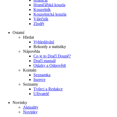
Hraničář
Hraničářská kouzla
Kouzelník
Kouzelnická kouzla
Válečník
Zloděj
Ostatní
Hledat
Vyhledávání
Rekordy a statistiky
Nápověda
Co je to Dračí Doupě?
Dračí manuál
Otázky a Odpovědi
Kontakt
Seznamka
Inzerce
Seznamy
Tvůrci a Redakce
Uživatelé
Novinky
Aktuality
Novinky