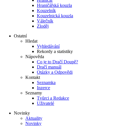
Hraničář
Hraničářská kouzla
Kouzelník
Kouzelnická kouzla
Válečník
Zloděj
Ostatní
Hledat
Vyhledávání
Rekordy a statistiky
Nápověda
Co je to Dračí Doupě?
Dračí manuál
Otázky a Odpovědi
Kontakt
Seznamka
Inzerce
Seznamy
Tvůrci a Redakce
Uživatelé
Novinky
Aktuality
Novinky