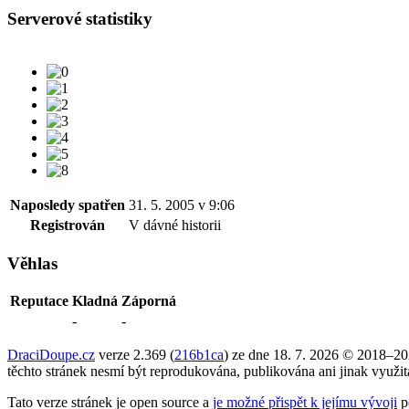
Serverové statistiky
Naposledy spatřen
31. 5. 2005 v 9:06
Registrován
V dávné historii
Věhlas
Reputace
Kladná
Záporná
-
-
DraciDoupe.cz
verze 2.369 (
216b1ca
) ze dne 18. 7. 2026 © 2018–2
těchto stránek nesmí být reprodukována, publikována ani jinak využi
Tato verze stránek je open source a
je možné přispět k jejímu vývoji
p