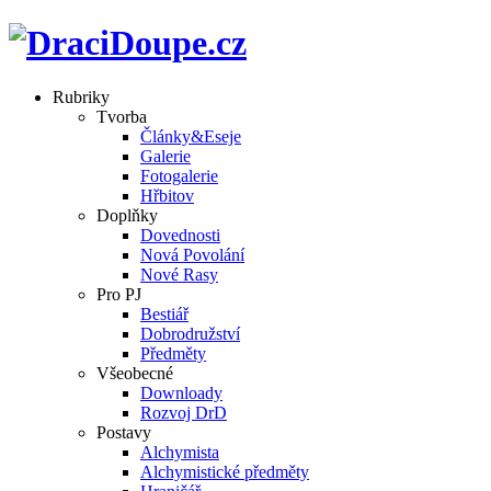
Rubriky
Tvorba
Články&Eseje
Galerie
Fotogalerie
Hřbitov
Doplňky
Dovednosti
Nová Povolání
Nové Rasy
Pro PJ
Bestiář
Dobrodružství
Předměty
Všeobecné
Downloady
Rozvoj DrD
Postavy
Alchymista
Alchymistické předměty