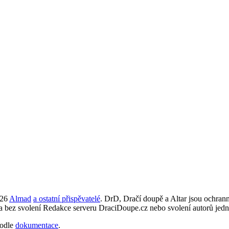
026
Almad
a ostatní přispěvatelé
. DrD, Dračí doupě a Altar jsou ochra
ta bez svolení Redakce serveru DraciDoupe.cz nebo svolení autorů jedn
odle
dokumentace
.