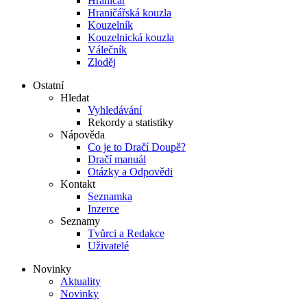
Hraničář
Hraničářská kouzla
Kouzelník
Kouzelnická kouzla
Válečník
Zloděj
Ostatní
Hledat
Vyhledávání
Rekordy a statistiky
Nápověda
Co je to Dračí Doupě?
Dračí manuál
Otázky a Odpovědi
Kontakt
Seznamka
Inzerce
Seznamy
Tvůrci a Redakce
Uživatelé
Novinky
Aktuality
Novinky