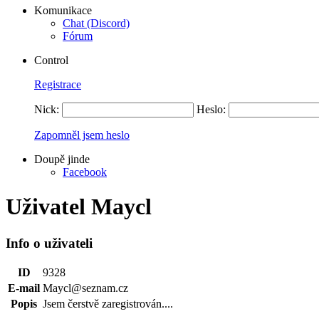
Komunikace
Chat (Discord)
Fórum
Control
Registrace
Nick:
Heslo:
Zapomněl jsem heslo
Doupě jinde
Facebook
Uživatel Maycl
Info o uživateli
ID
9328
E-mail
Maycl@seznam.cz
Popis
Jsem čerstvě zaregistrován....