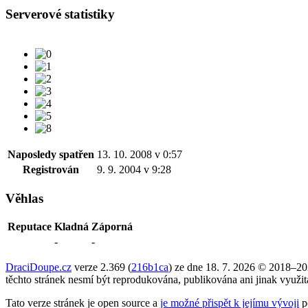
Serverové statistiky
Naposledy spatřen
13. 10. 2008 v 0:57
Registrován
9. 9. 2004 v 9:28
Věhlas
Reputace
Kladná
Záporná
-
-
DraciDoupe.cz
verze 2.369 (
216b1ca
) ze dne 18. 7. 2026 © 2018–2
těchto stránek nesmí být reprodukována, publikována ani jinak využi
Tato verze stránek je open source a
je možné přispět k jejímu vývoji
p