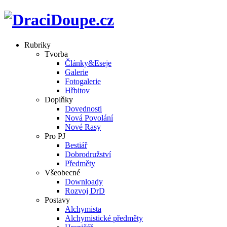
Rubriky
Tvorba
Články&Eseje
Galerie
Fotogalerie
Hřbitov
Doplňky
Dovednosti
Nová Povolání
Nové Rasy
Pro PJ
Bestiář
Dobrodružství
Předměty
Všeobecné
Downloady
Rozvoj DrD
Postavy
Alchymista
Alchymistické předměty