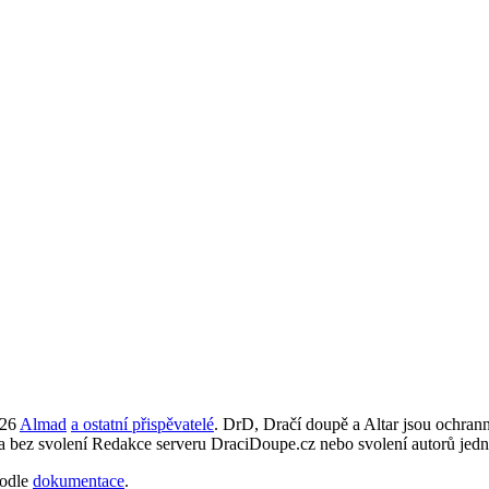
026
Almad
a ostatní přispěvatelé
. DrD, Dračí doupě a Altar jsou ochra
ta bez svolení Redakce serveru DraciDoupe.cz nebo svolení autorů jedn
odle
dokumentace
.