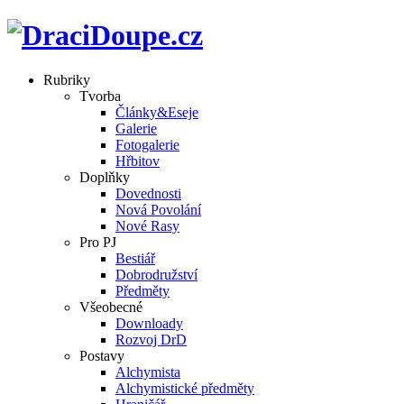
Rubriky
Tvorba
Články&Eseje
Galerie
Fotogalerie
Hřbitov
Doplňky
Dovednosti
Nová Povolání
Nové Rasy
Pro PJ
Bestiář
Dobrodružství
Předměty
Všeobecné
Downloady
Rozvoj DrD
Postavy
Alchymista
Alchymistické předměty