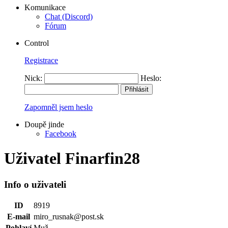
Komunikace
Chat (Discord)
Fórum
Control
Registrace
Nick:
Heslo:
Zapomněl jsem heslo
Doupě jinde
Facebook
Uživatel Finarfin28
Info o uživateli
ID
8919
E-mail
miro_rusnak@post.sk
Pohlaví
Muž