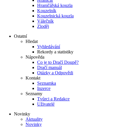
Hraničář
Hraničářská kouzla
Kouzelník
Kouzelnická kouzla
Válečník
Zloděj
Ostatní
Hledat
Vyhledávání
Rekordy a statistiky
Nápověda
Co je to Dračí Doupě?
Dračí manuál
Otázky a Odpovědi
Kontakt
Seznamka
Inzerce
Seznamy
Tvůrci a Redakce
Uživatelé
Novinky
Aktuality
Novinky