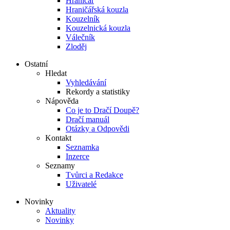
Hraničář
Hraničářská kouzla
Kouzelník
Kouzelnická kouzla
Válečník
Zloděj
Ostatní
Hledat
Vyhledávání
Rekordy a statistiky
Nápověda
Co je to Dračí Doupě?
Dračí manuál
Otázky a Odpovědi
Kontakt
Seznamka
Inzerce
Seznamy
Tvůrci a Redakce
Uživatelé
Novinky
Aktuality
Novinky