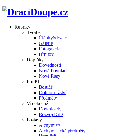
Rubriky
Tvorba
Články&Eseje
Galerie
Fotogalerie
Hřbitov
Doplňky
Dovednosti
Nová Povolání
Nové Rasy
Pro PJ
Bestiář
Dobrodružství
Předměty
Všeobecné
Downloady
Rozvoj DrD
Postavy
Alchymista
Alchymistické předměty