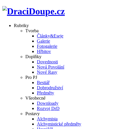
Rubriky
Tvorba
Články&Eseje
Galerie
Fotogalerie
Hřbitov
Doplňky
Dovednosti
Nová Povolání
Nové Rasy
Pro PJ
Bestiář
Dobrodružství
Předměty
Všeobecné
Downloady
Rozvoj DrD
Postavy
Alchymista
Alchymistické předměty