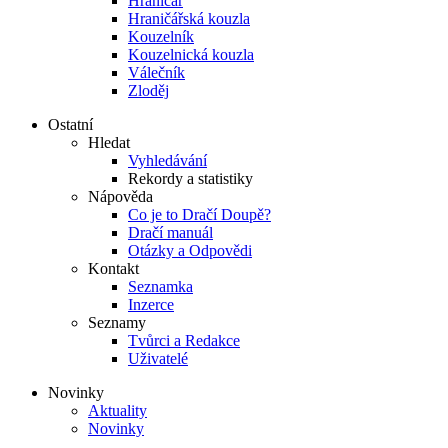
Hraničář
Hraničářská kouzla
Kouzelník
Kouzelnická kouzla
Válečník
Zloděj
Ostatní
Hledat
Vyhledávání
Rekordy a statistiky
Nápověda
Co je to Dračí Doupě?
Dračí manuál
Otázky a Odpovědi
Kontakt
Seznamka
Inzerce
Seznamy
Tvůrci a Redakce
Uživatelé
Novinky
Aktuality
Novinky