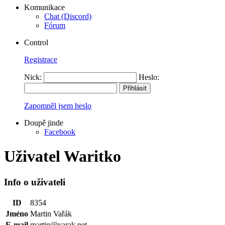
Komunikace
Chat (Discord)
Fórum
Control
Registrace
Nick:
Heslo:
Zapomněl jsem heslo
Doupě jinde
Facebook
Uživatel Waritko
Info o uživateli
ID
8354
Jméno
Martin Vařák
E-mail
martin@varak.net