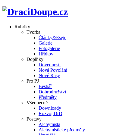
Rubriky
Tvorba
Články&Eseje
Galerie
Fotogalerie
Hřbitov
Doplňky
Dovednosti
Nová Povolání
Nové Rasy
Pro PJ
Bestiář
Dobrodružství
Předměty
Všeobecné
Downloady
Rozvoj DrD
Postavy
Alchymista
Alchymistické předměty