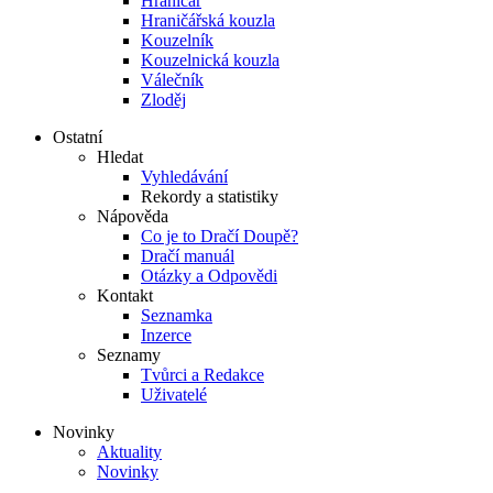
Hraničář
Hraničářská kouzla
Kouzelník
Kouzelnická kouzla
Válečník
Zloděj
Ostatní
Hledat
Vyhledávání
Rekordy a statistiky
Nápověda
Co je to Dračí Doupě?
Dračí manuál
Otázky a Odpovědi
Kontakt
Seznamka
Inzerce
Seznamy
Tvůrci a Redakce
Uživatelé
Novinky
Aktuality
Novinky