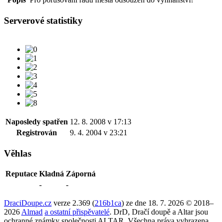
Serverové statistiky
Naposledy spatřen
12. 8. 2008 v 17:13
Registrován
9. 4. 2004 v 23:21
Věhlas
Reputace
Kladná
Záporná
-
-
DraciDoupe.cz
verze 2.369 (
216b1ca
) ze dne 18. 7. 2026 © 2018–
2026
Almad
a ostatní přispěvatelé
. DrD, Dračí doupě a Altar jsou
ochranné známky společnosti ALTAR. Všechna práva vyhrazena.