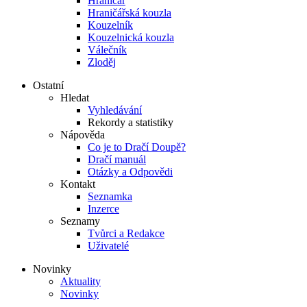
Hraničář
Hraničářská kouzla
Kouzelník
Kouzelnická kouzla
Válečník
Zloděj
Ostatní
Hledat
Vyhledávání
Rekordy a statistiky
Nápověda
Co je to Dračí Doupě?
Dračí manuál
Otázky a Odpovědi
Kontakt
Seznamka
Inzerce
Seznamy
Tvůrci a Redakce
Uživatelé
Novinky
Aktuality
Novinky