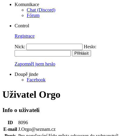
Komunikace
Chat (Discord)
Fórum
Control
Registrace
Nick:
Heslo:
Zapomněl jsem heslo
Doupě jinde
Facebook
Uživatel Orgo
Info o uživateli
ID
8096
E-mail
J.Orgo@seznam.cz
Popis
Pro porušování řádu města odsouzen do vyhnanství!