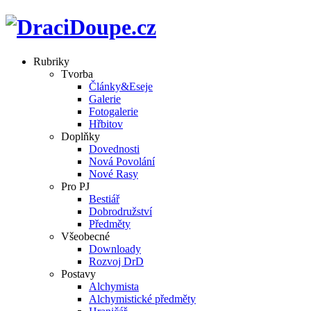
Rubriky
Tvorba
Články&Eseje
Galerie
Fotogalerie
Hřbitov
Doplňky
Dovednosti
Nová Povolání
Nové Rasy
Pro PJ
Bestiář
Dobrodružství
Předměty
Všeobecné
Downloady
Rozvoj DrD
Postavy
Alchymista
Alchymistické předměty