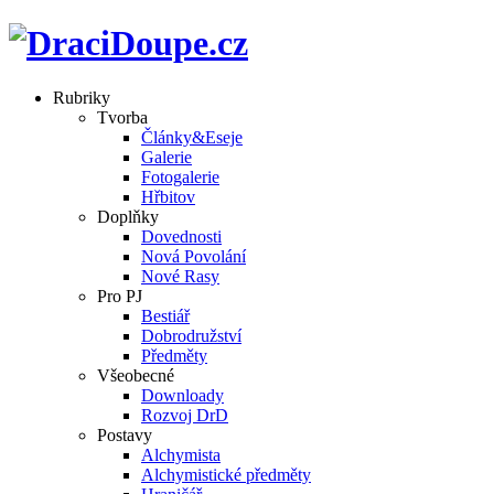
Rubriky
Tvorba
Články&Eseje
Galerie
Fotogalerie
Hřbitov
Doplňky
Dovednosti
Nová Povolání
Nové Rasy
Pro PJ
Bestiář
Dobrodružství
Předměty
Všeobecné
Downloady
Rozvoj DrD
Postavy
Alchymista
Alchymistické předměty