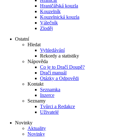
Hraničář
Hraničářská kouzla
Kouzelník
Kouzelnická kouzla
Válečník
Zloděj
Ostatní
Hledat
Vyhledávání
Rekordy a statistiky
Nápověda
Co je to Dračí Doupě?
Dračí manuál
Otázky a Odpovědi
Kontakt
Seznamka
Inzerce
Seznamy
Tvůrci a Redakce
Uživatelé
Novinky
Aktuality
Novinky