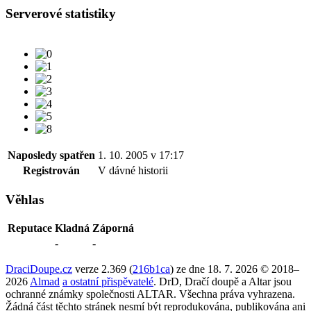
Serverové statistiky
Naposledy spatřen
1. 10. 2005 v 17:17
Registrován
V dávné historii
Věhlas
Reputace
Kladná
Záporná
-
-
DraciDoupe.cz
verze 2.369 (
216b1ca
) ze dne 18. 7. 2026 © 2018–
2026
Almad
a ostatní přispěvatelé
. DrD, Dračí doupě a Altar jsou
ochranné známky společnosti ALTAR. Všechna práva vyhrazena.
Žádná část těchto stránek nesmí být reprodukována, publikována ani