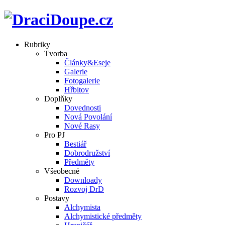
Rubriky
Tvorba
Články&Eseje
Galerie
Fotogalerie
Hřbitov
Doplňky
Dovednosti
Nová Povolání
Nové Rasy
Pro PJ
Bestiář
Dobrodružství
Předměty
Všeobecné
Downloady
Rozvoj DrD
Postavy
Alchymista
Alchymistické předměty