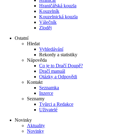
Hraničář
Hraničářská kouzla
Kouzelník
Kouzelnická kouzla
Válečník
Zloděj
Ostatní
Hledat
Vyhledávání
Rekordy a statistiky
Nápověda
Co je to Dračí Doupě?
Dračí manuál
Otázky a Odpovědi
Kontakt
Seznamka
Inzerce
Seznamy
Tvůrci a Redakce
Uživatelé
Novinky
Aktuality
Novinky