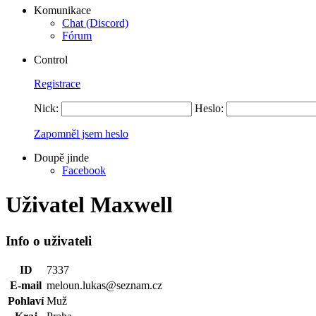
Komunikace
Chat (Discord)
Fórum
Control
Registrace
Nick:
Heslo:
Zapomněl jsem heslo
Doupě jinde
Facebook
Uživatel Maxwell
Info o uživateli
ID
7337
E-mail
meloun.lukas@seznam.cz
Pohlaví
Muž