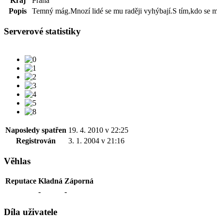
Kraj
Praha
Popis
Temný mág.Mnozí lidé se mu raději vyhýbají.S tím,kdo se mu poku
Serverové statistiky
Naposledy spatřen
19. 4. 2010 v 22:25
Registrován
3. 1. 2004 v 21:16
Věhlas
Reputace
Kladná
Záporná
-
-
Díla uživatele