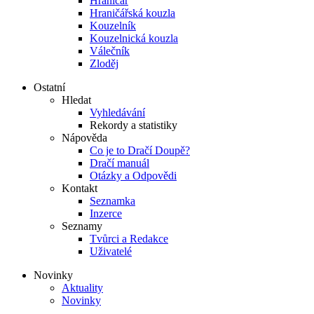
Hraničář
Hraničářská kouzla
Kouzelník
Kouzelnická kouzla
Válečník
Zloděj
Ostatní
Hledat
Vyhledávání
Rekordy a statistiky
Nápověda
Co je to Dračí Doupě?
Dračí manuál
Otázky a Odpovědi
Kontakt
Seznamka
Inzerce
Seznamy
Tvůrci a Redakce
Uživatelé
Novinky
Aktuality
Novinky