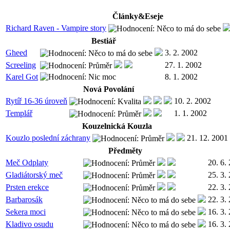
Články&Eseje
Richard Raven - Vampire story
Bestiář
Gheed
3. 2. 2002
Screeling
27. 1. 2002
Karel Got
8. 1. 2002
Nová Povolání
Rytíř 16-36 úroveň
10. 2. 2002
Templář
1. 1. 2002
Kouzelnická Kouzla
Kouzlo poslední záchrany
21. 12. 2001
Předměty
Meč Odplaty
20. 6.
Gladiátorský meč
25. 3.
Prsten erekce
22. 3.
Barbarosák
22. 3.
Sekera moci
16. 3.
Kladivo osudu
16. 3.