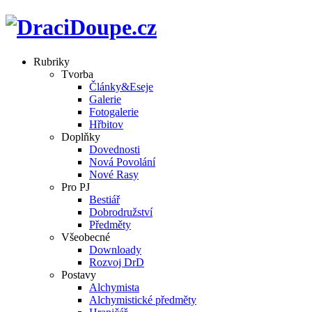
Rubriky
Tvorba
Články&Eseje
Galerie
Fotogalerie
Hřbitov
Doplňky
Dovednosti
Nová Povolání
Nové Rasy
Pro PJ
Bestiář
Dobrodružství
Předměty
Všeobecné
Downloady
Rozvoj DrD
Postavy
Alchymista
Alchymistické předměty