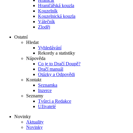
Hraničář
Hraničářská kouzla
Kouzelník
Kouzelnická kouzla
Válečník
Zloděj
Ostatní
Hledat
Vyhledávání
Rekordy a statistiky
Nápověda
Co je to Dračí Doupě?
Dračí manuál
Otázky a Odpovědi
Kontakt
Seznamka
Inzerce
Seznamy
Tvůrci a Redakce
Uživatelé
Novinky
Aktuality
Novinky