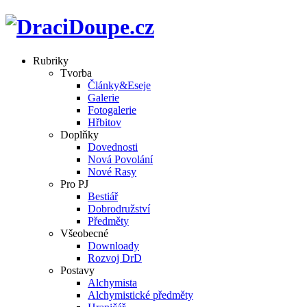
Rubriky
Tvorba
Články&Eseje
Galerie
Fotogalerie
Hřbitov
Doplňky
Dovednosti
Nová Povolání
Nové Rasy
Pro PJ
Bestiář
Dobrodružství
Předměty
Všeobecné
Downloady
Rozvoj DrD
Postavy
Alchymista
Alchymistické předměty