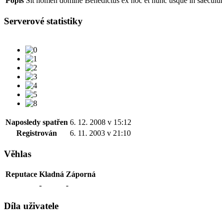
Popis
Sit nomen domine Benedictus ex hoc et nunc usque in saeculu
Serverové statistiky
Naposledy spatřen
6. 12. 2008 v 15:12
Registrován
6. 11. 2003 v 21:10
Věhlas
Reputace
Kladná
Záporná
-
-
Díla uživatele