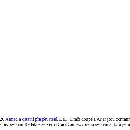
026
Almad
a ostatní přispěvatelé
. DrD, Dračí doupě a Altar jsou ochra
ta bez svolení Redakce serveru DraciDoupe.cz nebo svolení autorů jedn