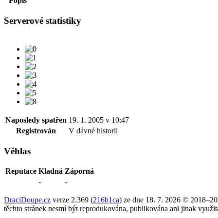
Popis
Serverové statistiky
Naposledy spatřen
19. 1. 2005 v 10:47
Registrován
V dávné historii
Věhlas
Reputace
Kladná
Záporná
-
-
DraciDoupe.cz
verze 2.369 (
216b1ca
) ze dne 18. 7. 2026 © 2018–2
těchto stránek nesmí být reprodukována, publikována ani jinak využi