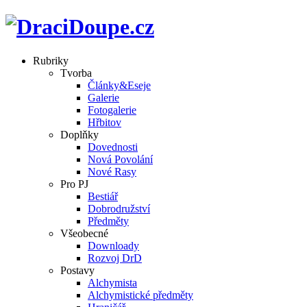
Rubriky
Tvorba
Články&Eseje
Galerie
Fotogalerie
Hřbitov
Doplňky
Dovednosti
Nová Povolání
Nové Rasy
Pro PJ
Bestiář
Dobrodružství
Předměty
Všeobecné
Downloady
Rozvoj DrD
Postavy
Alchymista
Alchymistické předměty