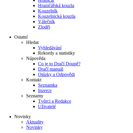
Hraničář
Hraničářská kouzla
Kouzelník
Kouzelnická kouzla
Válečník
Zloděj
Ostatní
Hledat
Vyhledávání
Rekordy a statistiky
Nápověda
Co je to Dračí Doupě?
Dračí manuál
Otázky a Odpovědi
Kontakt
Seznamka
Inzerce
Seznamy
Tvůrci a Redakce
Uživatelé
Novinky
Aktuality
Novinky