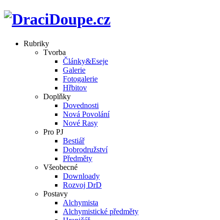
Rubriky
Tvorba
Články&Eseje
Galerie
Fotogalerie
Hřbitov
Doplňky
Dovednosti
Nová Povolání
Nové Rasy
Pro PJ
Bestiář
Dobrodružství
Předměty
Všeobecné
Downloady
Rozvoj DrD
Postavy
Alchymista
Alchymistické předměty