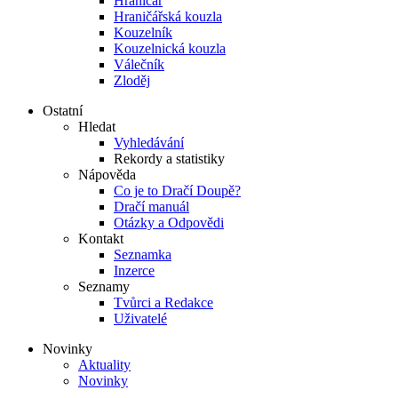
Hraničář
Hraničářská kouzla
Kouzelník
Kouzelnická kouzla
Válečník
Zloděj
Ostatní
Hledat
Vyhledávání
Rekordy a statistiky
Nápověda
Co je to Dračí Doupě?
Dračí manuál
Otázky a Odpovědi
Kontakt
Seznamka
Inzerce
Seznamy
Tvůrci a Redakce
Uživatelé
Novinky
Aktuality
Novinky