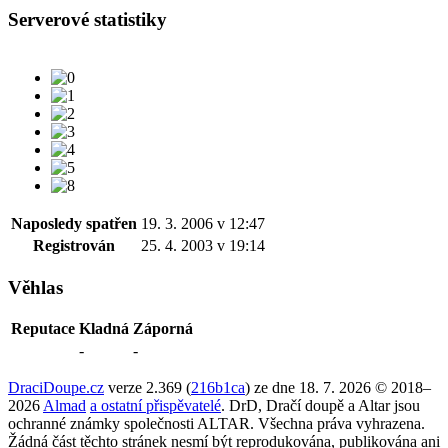
Serverové statistiky
Naposledy spatřen
19. 3. 2006 v 12:47
Registrován
25. 4. 2003 v 19:14
Věhlas
Reputace
Kladná
Záporná
-
-
DraciDoupe.cz
verze 2.369 (
216b1ca
) ze dne 18. 7. 2026 © 2018–
2026
Almad
a ostatní přispěvatelé
. DrD, Dračí doupě a Altar jsou
ochranné známky společnosti ALTAR. Všechna práva vyhrazena.
Žádná část těchto stránek nesmí být reprodukována, publikována ani