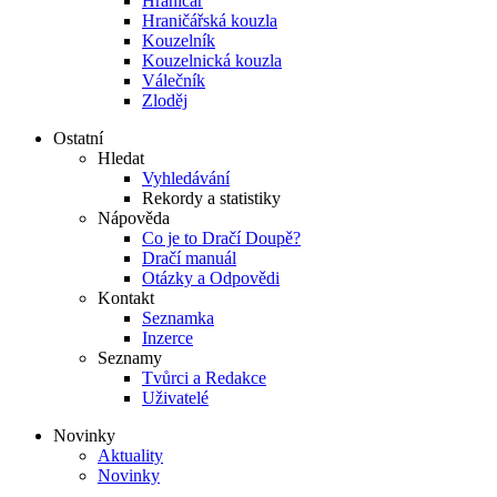
Hraničář
Hraničářská kouzla
Kouzelník
Kouzelnická kouzla
Válečník
Zloděj
Ostatní
Hledat
Vyhledávání
Rekordy a statistiky
Nápověda
Co je to Dračí Doupě?
Dračí manuál
Otázky a Odpovědi
Kontakt
Seznamka
Inzerce
Seznamy
Tvůrci a Redakce
Uživatelé
Novinky
Aktuality
Novinky