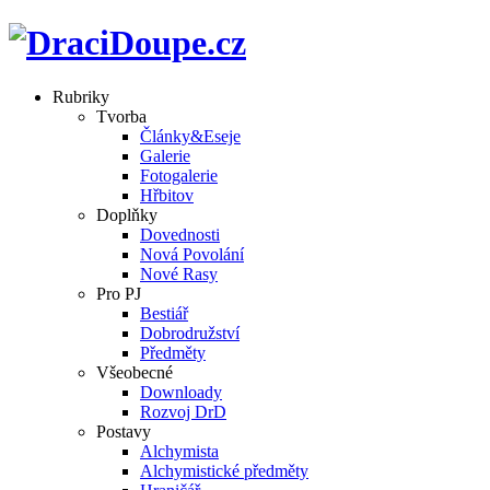
Rubriky
Tvorba
Články&Eseje
Galerie
Fotogalerie
Hřbitov
Doplňky
Dovednosti
Nová Povolání
Nové Rasy
Pro PJ
Bestiář
Dobrodružství
Předměty
Všeobecné
Downloady
Rozvoj DrD
Postavy
Alchymista
Alchymistické předměty