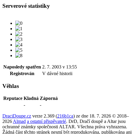
Serverové statistiky
Naposledy spatřen
2. 7. 2003 v 13:55
Registrován
V dávné historii
Věhlas
Reputace
Kladná
Záporná
-
-
DraciDoupe.cz
verze 2.369 (
216b1ca
) ze dne 18. 7. 2026 © 2018–
2026
Almad
a ostatní přispěvatelé
. DrD, Dračí doupě a Altar jsou
ochranné známky společnosti ALTAR. Všechna práva vyhrazena.
Žádná část těchto stránek nesmí být reprodukována, publikována ani