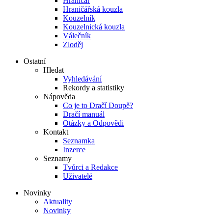
Hraničář
Hraničářská kouzla
Kouzelník
Kouzelnická kouzla
Válečník
Zloděj
Ostatní
Hledat
Vyhledávání
Rekordy a statistiky
Nápověda
Co je to Dračí Doupě?
Dračí manuál
Otázky a Odpovědi
Kontakt
Seznamka
Inzerce
Seznamy
Tvůrci a Redakce
Uživatelé
Novinky
Aktuality
Novinky