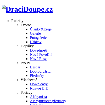
Rubriky
Tvorba
Články&Eseje
Galerie
Fotogalerie
Hřbitov
Doplňky
Dovednosti
Nová Povolání
Nové Rasy
Pro PJ
Bestiář
Dobrodružství
Předměty
Všeobecné
Downloady
Rozvoj DrD
Postavy
Alchymista
Alchymistické předměty