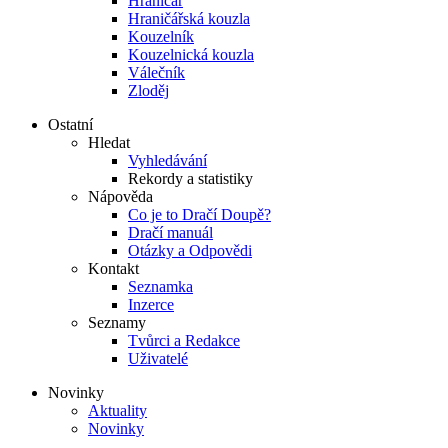
Hraničář
Hraničářská kouzla
Kouzelník
Kouzelnická kouzla
Válečník
Zloděj
Ostatní
Hledat
Vyhledávání
Rekordy a statistiky
Nápověda
Co je to Dračí Doupě?
Dračí manuál
Otázky a Odpovědi
Kontakt
Seznamka
Inzerce
Seznamy
Tvůrci a Redakce
Uživatelé
Novinky
Aktuality
Novinky