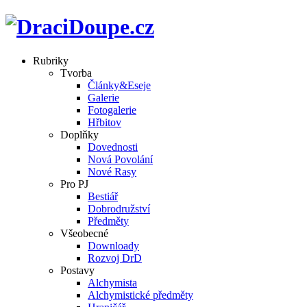
Rubriky
Tvorba
Články&Eseje
Galerie
Fotogalerie
Hřbitov
Doplňky
Dovednosti
Nová Povolání
Nové Rasy
Pro PJ
Bestiář
Dobrodružství
Předměty
Všeobecné
Downloady
Rozvoj DrD
Postavy
Alchymista
Alchymistické předměty