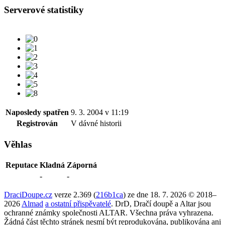
Serverové statistiky
Naposledy spatřen
9. 3. 2004 v 11:19
Registrován
V dávné historii
Věhlas
Reputace
Kladná
Záporná
-
-
DraciDoupe.cz
verze 2.369 (
216b1ca
) ze dne 18. 7. 2026 © 2018–
2026
Almad
a ostatní přispěvatelé
. DrD, Dračí doupě a Altar jsou
ochranné známky společnosti ALTAR. Všechna práva vyhrazena.
Žádná část těchto stránek nesmí být reprodukována, publikována ani