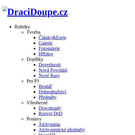
Rubriky
Tvorba
Články&Eseje
Galerie
Fotogalerie
Hřbitov
Doplňky
Dovednosti
Nová Povolání
Nové Rasy
Pro PJ
Bestiář
Dobrodružství
Předměty
Všeobecné
Downloady
Rozvoj DrD
Postavy
Alchymista
Alchymistické předměty