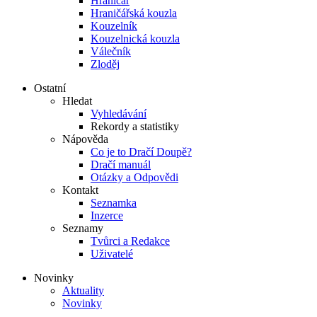
Hraničář
Hraničářská kouzla
Kouzelník
Kouzelnická kouzla
Válečník
Zloděj
Ostatní
Hledat
Vyhledávání
Rekordy a statistiky
Nápověda
Co je to Dračí Doupě?
Dračí manuál
Otázky a Odpovědi
Kontakt
Seznamka
Inzerce
Seznamy
Tvůrci a Redakce
Uživatelé
Novinky
Aktuality
Novinky