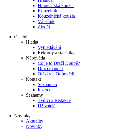
Hraničář
Hraničářská kouzla
Kouzelník
Kouzelnická kouzla
Válečník
Zloděj
Ostatní
Hledat
Vyhledávání
Rekordy a statistiky
Nápověda
Co je to Dračí Doupě?
Dračí manuál
Otázky a Odpovědi
Kontakt
Seznamka
Inzerce
Seznamy
Tvůrci a Redakce
Uživatelé
Novinky
Aktuality
Novinky