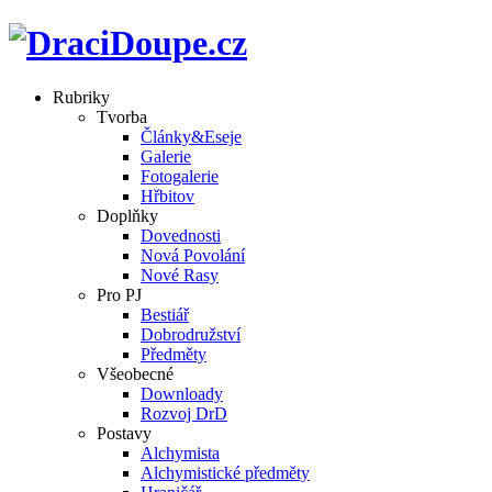
Rubriky
Tvorba
Články&Eseje
Galerie
Fotogalerie
Hřbitov
Doplňky
Dovednosti
Nová Povolání
Nové Rasy
Pro PJ
Bestiář
Dobrodružství
Předměty
Všeobecné
Downloady
Rozvoj DrD
Postavy
Alchymista
Alchymistické předměty