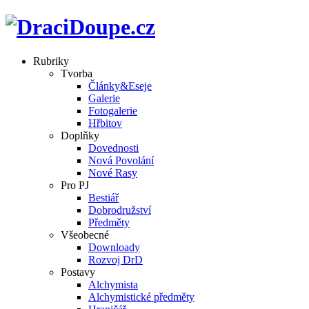
Rubriky
Tvorba
Články&Eseje
Galerie
Fotogalerie
Hřbitov
Doplňky
Dovednosti
Nová Povolání
Nové Rasy
Pro PJ
Bestiář
Dobrodružství
Předměty
Všeobecné
Downloady
Rozvoj DrD
Postavy
Alchymista
Alchymistické předměty