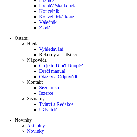
Hraničář
Hraničářská kouzla
Kouzelník
Kouzelnická kouzla
Válečník
Zloděj
Ostatní
Hledat
Vyhledávání
Rekordy a statistiky
Nápověda
Co je to Dračí Doupě?
Dračí manuál
Otázky a Odpovědi
Kontakt
Seznamka
Inzerce
Seznamy
Tvůrci a Redakce
Uživatelé
Novinky
Aktuality
Novinky