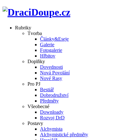
Rubriky
Tvorba
Články&Eseje
Galerie
Fotogalerie
Hřbitov
Doplňky
Dovednosti
Nová Povolání
Nové Rasy
Pro PJ
Bestiář
Dobrodružství
Předměty
Všeobecné
Downloady
Rozvoj DrD
Postavy
Alchymista
Alchymistické předměty