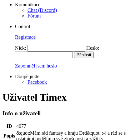
Komunikace
Chat (Discord)
Fórum
Control
Registrace
Nick:
Heslo:
Zapomněl jsem heslo
Doupě jinde
Facebook
Uživatel Timex
Info o uživateli
ID
4077
&quot;Mám rád fantasy a hraju Drd&quot; ;-) a rád se s
Popis
ostatními podělím o své zkušenosti a zážitky.