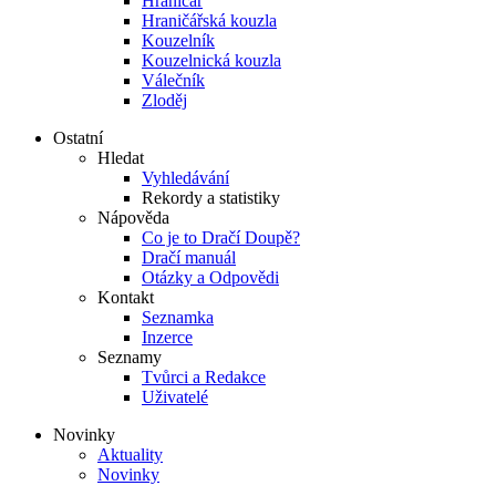
Hraničář
Hraničářská kouzla
Kouzelník
Kouzelnická kouzla
Válečník
Zloděj
Ostatní
Hledat
Vyhledávání
Rekordy a statistiky
Nápověda
Co je to Dračí Doupě?
Dračí manuál
Otázky a Odpovědi
Kontakt
Seznamka
Inzerce
Seznamy
Tvůrci a Redakce
Uživatelé
Novinky
Aktuality
Novinky