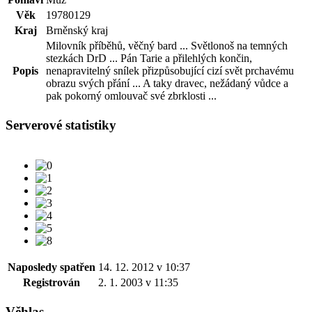
Věk
19780129
Kraj
Brněnský kraj
Milovník příběhů, věčný bard ... Světlonoš na temných
stezkách DrD ... Pán Tarie a přilehlých končin,
Popis
nenapravitelný snílek přizpůsobující cizí svět prchavému
obrazu svých přání ... A taky dravec, nežádaný vůdce a
pak pokorný omlouvač své zbrklosti ...
Serverové statistiky
Naposledy spatřen
14. 12. 2012 v 10:37
Registrován
2. 1. 2003 v 11:35
Věhlas