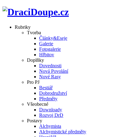
Rubriky
Tvorba
Články&Eseje
Galerie
Fotogalerie
Hřbitov
Doplňky
Dovednosti
Nová Povolání
Nové Rasy
Pro PJ
Bestiář
Dobrodružství
Předměty
Všeobecné
Downloady
Rozvoj DrD
Postavy
Alchymista
Alchymistické předměty