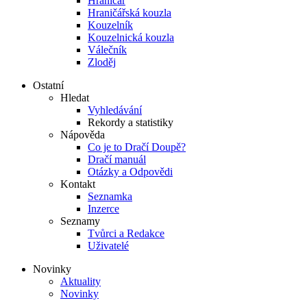
Hraničář
Hraničářská kouzla
Kouzelník
Kouzelnická kouzla
Válečník
Zloděj
Ostatní
Hledat
Vyhledávání
Rekordy a statistiky
Nápověda
Co je to Dračí Doupě?
Dračí manuál
Otázky a Odpovědi
Kontakt
Seznamka
Inzerce
Seznamy
Tvůrci a Redakce
Uživatelé
Novinky
Aktuality
Novinky